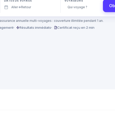
DATES DE VOYAGE
VOYAGEURS
Ob
Aller
Retour
Qui voyage ?
assurance annuelle multi-voyages : couverture illimitée pendant 1 an.
gagement
Résultats immédiats
Certificat reçu en 2 min