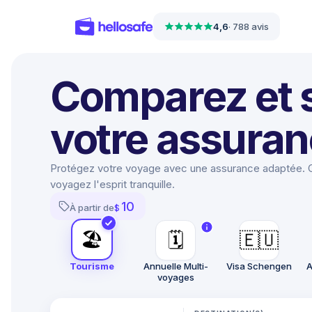
4,6
·
788 avis
Comparez et 
votre assuran
Protégez votre voyage avec une assurance adaptée. C
voyagez l'esprit tranquille.
10
À partir de
$
🏖
🗓️
🇪🇺
Tourisme
Annuelle Multi-
Visa Schengen
A
voyages