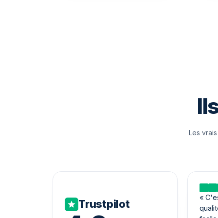
Il
Les vrais
Lire 
«
C'e
Trustpilot
qualit