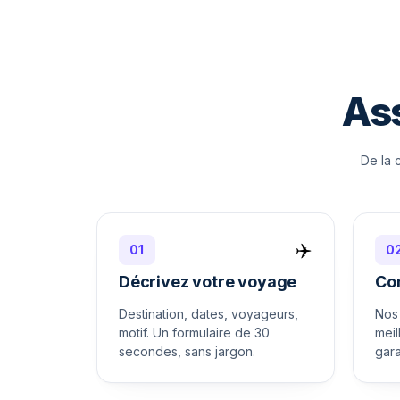
Ass
De la 
✈️
01
0
Décrivez votre voyage
Co
Destination, dates, voyageurs,
Nos 
motif. Un formulaire de 30
meil
secondes, sans jargon.
gara