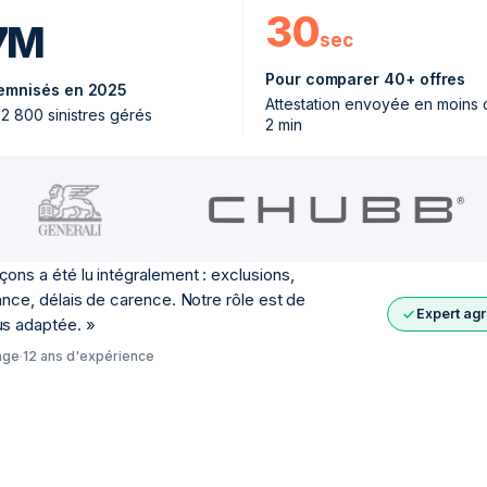
30
7M
sec
Pour comparer 40+ offres
emnisés en 2025
Attestation envoyée en moins 
 2 800 sinistres gérés
2 min
ons a été lu intégralement : exclusions,
ance, délais de carence. Notre rôle est de
Expert ag
us adaptée.
»
age
·
12 ans d'expérience