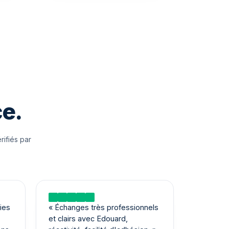
ce.
rifiés par
Lire sur Trustpilot
ies
«
Échanges très professionnels
et clairs avec Edouard,