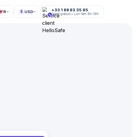
+33 1 88 83 35 85
FR
USD
$
Appel gratuit • Lun-Ven 8h-18h