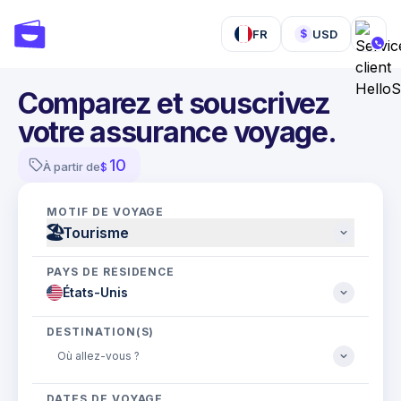
FR
USD
$
Comparez et souscrivez
votre assurance voyage.
10
À partir de
$
MOTIF DE VOYAGE
🏖
Tourisme
PAYS DE RÉSIDENCE
DESTINATION(S)
DATES DE VOYAGE