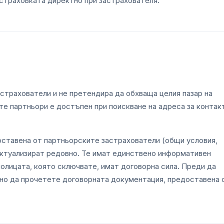
страховката директно при застрахователя.
астрахователи и не претендира да обхваща целия пазар на
те партньори е достъпен при поискване на адреса за контак
оставена от партньорските застрахователи (общи условия,
актуализират редовно. Те имат единствено информативен
полицата, която сключвате, имат договорна сила. Преди да
но да прочетете договорната документация, предоставена 