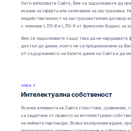
Като използвате Сайта, Вие се задължавате да пр
искане за оферта или сключване на застраховка. 
недействителност на застрахователния договор и
с членове L.113-8 и L.113-9 от френския Кодекс за 
Вие се задължавате също така да не нарушавате ф
достъп до данни, които не са предназначени за Ва
от съдържанието на базите данни на Сайта и да не
ЧЛЕН 7
Интелектуална собственост
Всички елементи на Сайта (текстове, сравнения, та
са защитени от правото на интелектуална собств
на нейните партньори. Всяко възпроизвеждане, пре
предварително писмено разрешение е забранено и 