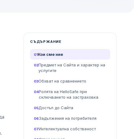
СЪДЪРЖАНИЕ
Кои сме ние
01
Предмет на Сайта и характер на
02
услугите
Обхват на сравнението
03
Ролята на HelloSafe при
04
сключването на застраховка
Достъп до Сайта
05
да
Задължения на потребителя
06
Интелектуална собственост
07
.