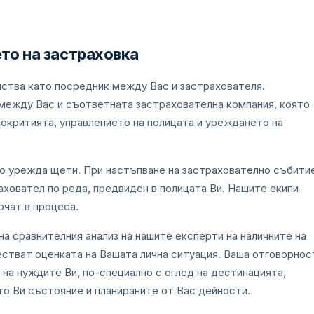
ето на застраховка
ейства като посредник между Вас и застрахователя.
между Вас и съответната застрахователна компания, която
покритията, управлението на полицата и уреждането на
ето урежда щети. При настъпване на застрахователно събити
ховател по реда, предвиден в полицата Ви. Нашите екипи
очат в процеса.
на сравнителния анализ на нашите експерти на наличните на
естват оценката на Вашата лична ситуация. Ваша отговорнос
 на нуждите Ви, по-специално с оглед на дестинацията,
о Ви състояние и планираните от Вас дейности.