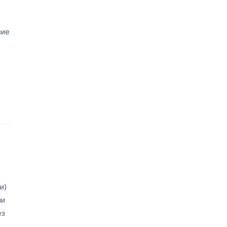
вие
и)
ли
ез