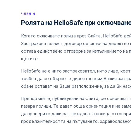
ЧЛЕН 4
Ролята на HelloSafe при сключван
Когато сключвате полица през Сайта, HelloSafe д
Застрахователният договор се сключва директно 
остава единствено отговорна за изпълнението на 
щетите.
HelloSafe не е нито застраховател, нито лице, ко
трябва да се обърнете директно към Вашия застра
обаче остават на Ваше разположение, за да Ви нас
Препоръките, публикувани на Сайта, се основават 
пазара полици. Те дават обща ориентация и не зам
да проверите дали разглежданата полица отговаря
продължителността на пътуването, здравословнот