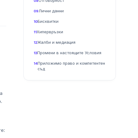
Отговорност
08
Лични данни
09
Бисквитки
10
Хипервръзки
11
Жалби и медиация
12
Промени в настоящите Условия
13
Приложимо право и компетентен
14
съд
на
.
те: