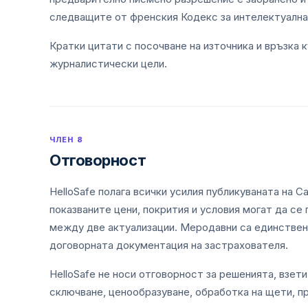
следващите от френския Кодекс за интелектуална
Кратки цитати с посочване на източника и връзка 
журналистически цели.
ЧЛЕН 8
Отговорност
HelloSafe полага всички усилия публикуваната на 
показваните цени, покрития и условия могат да се
между две актуализации. Меродавни са единствен
договорната документация на застрахователя.
HelloSafe не носи отговорност за решенията, взет
сключване, ценообразуване, обработка на щети, п