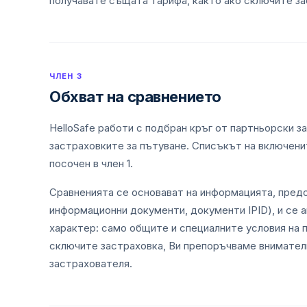
получавате същата тарифа, както ако сключите за
ЧЛЕН 3
Обхват на сравнението
HelloSafe работи с подбран кръг от партньорски з
застраховките за пътуване. Списъкът на включени
посочен в член 1.
Сравненията се основават на информацията, пред
информационни документи, документи IPID), и се 
характер: само общите и специалните условия на 
сключите застраховка, Ви препоръчваме внимател
застрахователя.