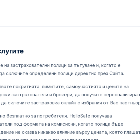
слугите
е на застрахователни полици за пътуване и, когато е
 да сключите определени полици директно през Сайта.
вате покритията, лимитите, самоучастията и цените на
орски застрахователи и брокери, да получите персонализира
да сключите застраховка онлайн с избрания от Вас партньор
о безплатно за потребителя. HelloSafe получава
атели под формата на комисиони, когато полица бъде
дение не оказва никакво влияние върху цената, която плаща