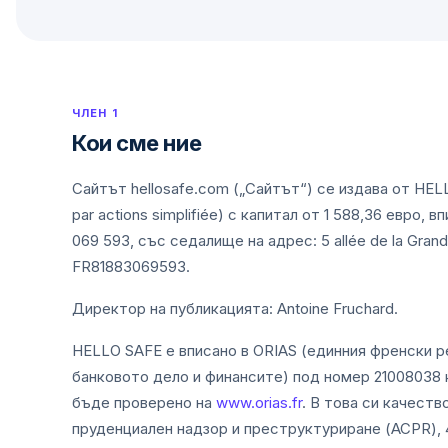
ЧЛЕН 1
Кои сме ние
Сайтът hellosafe.com („Сайтът“) се издава от HE
par actions simplifiée) с капитал от 1 588,36 евро
069 593, със седалище на адрес: 5 allée de la Gran
FR81883069593.
Директор на публикацията: Antoine Fruchard.
HELLO SAFE е вписано в ORIAS (единния френски р
банковото дело и финансите) под номер 21008038 
бъде проверено на
www.orias.fr
. В това си качест
пруденциален надзор и преструктуриране (ACPR), 4