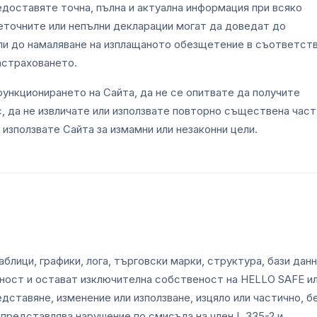
едоставяте точна, пълна и актуална информация при всяко
Неточните или непълни декларации могат да доведат до
ли до намаляване на изплащаното обезщетение в съответст
застраховането.
ункционирането на Сайта, да не се опитвате да получите
с, да не извличате или използвате повторно съществена част
 използвате Сайта за измамни или незаконни цели.
блици, графики, лога, търговски марки, структура, бази данн
еност и остават изключителна собственост на HELLO SAFE и
дставяне, изменение или използване, изцяло или частично, б
представлява нарушение по смисъла на член L.335-2 и