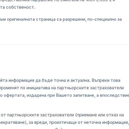
та собственост.
към оригиналната страница са разрешени, по-специално за
Сайта информация да бъде точна и актуална. Въпреки това
 променят по инициатива на партньорските застрахователи
о офертата, издадена при Вашето запитване, а впоследстви
и от партньорските застрахователи (приемане или отказ на
рекратяване), за вреди, произтичащи от неточна информация,