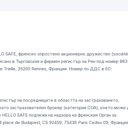
LLO SAFE, френско опростено акционерно дружество (société
, вписано в Търговския и фирмен регистър на Рен под номер 883
de Treille, 35200 Rennes, Франция. Номер по ДДС в ЕС:
егистър на посредниците в областта на застраховането,
като застрахователен брокер (категория COA), което може 
во HELLO SAFE подлежи на надзора на френския Орган за
 place de Budapest, CS 92459, 75436 Paris Cedex 09, Франция