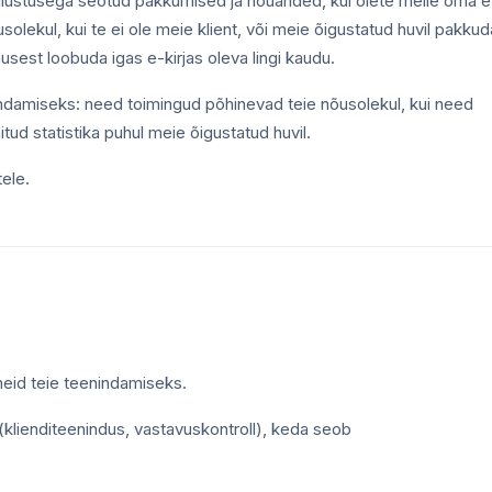
lustusega seotud pakkumised ja nõuanded, kui olete meile oma e
olekul, kui te ei ole meie klient, või meie õigustatud huvil pakkud
imusest loobuda igas e-kirjas oleva lingi kaudu.
ndamiseks: need toimingud põhinevad teie nõusolekul, kui need
tud statistika puhul meie õigustatud huvil.
ele.
neid teie teenindamiseks.
klienditeenindus, vastavuskontroll), keda seob