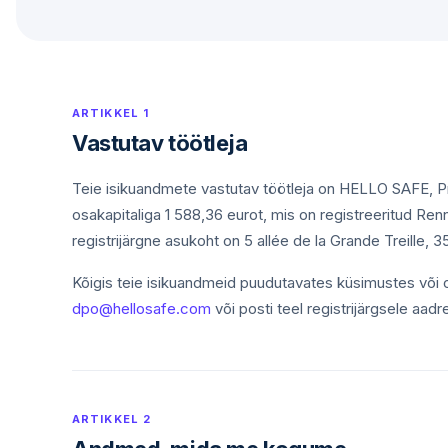
ARTIKKEL 1
Vastutav töötleja
Teie isikuandmete vastutav töötleja on HELLO SAFE, Pra
osakapitaliga 1 588,36 eurot, mis on registreeritud Renn
registrijärgne asukoht on 5 allée de la Grande Treille
Kõigis teie isikuandmeid puudutavates küsimustes või 
dpo@hellosafe.com
või posti teel registrijärgsele aad
ARTIKKEL 2