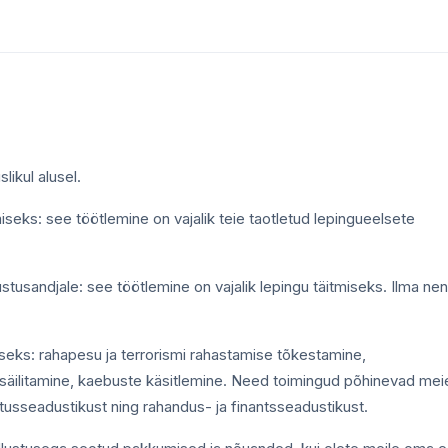
ikul alusel.
eks: see töötlemine on vajalik teie taotletud lepingueelsete
ustusandjale: see töötlemine on vajalik lepingu täitmiseks. Ilma ne
miseks: rahapesu ja terrorismi rahastamise tõkestamine,
äilitamine, kaebuste käsitlemine. Need toimingud põhinevad mei
ustusseadustikust ning rahandus- ja finantsseadustikust.