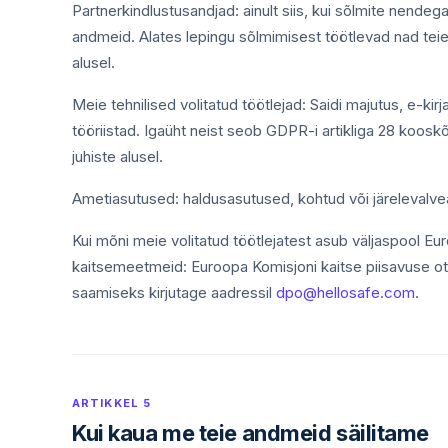
Partnerkindlustusandjad: ainult siis, kui sõlmite nendeg
andmeid. Alates lepingu sõlmimisest töötlevad nad teie
alusel.
Meie tehnilised volitatud töötlejad: Saidi majutus, e-
tööriistad. Igaüht neist seob GDPR-i artikliga 28 koosk
juhiste alusel.
Ametiasutused: haldusasutused, kohtud või järelevalvea
Kui mõni meie volitatud töötlejatest asub väljaspool 
kaitsemeetmeid: Euroopa Komisjoni kaitse piisavuse o
saamiseks kirjutage aadressil
dpo@hellosafe.com
.
ARTIKKEL 5
Kui kaua me teie andmeid säilitame