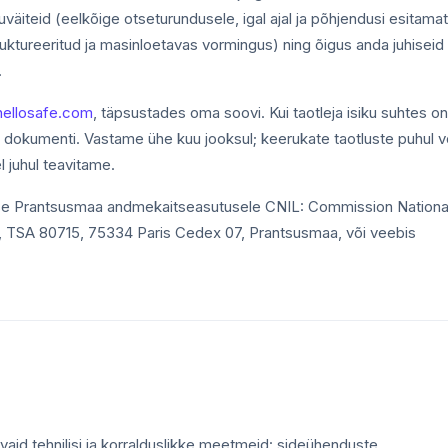
uväiteid (eelkõige otseturundusele, igal ajal ja põhjendusi esitamat
tureeritud ja masinloetavas vormingus) ning õigus anda juhiseid
.
ellosafe.com
, täpsustades oma soovi. Kui taotleja isiku suhtes on
at dokumenti. Vastame ühe kuu jooksul; keerukate taotluste puhul v
l juhul teavitame.
kaebuse Prantsusmaa andmekaitseasutusele CNIL: Commission Nationa
y, TSA 80715, 75334 Paris Cedex 07, Prantsusmaa, või veebis
id tehnilisi ja korralduslikke meetmeid: sideühenduste