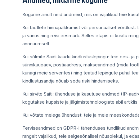
Andmed, mida me kogume
Kogume ainult neid andmeid, mis on vajalikud teie kas
Kui taotlete hinnapakkumist või personaalset võrdlust: te
ja vanus ning reisi eesmärk. Selles etapis ei küsita min
anonüümselt.
Kui sõlmite Saidi kaudu kindlustuslepingu: teie ees- ja
sünnikuupäev, postiaadress, makseandmed (mida töötle
kunagi meie serverites) ning teatud lepingute puhul tea
kindlustusandja nõuab seda riski hindamiseks.
Kui sirvite Saiti: ühenduse ja kasutuse andmed (IP-aadr
kogutakse küpsiste ja jälgimistehnoloogiate abil artiklis 
Kui võtate meiega ühendust: teie ja meie meeskondade 
Terviseandmed on GDPR-i tähenduses tundlikud andmed.
rangelt vajalikud, teie selgesõnalisel nõusolekul, ja 