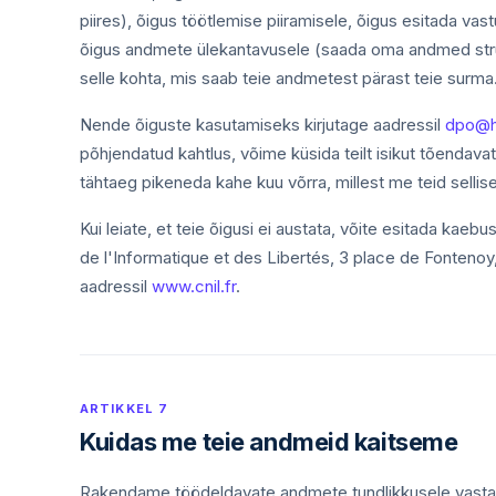
piires), õigus töötlemise piiramisele, õigus esitada vast
õigus andmete ülekantavusele (saada oma andmed struk
selle kohta, mis saab teie andmetest pärast teie surma
Nende õiguste kasutamiseks kirjutage aadressil
dpo@h
põhjendatud kahtlus, võime küsida teilt isikut tõendav
tähtaeg pikeneda kahe kuu võrra, millest me teid sellise
Kui leiate, et teie õigusi ei austata, võite esitada 
de l'Informatique et des Libertés, 3 place de Fonteno
aadressil
www.cnil.fr
.
ARTIKKEL 7
Kuidas me teie andmeid kaitseme
Rakendame töödeldavate andmete tundlikkusele vastava