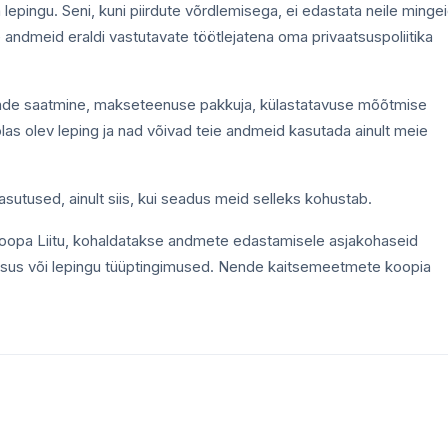
a lepingu. Seni, kuni piirdute võrdlemisega, ei edastata neile minge
 andmeid eraldi vastutavate töötlejatena oma privaatsuspoliitika
kirjade saatmine, makseteenuse pakkuja, külastatavuse mõõtmise
õlas olev leping ja nad võivad teie andmeid kasutada ainult meie
sutused, ainult siis, kui seadus meid selleks kohustab.
Euroopa Liitu, kohaldatakse andmete edastamisele asjakohaseid
tsus või lepingu tüüptingimused. Nende kaitsemeetmete koopia