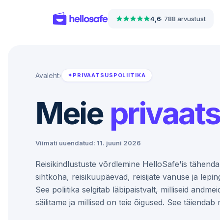
4,6
·
788 arvustust
Avaleht
›
✦
PRIVAATSUSPOLIITIKA
Meie
privaats
Viimati uuendatud: 11. juuni 2026
Reisikindlustuste võrdlemine HelloSafe'is tähenda
sihtkoha, reisikuupäevad, reisijate vanuse ja lep
See poliitika selgitab läbipaistvalt, milliseid and
säilitame ja millised on teie õigused. See täiendab