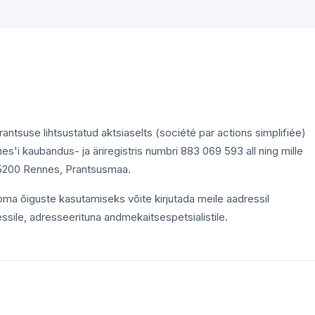
ntsuse lihtsustatud aktsiaselts (société par actions simplifiée)
es'i kaubandus- ja äriregistris numbri 883 069 593 all ning mille
, 35200 Rennes, Prantsusmaa.
oma õiguste kasutamiseks võite kirjutada meile aadressil
ressile, adresseerituna andmekaitsespetsialistile.