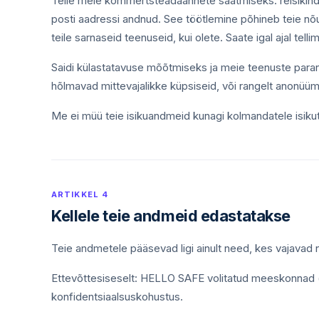
Teile meie kommertsteadaannete saatmiseks: reisikind
posti aadressi andnud. See töötlemine põhineb teie nõus
teile sarnaseid teenuseid, kui olete. Saate igal ajal tell
Saidi külastatavuse mõõtmiseks ja meie teenuste para
hõlmavad mittevajalikke küpsiseid, või rangelt anonüümi
Me ei müü teie isikuandmeid kunagi kolmandatele isikut
ARTIKKEL 4
Kellele teie andmeid edastatakse
Teie andmetele pääsevad ligi ainult need, kes vajavad 
Ettevõttesiseselt: HELLO SAFE volitatud meeskonnad (
konfidentsiaalsuskohustus.