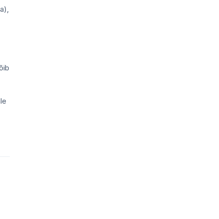
a),
õib
le