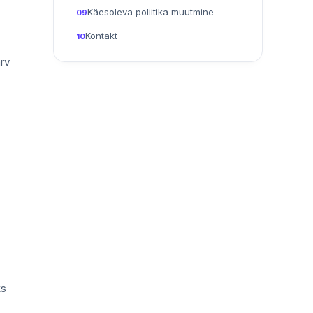
Käesoleva poliitika muutmine
09
Kontakt
10
arv
ks