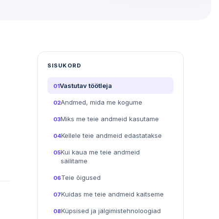
SISUKORD
Vastutav töötleja
01
Andmed, mida me kogume
02
Miks me teie andmeid kasutame
03
Kellele teie andmeid edastatakse
04
Kui kaua me teie andmeid
05
säilitame
Teie õigused
06
Kuidas me teie andmeid kaitseme
07
Küpsised ja jälgimistehnoloogiad
08