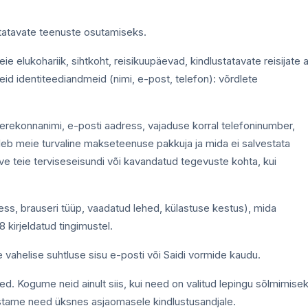
utatavate teenuste osutamiseks.
ie elukohariik, sihtkoht, reisikuupäevad, kindlustatavate reisijate 
geid identiteediandmeid (nimi, e-post, telefon): võrdlete
 perekonnanimi, e-posti aadress, vajaduse korral telefoninumber,
b meie turvaline makseteenuse pakkuja ja mida ei salvestata
ve teie terviseseisundi või kavandatud tegevuste kohta, kui
ess, brauseri tüüp, vaadatud lehed, külastuse kestus), mida
8 kirjeldatud tingimustel.
vahelise suhtluse sisu e-posti või Saidi vormide kaudu.
 Kogume neid ainult siis, kui need on valitud lepingu sõlmimise
edastame need üksnes asjaomasele kindlustusandjale.