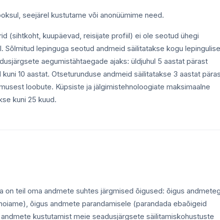
 jooksul, seejärel kustutame või anonüümime need.
 (sihtkoht, kuupäevad, reisijate profiil) ei ole seotud ühegi
el. Sõlmitud lepinguga seotud andmeid säilitatakse kogu lepingulis
adusjärgsete aegumistähtaegade ajaks: üldjuhul 5 aastat pärast
kuni 10 aastat. Otseturunduse andmeid säilitatakse 3 aastat pära
llimusest loobute. Küpsiste ja jälgimistehnoloogiate maksimaalne
kse kuni 25 kuud.
 on teil oma andmete suhtes järgmised õigused: õigus andmete
 hoiame), õigus andmete parandamisele (parandada ebaõigeid
 andmete kustutamist meie seadusjärgsete säilitamiskohustuste