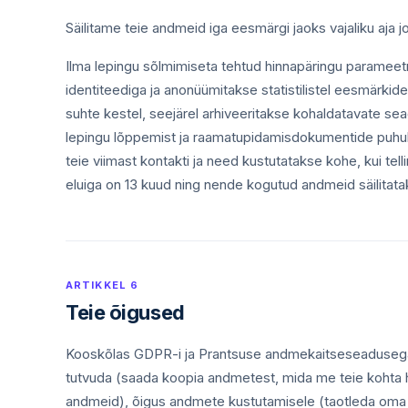
Säilitame teie andmeid iga eesmärgi jaoks vajaliku aja
Ilma lepingu sõlmimiseta tehtud hinnapäringu parameetrid
identiteediga ja anonüümitakse statistilistel eesmärkid
suhte kestel, seejärel arhiveeritakse kohaldatavate se
lepingu lõppemist ja raamatupidamisdokumentide puhul 
teie viimast kontakti ja need kustutatakse kohe, kui te
eluiga on 13 kuud ning nende kogutud andmeid säilitata
ARTIKKEL 6
Teie õigused
Kooskõlas GDPR-i ja Prantsuse andmekaitseseadusega
tutvuda (saada koopia andmetest, mida me teie kohta
andmeid), õigus andmete kustutamisele (taotleda oma