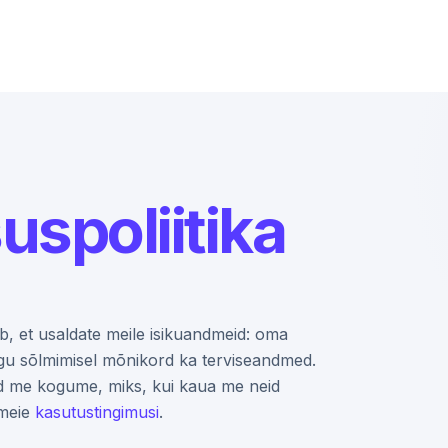
uspoliitika
b, et usaldate meile isikuandmeid: oma
ingu sõlmimisel mõnikord ka terviseandmed.
meid me kogume, miks, kui kaua me neid
 meie
kasutustingimusi
.