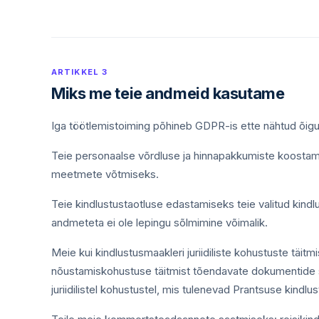
ARTIKKEL 3
Miks me teie andmeid kasutame
Iga töötlemistoiming põhineb GDPR-is ette nähtud õigusl
Teie personaalse võrdluse ja hinnapakkumiste koostamis
meetmete võtmiseks.
Teie kindlustustaotluse edastamiseks teie valitud kindl
andmeteta ei ole lepingu sõlmimine võimalik.
Meie kui kindlustusmaakleri juriidiliste kohustuste täit
nõustamiskohustuse täitmist tõendavate dokumentide s
juriidilistel kohustustel, mis tulenevad Prantsuse kindl