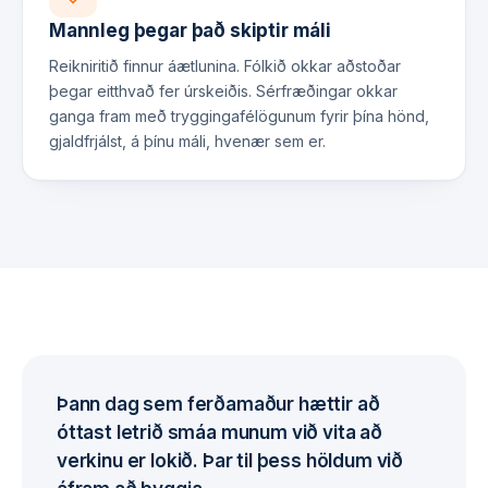
Mannleg þegar það skiptir máli
Reikniritið finnur áætlunina. Fólkið okkar aðstoðar
þegar eitthvað fer úrskeiðis. Sérfræðingar okkar
ganga fram með tryggingafélögunum fyrir þína hönd,
gjaldfrjálst, á þínu máli, hvenær sem er.
Þann dag sem ferðamaður hættir að
óttast letrið smáa munum við vita að
verkinu er lokið. Þar til þess höldum við