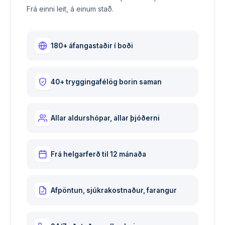
Frá einni leit, á einum stað.
180+ áfangastaðir í boði
40+ tryggingafélög borin saman
Allar aldurshópar, allar þjóðerni
Frá helgarferð til 12 mánaða
Afpöntun, sjúkrakostnaður, farangur