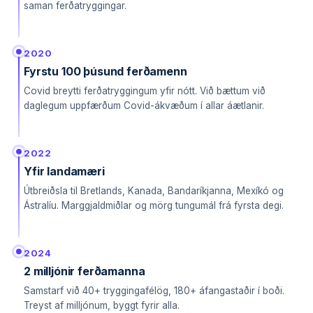
saman ferðatryggingar.
2020
Fyrstu 100 þúsund ferðamenn
Covid breytti ferðatryggingum yfir nótt. Við bættum við
daglegum uppfærðum Covid-ákvæðum í allar áætlanir.
2022
Yfir landamæri
Útbreiðsla til Bretlands, Kanada, Bandaríkjanna, Mexíkó og
Ástralíu. Marggjaldmiðlar og mörg tungumál frá fyrsta degi.
2024
2 milljónir ferðamanna
Samstarf við 40+ tryggingafélög, 180+ áfangastaðir í boði.
Treyst af milljónum, byggt fyrir alla.