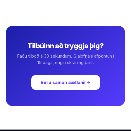
Tilbúinn að tryggja þig?
Fáðu tilboð á 30 sekúndum. Gjaldfrjáls afpöntun í
15 daga, engin skráning þarf.
Bera saman áætlanir