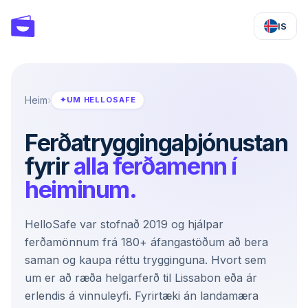
IS
Heim
›
✦
UM HELLOSAFE
Ferðatryggingaþjónustan
fyrir
alla ferðamenn í
heiminum.
HelloSafe var stofnað 2019 og hjálpar
ferðamönnum frá 180+ áfangastöðum að bera
saman og kaupa réttu trygginguna. Hvort sem
um er að ræða helgarferð til Lissabon eða ár
erlendis á vinnuleyfi. Fyrirtæki án landamæra