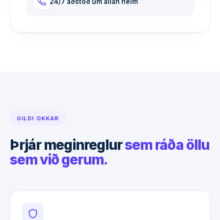
24/7 aðstoð um allan heim
GILDI OKKAR
Þrjár meginreglur
sem ráða öllu
sem við gerum.