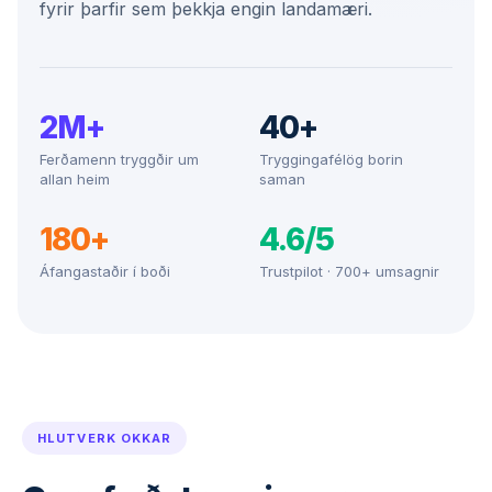
fyrir þarfir sem þekkja engin landamæri.
2M+
40+
Ferðamenn tryggðir um
Tryggingafélög borin
allan heim
saman
180+
4.6/5
Áfangastaðir í boði
Trustpilot · 700+ umsagnir
HLUTVERK OKKAR