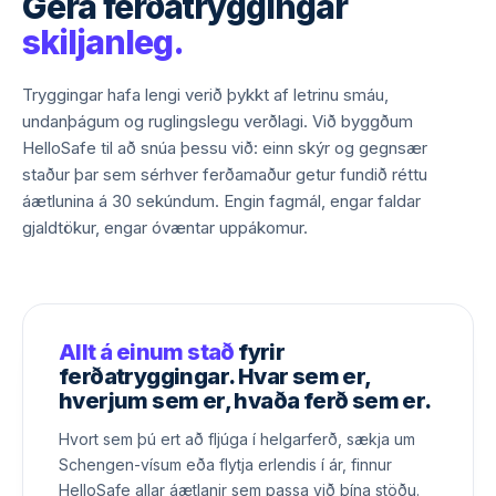
Gera ferðatryggingar
skiljanleg.
Tryggingar hafa lengi verið þykkt af letrinu smáu,
undanþágum og ruglingslegu verðlagi. Við byggðum
HelloSafe til að snúa þessu við: einn skýr og gegnsær
staður þar sem sérhver ferðamaður getur fundið réttu
áætlunina á 30 sekúndum. Engin fagmál, engar faldar
gjaldtökur, engar óvæntar uppákomur.
Allt á einum stað
fyrir
ferðatryggingar. Hvar sem er,
hverjum sem er, hvaða ferð sem er.
Hvort sem þú ert að fljúga í helgarferð, sækja um
Schengen-vísum eða flytja erlendis í ár, finnur
HelloSafe allar áætlanir sem passa við þína stöðu.