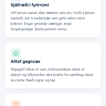
Sjálfræði í fyrirrúmi
Við berum saman allar áætlanir sem eru í boði á þínum
markaði, þar á meðal þær sem gefa okkur minni
þóknun. Engar greiddar sætingar, engir
forgangsstigar. Besta passinn vinnur.
Alltaf gegnsær
Stigagjöf okkar er opin, þóknunarlíkan okkar er
útskýrt og niðurstöður allra krafna frá samfélag okkar
eru birtar. Bæði sigrar og tap.