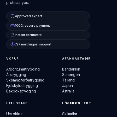
protects you.
Approved expert
100% secure payment
Instant certificate
7/7 multilingual support
VÖRUR
ÁFANGASTAÐIR
Afpöntunartrygging
Bandaríkin
Árstrygging
Schengen
Skemmtiferðatrygging
Taíland
Fjölskyldutrygging
Japan
Bakpokatrygging
Ástralía
HELLOSAFE
LÖGFRÆÐILEGT
Um okkur
Skilmálar