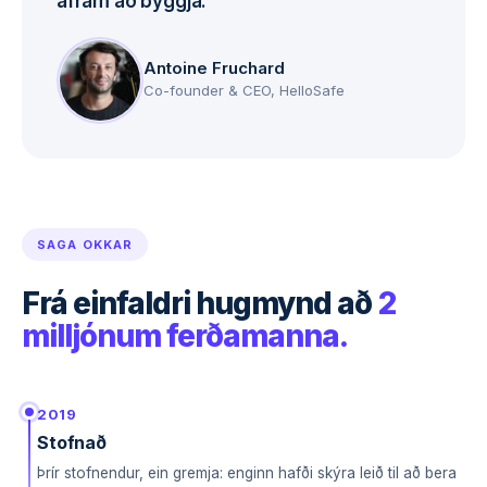
áfram að byggja.
Antoine Fruchard
Co-founder & CEO, HelloSafe
SAGA OKKAR
Frá einfaldri hugmynd að
2
milljónum ferðamanna.
2019
Stofnað
Þrír stofnendur, ein gremja: enginn hafði skýra leið til að bera