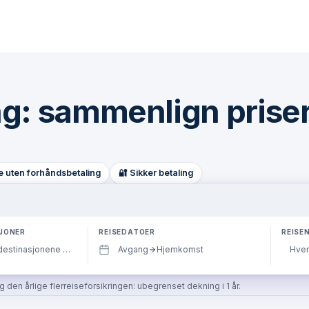
ng: sammenlign prise
e uten forhåndsbetaling
🔐 Sikker betaling
JONER
REISEDATOER
REISE
Avgang
Hjemkomst
Hvem
den årlige flerreiseforsikringen: ubegrenset dekning i 1 år.