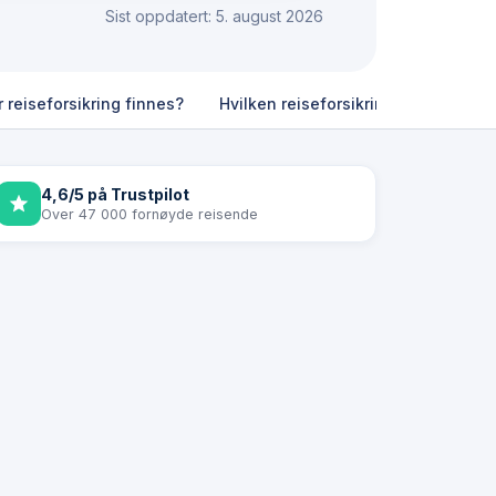
Sist oppdatert: 5. august 2026
r reiseforsikring finnes?
Hvilken reiseforsikring bør du velge 
4,6/5 på Trustpilot
Over 47 000 fornøyde reisende