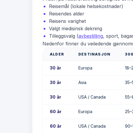
Reisemål (lokale helsekostnader)
Reisendes alder
Reisens varighet
Valgt medisinsk dekning
Tilleggsvalg (
avbestilling
, sport, baga
Nedenfor finner du veiledende gjennomsni
ALDER
DESTINASJON
300
30 år
Europa
18–
30 år
Asia
35–
30 år
USA / Canada
55–
60 år
Europa
25–
60 år
USA / Canada
90–