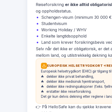
Reiseforsikring
er ikke alltid obligato
og oppholdsstatus.
Schengen-visum
(minimum 30 000 €
Studentvisum
Working Holiday / WHV
Enkelte langtidsopphold
Land som krever
forsikringsbevis
ved
Selv når det ikke er obligatorisk, er de
mellom land, og utilstrekkelig dekning ka
EUROPEISK HELSETRYGDKORT ≠ RE
Europeisk helsetrygdkort (EHIC) gir tilgang til
dekker ikke privat behandling,
dekker ikke medisinsk hjemtransport,
dekker ikke redningsaksjoner (f.eks. fjellr
erstatter ikke reiseforsikring.
Det gir kun delvis dekning etter reglene i la
👉 På HelloSafe kan du sjekke kravene fo