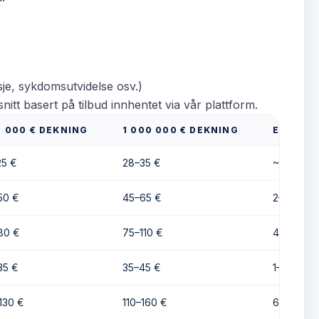
sje, sykdomsutvidelse osv.)
tt basert på tilbud innhentet via vår plattform.
 000 € DEKNING
1 000 000 € DEKNING
ESTIMER
25 €
28–35 €
~1 €
50 €
45–65 €
2–4 €
80 €
75–110 €
4–7 €
35 €
35–45 €
1–2 €
130 €
110–160 €
6–11 €