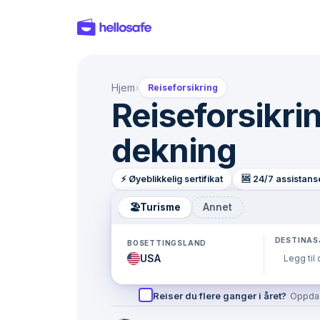
Hjem
›
Reiseforsikring
Reiseforsikri
dekning
⚡️ Øyeblikkelig sertifikat
🆘 24/7 assistans
🏖
Turisme
Annet
DESTINAS
BOSETTINGSLAND
Reiser du flere ganger i året?
Oppdag 