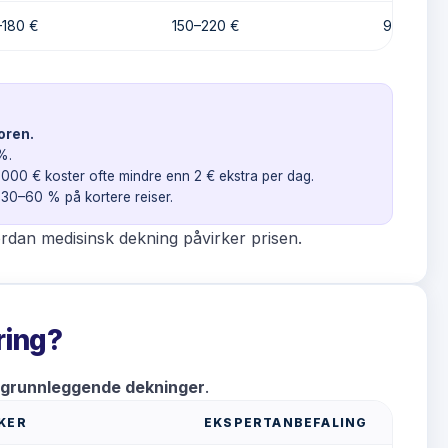
–180 €
150–220 €
9–15 €
oren.
%.
 000 € koster ofte mindre enn 2 € ekstra per dag.
 30–60 % på kortere reiser.
rdan medisinsk dekning påvirker prisen.
ring?
 grunnleggende dekninger
.
KER
EKSPERTANBEFALING