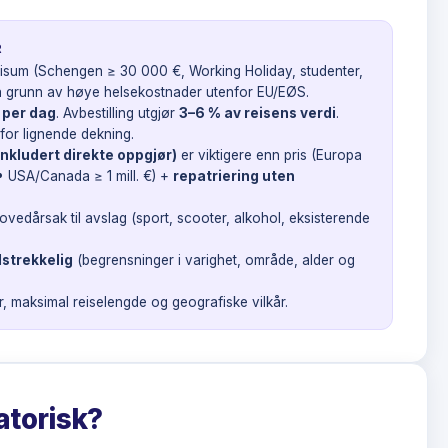
R
visum (Schengen ≥ 30 000 €, Working Holiday, studenter,
 på grunn av høye helsekostnader utenfor EU/EØS.
 per dag
. Avbestilling utgjør
3–6 % av reisens verdi
.
for lignende dekning.
nkludert direkte oppgjør)
er viktigere enn pris (Europa
• USA/Canada ≥ 1 mill. €) +
repatriering uten
ovedårsak til avslag (sport, scooter, alkohol, eksisterende
lstrekkelig
(begrensninger i varighet, område, alder og
 maksimal reiselengde og geografiske vilkår.
gatorisk?