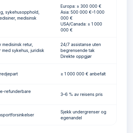
Europa: ≥ 300 000 €
ng, sykehusopphold,
Asia: 500 000 €–1 000
edisiner, medisinsk
000 €
USA/Canada: ≥ 1 000
000 €
 medisinsk retur,
24/7 assistanse uten
r med sykehus, juridisk
begrensende tak
Direkte oppgjør
redjepart
≥ 1 000 000 € anbefalt
ke-refunderbare
3–6 % av reisens pris
Sjekk undergrenser og
ansportforsinkelser
egenandel