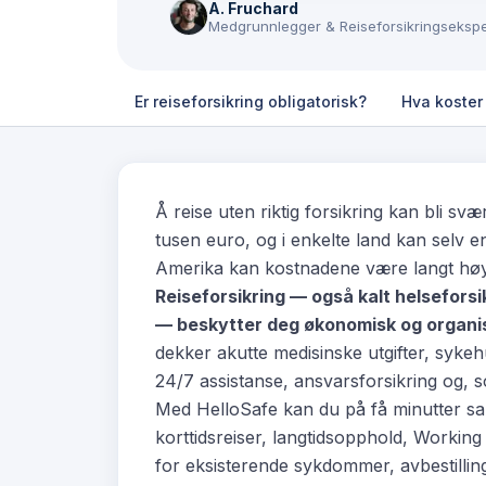
A. Fruchard
Medgrunnlegger & Reiseforsikringsekspe
Er reiseforsikring obligatorisk?
Hva koster 
Å reise uten riktig forsikring kan bli sv
tusen euro, og i enkelte land kan selv 
Amerika kan kostnadene være langt hø
Reiseforsikring — også kalt helseforsik
— beskytter deg økonomisk og organis
dekker akutte medisinske utgifter, syke
24/7 assistanse, ansvarsforsikring og, som
Med HelloSafe kan du på få minutter sam
korttidsreiser, langtidsopphold, Working 
for eksisterende sykdommer, avbestillin