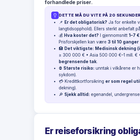
forhandlede priser
.
DETTE MÅ DU VITE PÅ 20 SEKUNDE
📌
Er det obligatorisk?
Ja for enkelte 
langtidsopphold). Ellers sterkt anbefalt
💰
Hva koster det?
I gjennomsnitt
1–7 €
Prisforskjellen kan være
3 til 10 ganger
🏥
Det viktigste:
Medisinsk dekning (i
≥ 300 000 € • Asia 500 000 €–1 mill. € 
begrensende tak
.
⛔
Største risiko:
unntak i vilkårene er h
sykdom).
💳 Kredittkortforsikring
er som regel uti
dekning).
🔎
Sjekk alltid:
egenandel, undergrenser,
Er reiseforsikring obli