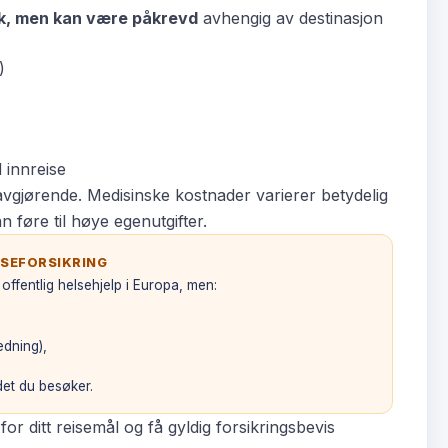
risk, men kan være påkrevd
avhengig av destinasjon
)
 innreise
t avgjørende. Medisinske kostnader varierer betydelig
n føre til høye egenutgifter.
ISEFORSIKRING
 offentlig helsehjelp i Europa, men:
edning),
ndet du besøker.
r ditt reisemål og få gyldig forsikringsbevis