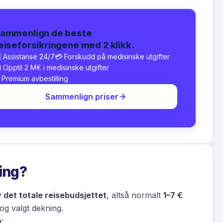
ammenlign de beste
eiseforsikringene med 2 klikk.
 Assistanse 24/7
💳 Forskudd på medisinske utgifter
 Opptil 2 M€ i medisinske utgifter
 Premium avbestilling
Sammenlign priser
ring?
 det totale reisebudsjettet
, altså normalt
1–7 €
 og valgt dekning.
: