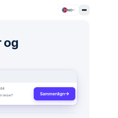
NO
r og
NDE
Sammenlign
 reiser?