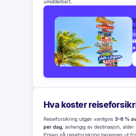
umiddelbart.
S
r


❌
Hva koster reiseforsik
Reiseforsikring utgjør vanligvis
3–6 % av
per dag
, avhengig av destinasjon, alder
Prisen på reiseforsikring
beregnes ut fra