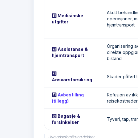
Akutt behandli
1️⃣ Medisinske
operasjoner, m
utgifter
hjemtransport
Organisering av
2️⃣ Assistanse &
direkte oppgjø
hjemtransport
bistand
3️⃣
Skader påført t
Ansvarsforsikring
4️⃣
Avbestilling
Refusjon av ik
(tillegg)
reisekostnader
5️⃣ Bagasje &
Tyveri, tap, tr
forsinkelser
Hva reiseforsikring dekker