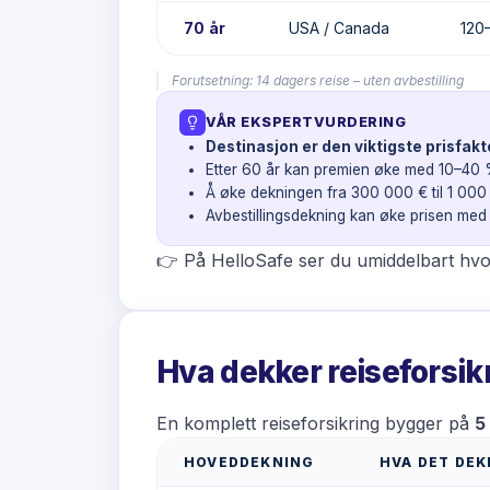
70 år
USA / Canada
120
Forutsetning: 14 dagers reise – uten avbestilling
VÅR EKSPERTVURDERING
Destinasjon er den viktigste prisfakt
Etter 60 år kan premien øke med 10–40 
Å øke dekningen fra 300 000 € til 1 000
Avbestillingsdekning kan øke prisen med
👉 På HelloSafe ser du umiddelbart hvo
Hva dekker reiseforsik
En komplett reiseforsikring bygger på
5
HOVEDDEKNING
HVA DET DEK