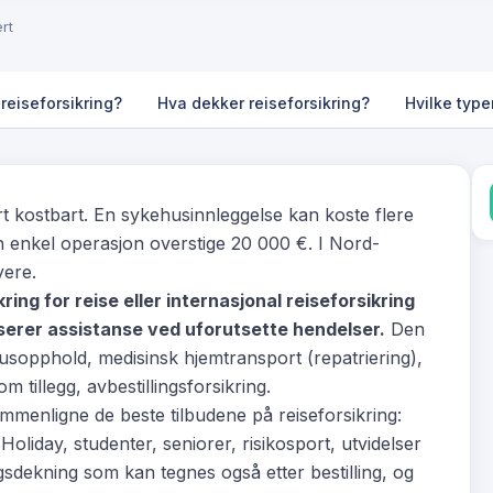
rt
reiseforsikring?
Hva dekker reiseforsikring?
Hvilke type
ært kostbart. En sykehusinnleggelse kan koste flere
en enkel operasjon overstige 20 000 €. I Nord-
yere.
ring for reise eller internasjonal reiseforsikring
erer assistanse ved uforutsette hendelser.
Den
husopphold, medisinsk hjemtransport (repatriering),
 tillegg, avbestillingsforsikring.
menligne de beste tilbudene på reiseforsikring:
Holiday, studenter, seniorer, risikosport, utvidelser
gsdekning som kan tegnes også etter bestilling, og