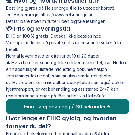
💻 Hvor og hvordan bestiller du?
Bestilling gjøres på Helsenorge (Helfo utsteder kortet):
Helsenorge
: https://www.helsenorge.no
Det tar bare noen minutter i den digitale løsningen.
💳 Pris og leveringstid
EHIC er
100 % gratis
. Det skal ikke betales noe.
Vær oppmerksom på private nettsteder som forsøker å ta
betalt.
Normal leveringstid er ofte rundt 10 til 20 dager.
⚠️ Hvis du reiser snart og ikke rekker å få kortet, kan Helfo i
en nødsituasjon utstede midlertidig dokumentasjon
(erstatningsdokument) som gir tilsvarende rettigheter.
👉 Hvis du ønsker umiddelbar beskyttelse som også dekker
hjemtransport, privat behandling og assistanse 24/7, kan
reiseforsikring tegnes på få minutter via HelloSafe.
Finn riktig dekning på 30 sekunder
Hvor lenge er EHIC gyldig, og hvordan
fornyer du det?
Europeisk helsetrygdkort er normalt gyldig i
3 år
fra