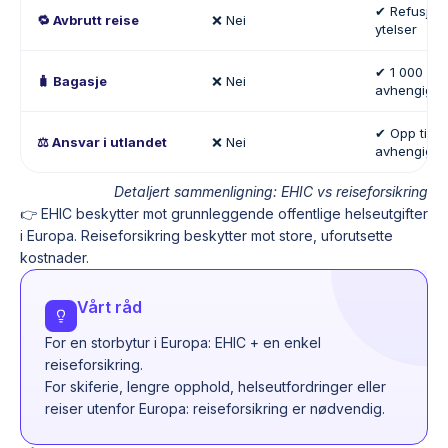
✔ Refusjon
🔁 Avbrutt reise
❌ Nei
ytelser
✔ 1 000 € t
🧳 Bagasje
❌ Nei
avhengig av
✔ Opp til 1 t
⚖️ Ansvar i utlandet
❌ Nei
avhengig av
Detaljert sammenligning: EHIC vs reiseforsikring
👉 EHIC beskytter mot grunnleggende offentlige helseutgifter
i Europa. Reiseforsikring beskytter mot store, uforutsette
kostnader.
Vårt råd
For en storbytur i Europa: EHIC + en enkel
reiseforsikring.
For skiferie, lengre opphold, helseutfordringer eller
reiser utenfor Europa: reiseforsikring er nødvendig.