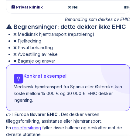
🏥 Privat klinikk
❌ Nei
Ikke d
Behandling som dekkes av EHIC
⚠️ Begrensninger: dette dekker ikke EHIC
❌ Medisinsk hjemtransport (repatriering)
❌ Fjellredning
❌ Privat behandling
❌ Avbestilling av reise
❌ Bagasje og ansvar
Konkret eksempel
Medisinsk hjemtransport fra Spania eller Østerrike kan
koste mellom 15 000 € og 30 000 €. EHIC dekker
ingenting.
👉 I Europa tilsvarer
EHIC
. Det dekker verken
tilleggsforsikring, assistanse eller hjemtransport.
En
reiseforsikring
fyller disse hullene og beskytter mot de
dyreste utgiftene.