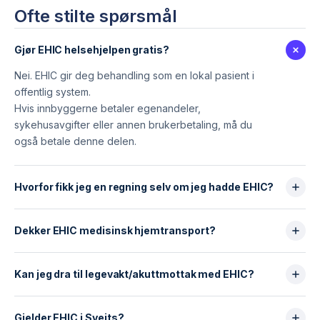
Ofte stilte spørsmål
Gjør EHIC helsehjelpen gratis?
Nei. EHIC gir deg behandling som en lokal pasient i
offentlig system.
Hvis innbyggerne betaler egenandeler,
sykehusavgifter eller annen brukerbetaling, må du
også betale denne delen.
Hvorfor fikk jeg en regning selv om jeg hadde EHIC?
Det kan skyldes flere ting:
Du fikk behandling i privat sektor.
Dekker EHIC medisinsk hjemtransport?
Landet har egenandeler/brukerbetaling som
Nei. Medisinsk hjemtransport til Norge dekkes aldri
også gjelder for innbyggerne.
av EHIC.
Kan jeg dra til legevakt/akuttmottak med EHIC?
Du måtte legge ut på stedet før eventuell
En medisinsk transport kan koste mellom 10 000 € og
refusjon.
Ja, hvis du blir behandlet i offentlig helsetjeneste.
30 000 € avhengig av avstand og medisinsk behov.
EHIC garanterer ikke at du aldri får en regning – det
Nødvendig akuttbehandling under oppholdet
Gjelder EHIC i Sveits?