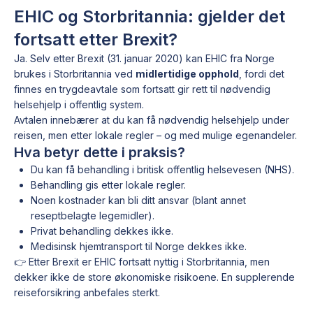
EHIC og Storbritannia: gjelder det
fortsatt etter Brexit?
Ja. Selv etter Brexit (31. januar 2020) kan EHIC fra Norge
brukes i Storbritannia ved
midlertidige opphold
, fordi det
finnes en trygdeavtale som fortsatt gir rett til nødvendig
helsehjelp i offentlig system.
Avtalen innebærer at du kan få nødvendig helsehjelp under
reisen, men etter lokale regler – og med mulige egenandeler.
Hva betyr dette i praksis?
Du kan få behandling i britisk offentlig helsevesen (NHS).
Behandling gis etter lokale regler.
Noen kostnader kan bli ditt ansvar (blant annet
reseptbelagte legemidler).
Privat behandling dekkes ikke.
Medisinsk hjemtransport til Norge dekkes ikke.
👉 Etter Brexit er EHIC fortsatt nyttig i Storbritannia, men
dekker ikke de store økonomiske risikoene. En supplerende
reiseforsikring anbefales sterkt.