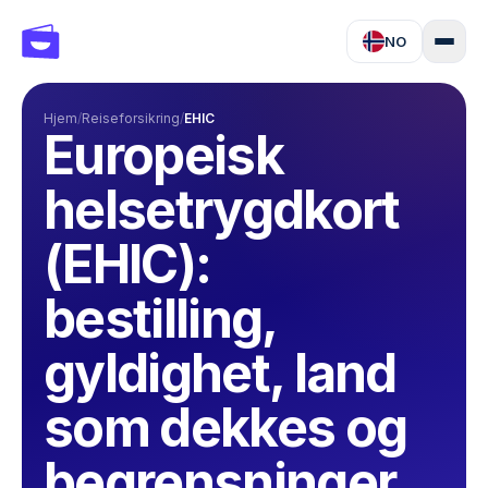
NO
Hjem
/
Reiseforsikring
/
EHIC
Europeisk
helsetrygdkort
(EHIC):
bestilling,
gyldighet, land
som dekkes og
begrensninger