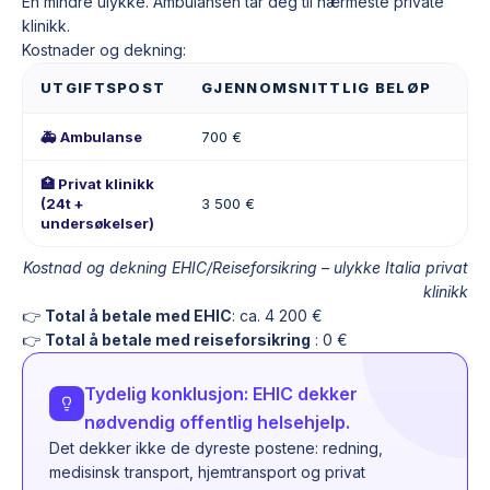
En mindre ulykke. Ambulansen tar deg til nærmeste private
klinikk.
Kostnader og dekning:
UTGIFTSPOST
GJENNOMSNITTLIG BELØP
EH
🚑 Ambulanse
700 €
❌ 0
🏥 Privat klinikk
(24t +
3 500 €
❌ 0
undersøkelser)
Kostnad og dekning EHIC/Reiseforsikring – ulykke Italia privat
klinikk
👉
Total å betale med EHIC
: ca. 4 200 €
👉
Total å betale med reiseforsikring
: 0 €
Tydelig konklusjon: EHIC dekker
nødvendig offentlig helsehjelp.
Det dekker ikke de dyreste postene: redning,
medisinsk transport, hjemtransport og privat