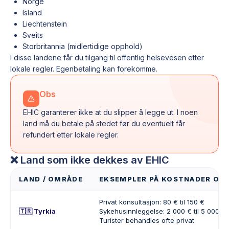
Norge
Island
Liechtenstein
Sveits
Storbritannia (midlertidige opphold)
I disse landene får du tilgang til offentlig helsevesen etter
lokale regler. Egenbetaling kan forekomme.
Obs
EHIC garanterer ikke at du slipper å legge ut. I noen
land må du betale på stedet før du eventuelt får
refundert etter lokale regler.
❌ Land som ikke dekkes av EHIC
LAND / OMRÅDE
EKSEMPLER PÅ KOSTNADER OG R
Privat konsultasjon: 80 € til 150 €
🇹🇷 Tyrkia
Sykehusinnleggelse: 2 000 € til 5 000 €
Turister behandles ofte privat.