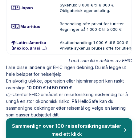
Sykehus: 3 000 € til 8 000 €
🇯🇵 Japan
Obligatorisk egenbetaling.
Behandling ofte privat for turister
🇲🇺 Mauritius
Regninger på 1 000 € til 5 000 €.
🌍 Latin-Amerika
Akuttbehandling: 1 000 € til 5 000 €
(Mexico, Brasil…)
Private sykehus brukes ofte for utlendin
Land som ikke dekkes av EHIC
I alle disse landene gir EHIC ingen dekning. Du må legge ut
hele beløpet for helsehjelp.
En alvorlig ulykke, operasjon eller hjemtransport kan raskt
overstige
10 000 € til 50 000 €
.
👉 Utenfor EHIC-området er reiseforsikring nødvendig for å
unngå en stor økonomisk risiko. På HelloSafe kan du
sammenligne dekninger etter reisemål og velge en løsning
som passer budsjettet ditt.
Sammenlign over 100 reiseforsikringsavtaler
med ett klikk