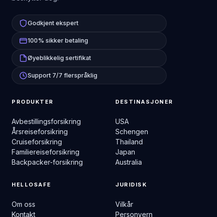
Godkjent ekspert
100% sikker betaling
Øyeblikkelig sertifikat
Support 7/7 flerspråklig
PRODUKTER
DESTINASJONER
Avbestillingsforsikring
USA
Årsreiseforsikring
Schengen
Cruiseforsikring
Thailand
Familiereiseforsikring
Japan
Backpacker-forsikring
Australia
HELLOSAFE
JURIDISK
Om oss
Vilkår
Kontakt
Personvern