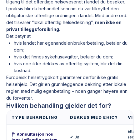
tilgang til det offentlige helsevesenet i landet du besøker.
I praksis blir du behandlet som om du var tilknyttet den
obligatoriske offentlige ordningen i landet. Med andre ord:
det tilsvarer “lokal offentlig helsedekning”,
men ikke en
privat tilleggsforsikring
.
Det betyr at:
hvis landet har egenandeler/brukerbetaling, betaler du
dem;
hvis det finnes sykehusavgifter, betaler du dem;
hvis noe ikke dekkes av offentlig system, blir det din
kostnad.
Europeisk helsetrygdkort garanterer derfor ikke gratis
helsehjelp. Det gir en grunnleggende dekning etter lokale
regler, med mulig egenbetaling – noen ganger høyere enn
du forventer.
Hvilken behandling gjelder det for?
TYPE BEHANDLING
DEKKES MED EHIC?
VILK
Etter 
🩺 Konsultasjon hos
✔ Ja
(egen
lege i offentlig system