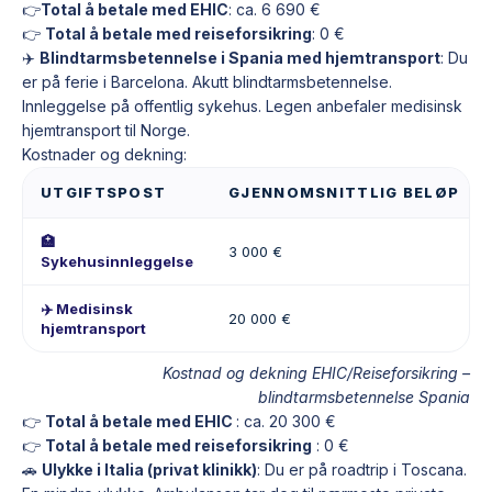
👉
Total å betale med EHIC
: ca. 6 690 €
👉
Total å betale med reiseforsikring
: 0 €
✈️
Blindtarmsbetennelse i Spania med hjemtransport
: Du
er på ferie i Barcelona. Akutt blindtarmsbetennelse.
Innleggelse på offentlig sykehus. Legen anbefaler medisinsk
hjemtransport til Norge.
Kostnader og dekning:
UTGIFTSPOST
GJENNOMSNITTLIG BELØP
🏥
3 000 €
Sykehusinnleggelse
✈️ Medisinsk
20 000 €
hjemtransport
Kostnad og dekning EHIC/Reiseforsikring –
blindtarmsbetennelse Spania
👉
Total å betale med EHIC
: ca. 20 300 €
👉
Total å betale med reiseforsikring
: 0 €
🚗
Ulykke i Italia (privat klinikk)
: Du er på roadtrip i Toscana.