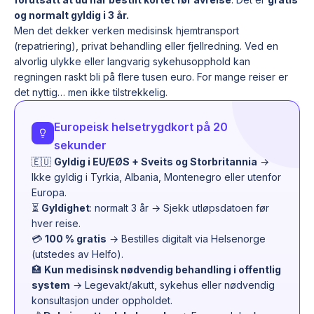
og normalt gyldig i 3 år.
Men det dekker verken medisinsk hjemtransport
(repatriering), privat behandling eller fjellredning. Ved en
alvorlig ulykke eller langvarig sykehusopphold kan
regningen raskt bli på flere tusen euro. For mange reiser er
det nyttig… men ikke tilstrekkelig.
Europeisk helsetrygdkort på 20
sekunder
🇪🇺
Gyldig i EU/EØS + Sveits og Storbritannia
→
Ikke gyldig i Tyrkia, Albania, Montenegro eller utenfor
Europa.
⏳
Gyldighet
: normalt 3 år → Sjekk utløpsdatoen før
hver reise.
💳
100 % gratis
→ Bestilles digitalt via Helsenorge
(utstedes av Helfo).
🏥
Kun medisinsk nødvendig behandling i offentlig
system
→ Legevakt/akutt, sykehus eller nødvendig
konsultasjon under oppholdet.