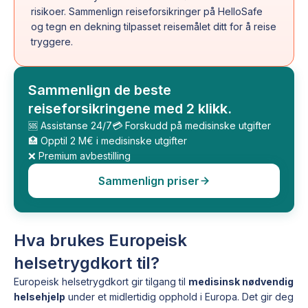
risikoer. Sammenlign reiseforsikringer på HelloSafe
og tegn en dekning tilpasset reisemålet ditt for å reise
tryggere.
Sammenlign de beste
reiseforsikringene med 2 klikk.
🆘 Assistanse 24/7
💳 Forskudd på medisinske utgifter
🏥 Opptil 2 M€ i medisinske utgifter
❌ Premium avbestilling
Sammenlign priser
Hva brukes Europeisk
helsetrygdkort til?
Europeisk helsetrygdkort gir tilgang til
medisinsk nødvendig
helsehjelp
under et midlertidig opphold i Europa. Det gir deg