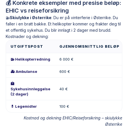
💰 Konkrete eksempler med presise beløp:
EHIC vs reiseforsikring
🚁
Skiulykke i Østerrike
: Du er på vinterferie i Østerrike. Du
faller i en bratt bakke. Et helikopter kommer og frakter deg til
et offentlig sykehus. Du blir innlagt i 2 dager med brudd.
Kostnader og dekning:
UTGIFTSPOST
GJENNOMSNITTLIG BELØP
🚁 Helikopterredning
6 000 €
🚑 Ambulanse
600 €
🏥
Sykehusinnleggelse
40 €
(2 dager)
💊 Legemidler
100 €
Kostnad og dekning EHIC/Reiseforsikring – skiulykke
Østerrike