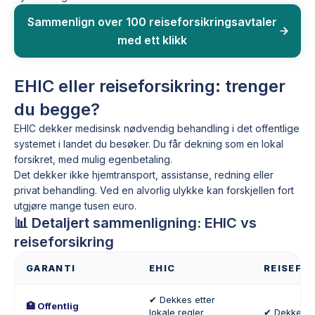
Sammenlign over 100 reiseforsikringsavtaler
med ett klikk
EHIC eller reiseforsikring: trenger
du begge?
EHIC dekker medisinsk nødvendig behandling i det offentlige
systemet i landet du besøker. Du får dekning som en lokal
forsikret, med mulig egenbetaling.
Det dekker ikke hjemtransport, assistanse, redning eller
privat behandling. Ved en alvorlig ulykke kan forskjellen fort
utgjøre mange tusen euro.
📊 Detaljert sammenligning: EHIC vs
reiseforsikring
GARANTI
EHIC
REISEFO
✔ Dekkes etter
🏥 Offentlig
lokale regler
✔ Dekkes et