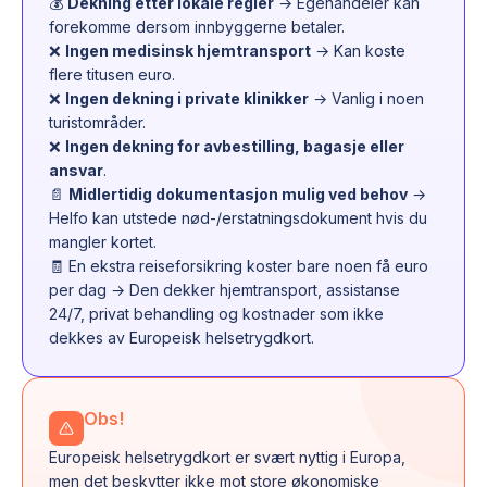
💰
Dekning etter lokale regler
→ Egenandeler kan
forekomme dersom innbyggerne betaler.
❌
Ingen medisinsk hjemtransport
→ Kan koste
flere titusen euro.
❌
Ingen dekning i private klinikker
→ Vanlig i noen
turistområder.
❌
Ingen dekning for avbestilling, bagasje eller
ansvar
.
📄
Midlertidig dokumentasjon mulig ved behov
→
Helfo kan utstede nød-/erstatningsdokument hvis du
mangler kortet.
🧾 En ekstra reiseforsikring koster bare noen få euro
per dag → Den dekker hjemtransport, assistanse
24/7, privat behandling og kostnader som ikke
dekkes av Europeisk helsetrygdkort.
Obs!
Europeisk helsetrygdkort er svært nyttig i Europa,
men det beskytter ikke mot store økonomiske