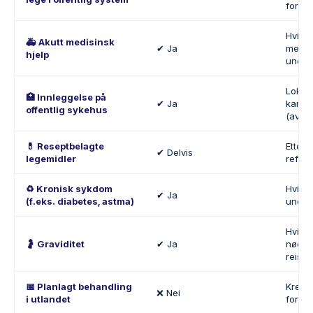
forek
Hvis 
🚑 Akutt medisinsk
✔ Ja
medis
hjelp
under
Lokal
🏥 Innleggelse på
✔ Ja
kan f
offentlig sykehus
(avgif
💊 Reseptbelagte
Etter 
✔ Delvis
legemidler
refusj
♻️ Kronisk sykdom
Hvis 
✔ Ja
(f.eks. diabetes, astma)
under
Hvis h
🤰 Graviditet
✔ Ja
nødve
reisen
📅 Planlagt behandling
Krever
❌ Nei
i utlandet
forhå