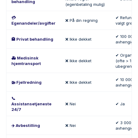
behandling
(egenbetaling mulig)
💳
✔ Refunder
❌ På din regning
Egenandeler/avgifter
valgt grens
✔ 100 000 €
🏨 Privat behandling
❌ Ikke dekket
avhengig av
✔ Organise
🚑 Medisinsk
❌ Ikke dekket
(ofte > 100 
hjemtransport
ubegrenset
✔ 10 000 € 
🚁 Fjellredning
❌ Ikke dekket
avhengig av
📞
Assistansetjeneste
❌ Nei
✔ Ja
24/7
✔ 3 000 € t
✈️ Avbestilling
❌ Nei
avhengig a