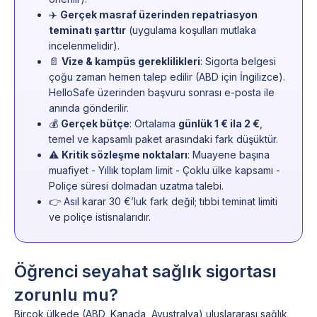
✈️
Gerçek masraf üzerinden repatriasyon
teminatı şarttır
(uygulama koşulları mutlaka
incelenmelidir).
📄
Vize & kampüs gereklilikleri
: Sigorta belgesi
çoğu zaman hemen talep edilir (ABD için İngilizce).
HelloSafe üzerinden başvuru sonrası e-posta ile
anında gönderilir.
💰
Gerçek bütçe
: Ortalama
günlük 1 € ila 2 €
,
temel ve kapsamlı paket arasındaki fark düşüktür.
⚠️
Kritik sözleşme noktaları
: Muayene başına
muafiyet - Yıllık toplam limit - Çoklu ülke kapsamı -
Poliçe süresi dolmadan uzatma talebi.
👉 Asıl karar 30 €’luk fark değil; tıbbi teminat limiti
ve poliçe istisnalarıdır.
Öğrenci seyahat sağlık sigortası
zorunlu mu?
Birçok ülkede (ABD, Kanada, Avustralya) uluslararası sağlık