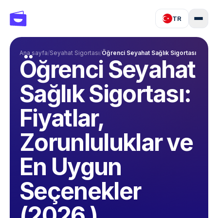
TR
Ana sayfa
/
Seyahat Sigortası
/
Öğrenci Seyahat Sağlık Sigortası
Öğrenci Seyahat
Sağlık Sigortası:
Fiyatlar,
Zorunluluklar ve
En Uygun
Seçenekler
(2026 )