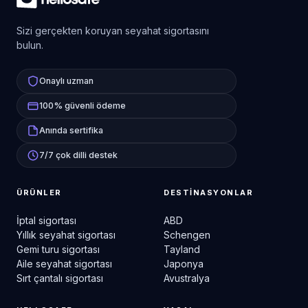
Sizi gerçekten koruyan seyahat sigortasını
bulun.
Onaylı uzman
100% güvenli ödeme
Anında sertifika
7/7 çok dilli destek
ÜRÜNLER
DESTINASYONLAR
İptal sigortası
ABD
Yıllık seyahat sigortası
Schengen
Gemi turu sigortası
Tayland
Aile seyahat sigortası
Japonya
Sırt çantalı sigortası
Avustralya