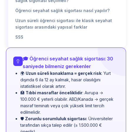
sağlık sigortası seçilmeli?
Öğrenci seyahat sağlık sigortası nasıl yapılır?
Uzun süreli öğrenci sigortası ile klasik seyahat
sigortası arasındaki yapısal farklar
SSS
🎓 Öğrenci seyahat sağlık sigortası: 30
saniyede bilmeniz gerekenler
🌍
Uzun süreli konaklama = gerçek risk
: Yurt
dışında 6 ila 12 ay kalmak, hasar olasılığını
istatistiksel olarak artırır.
🏥
Tıbbi masraflar önceliklidir
: Avrupa →
100.000 € yeterli olabilir. ABD/Kanada → gerçek
masraf teminatı veya çok yüksek limit tercih
edilmelidir.
🛡️
Zorunlu sorumluluk sigortası
: Üniversiteler
tarafından sıkça talep edilir (≥ 1.500.000 €
önerilir).