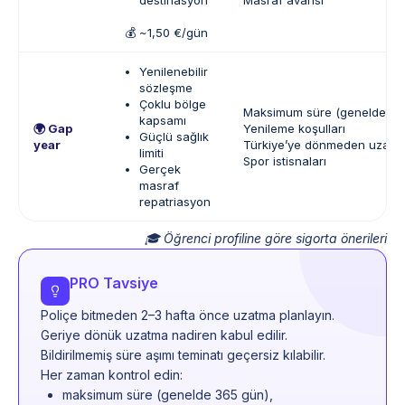
destinasyon
Masraf avansı
💰 ~1,50 €/gün
Yenilenebilir
sözleşme
Çoklu bölge
Maksimum süre (genelde 36
kapsamı
🌍 Gap
Yenileme koşulları
Güçlü sağlık
year
Türkiye’ye dönmeden uzatm
limiti
Spor istisnaları
Gerçek
masraf
repatriasyon
🎓 Öğrenci profiline göre sigorta önerileri
PRO Tavsiye
Poliçe bitmeden 2–3 hafta önce uzatma planlayın.
Geriye dönük uzatma nadiren kabul edilir.
Bildirilmemiş süre aşımı teminatı geçersiz kılabilir.
Her zaman kontrol edin:
maksimum süre (genelde 365 gün),