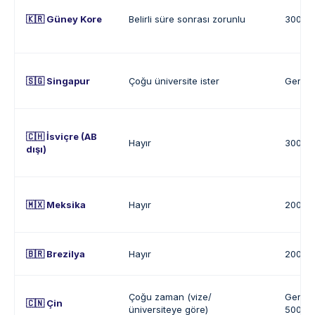
🇰🇷 Güney Kore
Belirli süre sonrası zorunlu
300.00
🇸🇬 Singapur
Çoğu üniversite ister
Gerçe
🇨🇭 İsviçre (AB
Hayır
300.00
dışı)
🇲🇽 Meksika
Hayır
200.00
🇧🇷 Brezilya
Hayır
200.00
Çoğu zaman (vize/
Gerçek
🇨🇳 Çin
üniversiteye göre)
500.00