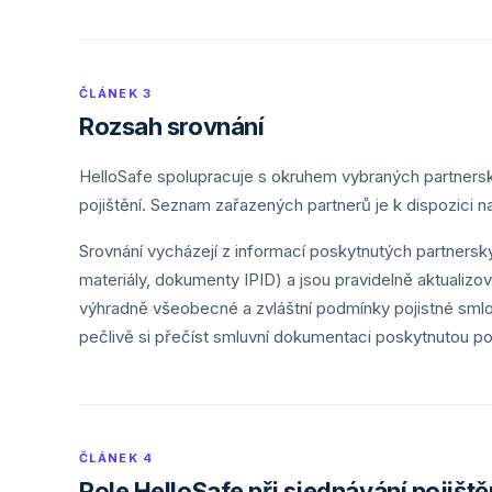
ČLÁNEK 3
Rozsah srovnání
HelloSafe spolupracuje s okruhem vybraných partnerský
pojištění. Seznam zařazených partnerů je k dispozici n
Srovnání vycházejí z informací poskytnutých partners
materiály, dokumenty IPID) a jsou pravidelně aktualizov
výhradně všeobecné a zvláštní podmínky pojistné smlo
pečlivě si přečíst smluvní dokumentaci poskytnutou po
ČLÁNEK 4
Role HelloSafe při sjednávání pojiště