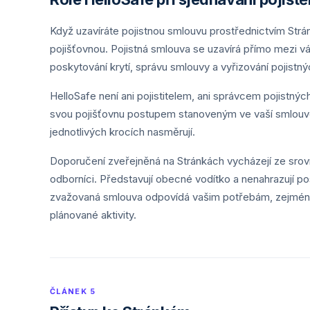
Když uzavíráte pojistnou smlouvu prostřednictvím Strá
pojišťovnou. Pojistná smlouva se uzavírá přímo mezi v
poskytování krytí, správu smlouvy a vyřizování pojistný
HelloSafe není ani pojistitelem, ani správcem pojistných
svou pojišťovnu postupem stanoveným ve vaší smlouvě.
jednotlivých krocích nasměrují.
Doporučení zveřejněná na Stránkách vycházejí ze srovn
odborníci. Představují obecné vodítko a nenahrazují pos
zvažovaná smlouva odpovídá vašim potřebám, zejména s
plánované aktivity.
ČLÁNEK 5