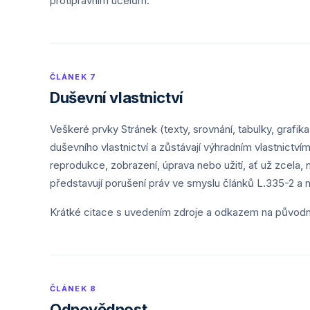
protiprávním účelům.
ČLÁNEK 7
Duševní vlastnictví
Veškeré prvky Stránek (texty, srovnání, tabulky, grafi
duševního vlastnictví a zůstávají výhradním vlastnictv
reprodukce, zobrazení, úprava nebo užití, ať už zcela
představují porušení práv ve smyslu článků L.335-2 a n
Krátké citace s uvedením zdroje a odkazem na původní
ČLÁNEK 8
Odpovědnost