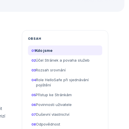
OBSAH
Kdo jsme
01
Účel Stránek a povaha služeb
02
Rozsah srovnání
03
Role HelloSafe při sjednávání
04
pojištění
Přístup ke Stránkám
05
Povinnosti uživatele
06
it
Duševní vlastnictví
07
izí
Odpovědnost
08