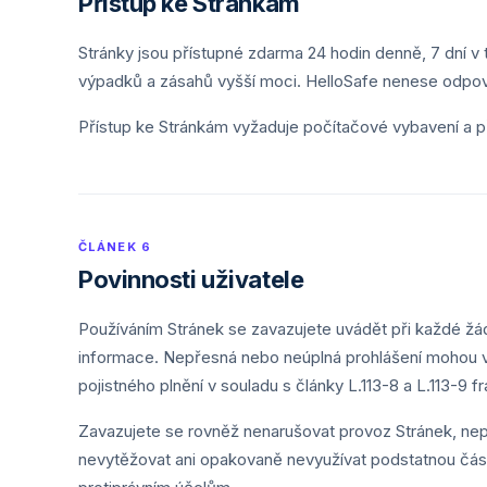
Přístup ke Stránkám
Stránky jsou přístupné zdarma 24 hodin denně, 7 dní v
výpadků a zásahů vyšší moci. HelloSafe nenese odpově
Přístup ke Stránkám vyžaduje počítačové vybavení a přip
ČLÁNEK 6
Povinnosti uživatele
Používáním Stránek se zavazujete uvádět při každé žádo
informace. Nepřesná nebo neúplná prohlášení mohou vé
pojistného plnění v souladu s články L.113-8 a L.113-9
Zavazujete se rovněž nenarušovat provoz Stránek, nep
nevytěžovat ani opakovaně nevyužívat podstatnou čás