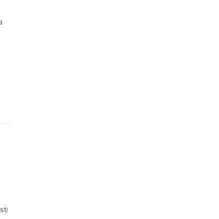
a
sti