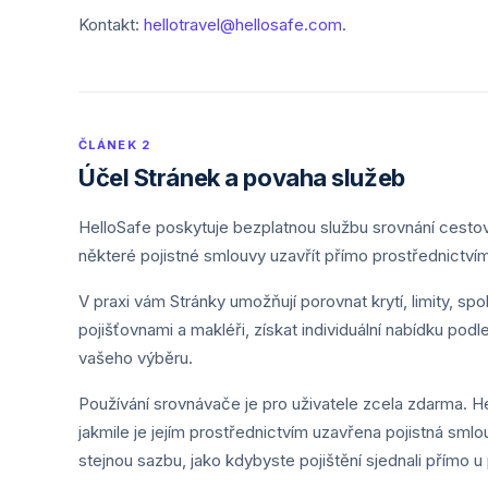
Kontakt:
hellotravel@hellosafe.com
.
ČLÁNEK 2
Účel Stránek a povaha služeb
HelloSafe poskytuje bezplatnou službu srovnání cestov
některé pojistné smlouvy uzavřít přímo prostřednictví
V praxi vám Stránky umožňují porovnat krytí, limity, sp
pojišťovnami a makléři, získat individuální nabídku podle
vašeho výběru.
Používání srovnávače je pro uživatele zcela zdarma. H
jakmile je jejím prostřednictvím uzavřena pojistná sml
stejnou sazbu, jako kdybyste pojištění sjednali přímo u 