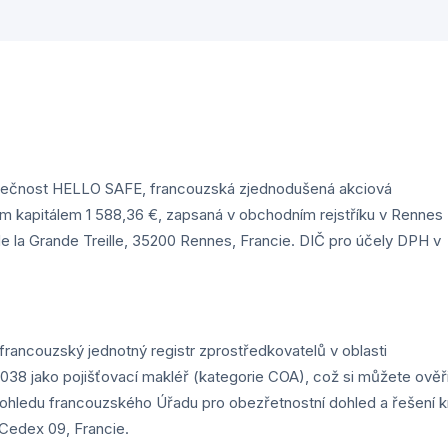
polečnost HELLO SAFE, francouzská zjednodušená akciová
ním kapitálem 1 588,36 €, zapsaná v obchodním rejstříku v Rennes
e la Grande Treille, 35200 Rennes, Francie. DIČ pro účely DPH v
rancouzský jednotný registr zprostředkovatelů v oblasti
08038 jako pojišťovací makléř (kategorie COA), což si můžete ověř
ohledu francouzského Úřadu pro obezřetnostní dohled a řešení kr
Cedex 09, Francie.