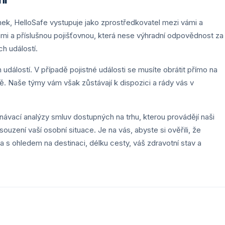
nek, HelloSafe vystupuje jako zprostředkovatel mezi vámi a
ámi a příslušnou pojišťovnou, která nese výhradní odpovědnost za
ch událostí.
 událostí. V případě pojistné události se musíte obrátit přímo na
 Naše týmy vám však zůstávají k dispozici a rády vás v
ávací analýzy smluv dostupných na trhu, kterou provádějí naši
ouzení vaší osobní situace. Je na vás, abyste si ověřili, že
 ohledem na destinaci, délku cesty, váš zdravotní stav a