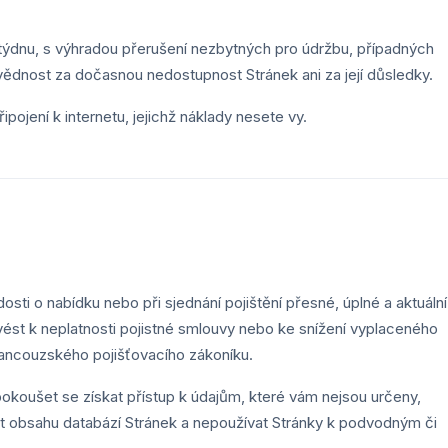
 týdnu, s výhradou přerušení nezbytných pro údržbu, případných
dnost za dočasnou nedostupnost Stránek ani za její důsledky.
ojení k internetu, jejichž náklady nesete vy.
sti o nabídku nebo při sjednání pojištění přesné, úplné a aktuální
st k neplatnosti pojistné smlouvy nebo ke snížení vyplaceného
 francouzského pojišťovacího zákoníku.
okoušet se získat přístup k údajům, které vám nejsou určeny,
t obsahu databází Stránek a nepoužívat Stránky k podvodným či