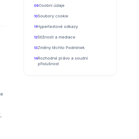
Osobní údaje
09
Soubory cookie
10
Hypertextové odkazy
11
Stížnosti a mediace
12
Změny těchto Podmínek
13
Rozhodné právo a soudní
14
příslušnost
e
le
,