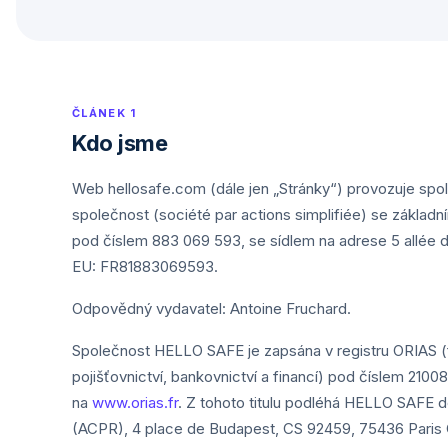
ČLÁNEK 1
Kdo jsme
Web hellosafe.com (dále jen „Stránky“) provozuje s
společnost (société par actions simplifiée) se základ
pod číslem 883 069 593, se sídlem na adrese 5 allée d
EU: FR81883069593.
Odpovědný vydavatel: Antoine Fruchard.
Společnost HELLO SAFE je zapsána v registru ORIAS (f
pojišťovnictví, bankovnictví a financí) pod číslem 210
na
www.orias.fr
. Z tohoto titulu podléhá HELLO SAFE d
(ACPR), 4 place de Budapest, CS 92459, 75436 Paris 