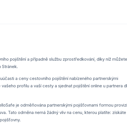
ního pojištění a případně službu zprostředkování, díky níž můžet
m Stránek.
oluúčasti a ceny cestovního pojištění nabízeného partnerskými
 vašeho profilu a vaší cesty a sjednat pojištění online u partnera d
elloSafe je odměňována partnerskými pojišťovnami formou provizí
ouva. Tato odměna nemá žádný vliv na cenu, kterou platíte: získáte
pojišťovny.