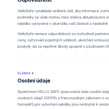
HelloSafe vynakládá veškeré úsilí, aby informace zveře
podmínky se však mohou mezi dvěma aktualizacemi změ
nabídka vystavená v okamžiku vaší žádosti a následně
HelloSafe nenese odpovědnost za rozhodnutí partnerskýc
ceny, vyřizování pojistných událostí, ukončení smlouvy
poskytli, ani za nepřímé škody spojené s používáním S
ČLÁNEK 9
Osobní údaje
Společnost HELLO SAFE zpracovává vaše osobní údaje
osobních údajů (GDPR) a francouzským zákonem o oc
formulářů pro vytvoření nabídky jsou nezbytné k sestav