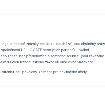
ka, loga, ochranné známky, struktura, databáze) jsou chráněny prá
ím společnosti HELLO SAFE nebo jejích partnerů. Jakákoli
, nebo zčásti, bez předchozího písemného souhlasu jsou zakázány 
ásledujících francouzského zákoníku duševního vlastnictví.
 stránku jsou povoleny, zejména pro novinářské účely.