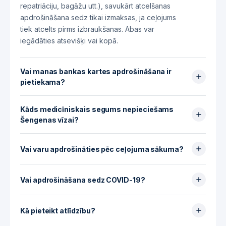
repatriāciju, bagāžu utt.), savukārt atcelšanas
apdrošināšana sedz tikai izmaksas, ja ceļojums
tiek atcelts pirms izbraukšanas. Abas var
iegādāties atsevišķi vai kopā.
Vai manas bankas kartes apdrošināšana ir
pietiekama?
Bankas kartes apdrošināšana parasti piedāvā
Kāds medicīniskais segums nepieciešams
pamata aizsardzību ar zemiem limitiem (parasti
Šengenas vīzai?
30 000 € līdz 150 000 € medicīniskajiem
izdevumiem) un ierobežojumiem (samaksa ar
Obligāts ir minimālais segums 30 000 € apmērā
karti, maksimālais ilgums 90 dienas). Labākai
medicīniskajiem izdevumiem un repatriācijai,
Vai varu apdrošināties pēc ceļojuma sākuma?
aizsardzībai, īpaši ilgiem ceļojumiem vai tāliem
kas ir spēkā visās Šengenas valstīs visā jūsu
Nē, apdrošināšana jāiegādājas pirms
galamērķiem, ieteicama atsevišķa
uzturēšanās laikā.
izbraukšanas, parasti vismaz 24 līdz 48
apdrošināšana.
Vai apdrošināšana sedz COVID-19?
stundas pirms izbraukšanas datuma.
Lielākajā daļā polišu ir iekļauts COVID-19
segums medicīniskajiem izdevumiem un
Kā pieteikt atlīdzību?
repatriācijai, taču ar COVID-19 saistītai