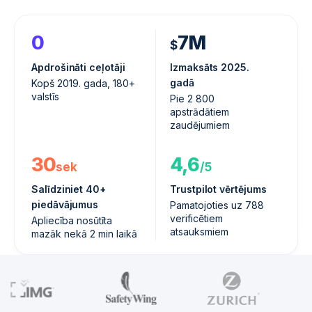
0
7M
$
Apdrošināti ceļotāji
Izmaksāts 2025.
gadā
Kopš 2019. gada, 180+
valstīs
Pie 2 800
apstrādātiem
zaudējumiem
30
4,6
sek
/5
Salīdziniet 40+
Trustpilot vērtējums
piedāvājumus
Pamatojoties uz 788
verificētiem
Apliecība nosūtīta
atsauksmiem
mazāk nekā 2 min laikā