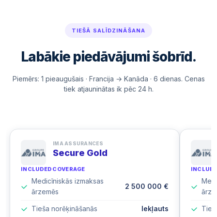
TIEŠĀ SALĪDZINĀŠANA
Labākie piedāvājumi šobrīd.
Piemērs: 1 pieaugušais · Francija → Kanāda · 6 dienas. Cenas
tiek atjauninātas ik pēc 24 h.
IMA ASSURANCES
Secure Gold
INCLUDED COVERAGE
INCLUD
Medicīniskās izmaksas
Medi
2 500 000 €
ārzemēs
ārze
Tieša norēķināšanās
Iekļauts
Tieš