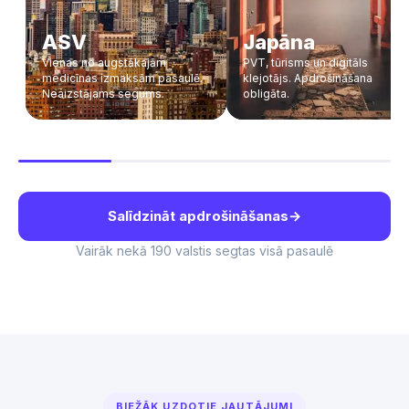
ASV
Japāna
Vienas no augstākajām
PVT, tūrisms un digitāls
medicīnas izmaksām pasaulē.
klejotājs. Apdrošināšana
Neaizstājams segums.
obligāta.
Salīdzināt apdrošināšanas
→
Vairāk nekā 190 valstis segtas visā pasaulē
BIEŽĀK UZDOTIE JAUTĀJUMI