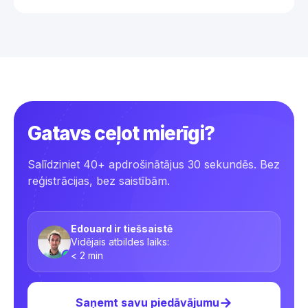
Nekavējoties sazinieties ar sava apdrošinātāja
atcelšanai var būt īpaši nosacījumi.
palīdzības dienestu un saglabājiet visus
apliecinošos dokumentus pirms pilnas lietas
iesniegšanas.
Gatavs ceļot mierīgi?
Salīdziniet 40+ apdrošinātājus 30 sekundēs. Bez
reģistrācijas, bez saistībām.
Edouard ir tiešsaistē
Vidējais atbildes laiks:
< 2 min
→
Saņemt savu piedāvājumu