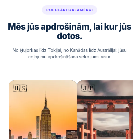
POPULĀRI GALAMĒRĶI
Mēs jūs apdrošinām, lai kur jūs
dotos.
No Ņujorkas līdz Tokijai, no Kanādas līdz Austrālijai: jūsu
ceļojumu apdrošināšana seko jums visur.
🇺🇸
🇯🇵