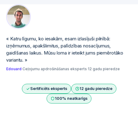
«
Katru līgumu, ko iesakām, esam izlasījuši pilnībā:
izņēmumus, apakšlimitus, palīdzības nosacījumus,
gaidīšanas laikus. Mūsu loma ir ieteikt jums piemērotāko
variantu.
»
Edouard
·
Ceļojumu apdrošināšanas eksperts
·
12 gadu pieredze
Sertificēts eksperts
12 gadu pieredze
100% neatkarīgs