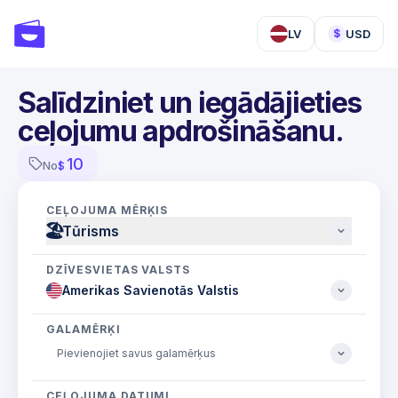
LV
USD
$
Salīdziniet un iegādājieties
ceļojumu apdrošināšanu.
10
No
$
CEĻOJUMA MĒRĶIS
🏖
Tūrisms
DZĪVESVIETAS VALSTS
GALAMĒRĶI
CEĻOJUMA DATUMI