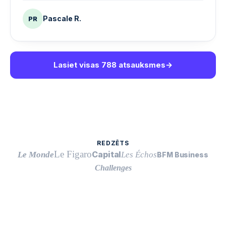
Pascale R.
PR
Lasiet visas 788 atsauksmes
→
REDZĒTS
Le Figaro
Capital
Le Monde
Les Échos
BFM Business
Challenges