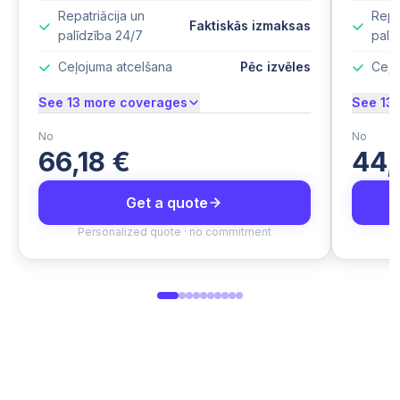
Repatriācija un
Repa
Faktiskās izmaksas
palīdzība 24/7
palī
Ceļojuma atcelšana
Pēc izvēles
Ceļo
See 13 more coverages
See 13
No
No
66,18 €
44,
Get a quote
Personalized quote · no commitment
P