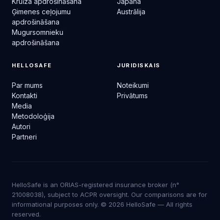
Kruīza apdrošināšana
Japāna
Ģimenes ceļojumu
Austrālija
apdrošināšana
Mugursomnieku
apdrošināšana
HELLOSAFE
JURIDISKAIS
Par mums
Noteikumi
Kontakti
Privātums
Media
Metodoloģija
Autori
Partneri
HelloSafe is an ORIAS-registered insurance broker (n°
21008038), subject to ACPR oversight. Our comparisons are for
informational purposes only. © 2026 HelloSafe — All rights
reserved.