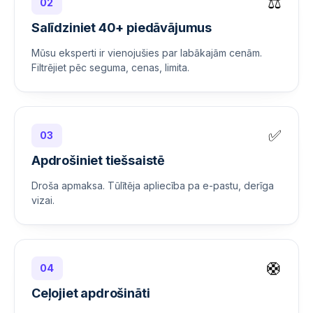
⚖️
02
Salīdziniet 40+ piedāvājumus
Mūsu eksperti ir vienojušies par labākajām cenām.
Filtrējiet pēc seguma, cenas, limita.
✅
03
Apdrošiniet tiešsaistē
Droša apmaksa. Tūlītēja apliecība pa e-pastu, derīga
vizai.
🛟
04
Ceļojiet apdrošināti