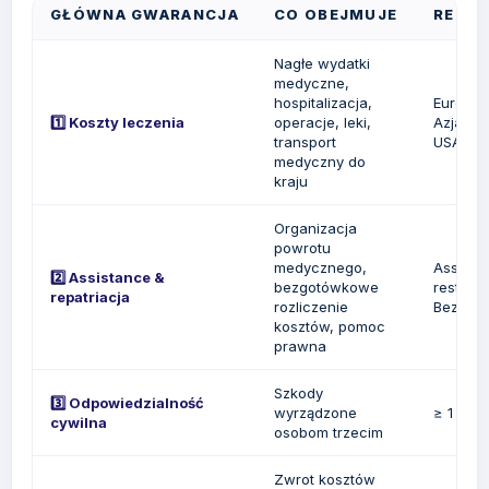
GŁÓWNA GWARANCJA
CO OBEJMUJE
REKOM
Nagłe wydatki
medyczne,
hospitalizacja,
Europa:
1️⃣ Koszty leczenia
operacje, leki,
Azja: 5
transport
USA/Kan
medyczny do
kraju
Organizacja
powrotu
medycznego,
Assista
2️⃣ Assistance &
bezgotówkowe
restrykc
repatriacja
rozliczenie
Bezgotó
kosztów, pomoc
prawna
Szkody
3️⃣ Odpowiedzialność
wyrządzone
≥ 1 00
cywilna
osobom trzecim
Zwrot kosztów