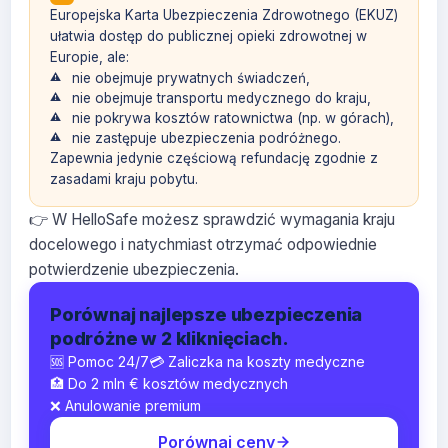
Europejska Karta Ubezpieczenia Zdrowotnego (EKUZ)
ułatwia dostęp do publicznej opieki zdrowotnej w
Europie, ale:
nie obejmuje prywatnych świadczeń,
nie obejmuje transportu medycznego do kraju,
nie pokrywa kosztów ratownictwa (np. w górach),
nie zastępuje ubezpieczenia podróżnego.
Zapewnia jedynie częściową refundację zgodnie z
zasadami kraju pobytu.
👉 W HelloSafe możesz sprawdzić wymagania kraju
docelowego i natychmiast otrzymać odpowiednie
potwierdzenie ubezpieczenia.
Porównaj najlepsze ubezpieczenia
podróżne w 2 kliknięciach.
🆘 Pomoc 24/7
💳 Zaliczka na koszty medyczne
🏥 Do 2 mln € kosztów medycznych
❌ Anulowanie premium
Porównaj ceny