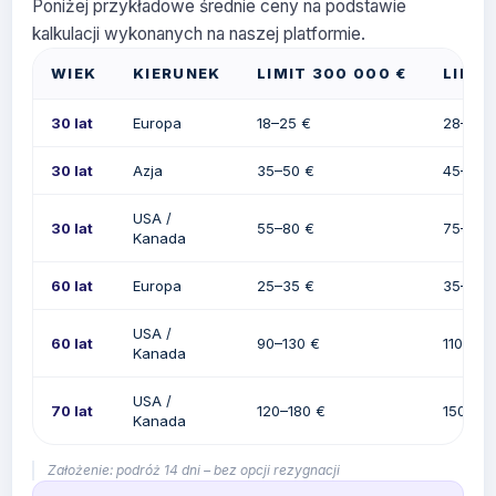
Poniżej przykładowe średnie ceny na podstawie
kalkulacji wykonanych na naszej platformie.
WIEK
KIERUNEK
LIMIT 300 000 €
LIMIT
30 lat
Europa
18–25 €
28–35 
30 lat
Azja
35–50 €
45–65 
USA /
30 lat
55–80 €
75–110 
Kanada
60 lat
Europa
25–35 €
35–45 
USA /
60 lat
90–130 €
110–160
Kanada
USA /
70 lat
120–180 €
150–22
Kanada
Założenie: podróż 14 dni – bez opcji rezygnacji