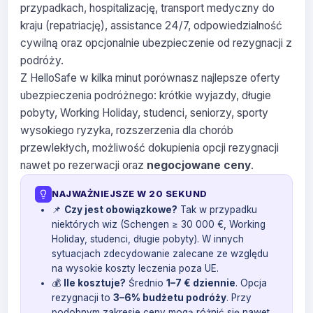
przypadkach, hospitalizację, transport medyczny do
kraju (repatriację), assistance 24/7, odpowiedzialność
cywilną oraz opcjonalnie ubezpieczenie od rezygnacji z
podróży.
Z HelloSafe w kilka minut porównasz najlepsze oferty
ubezpieczenia podróżnego: krótkie wyjazdy, długie
pobyty, Working Holiday, studenci, seniorzy, sporty
wysokiego ryzyka, rozszerzenia dla chorób
przewlekłych, możliwość dokupienia opcji rezygnacji
nawet po rezerwacji oraz
negocjowane ceny
.
NAJWAŻNIEJSZE W 20 SEKUND
📌
Czy jest obowiązkowe?
Tak w przypadku
niektórych wiz (Schengen ≥ 30 000 €, Working
Holiday, studenci, długie pobyty). W innych
sytuacjach zdecydowanie zalecane ze względu
na wysokie koszty leczenia poza UE.
💰
Ile kosztuje?
Średnio
1–7 € dziennie
. Opcja
rezygnacji to
3–6% budżetu podróży
. Przy
podobnym zakresie ceny mogą różnić się nawet