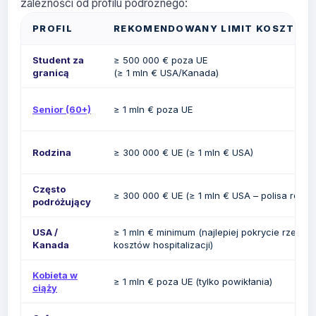
zależności od profilu podróżnego:
PROFIL
REKOMENDOWANY LIMIT KOSZTÓW 
Student za
≥ 500 000 € poza UE
granicą
(≥ 1 mln € USA/Kanada)
Senior (60+)
≥ 1 mln € poza UE
Rodzina
≥ 300 000 € UE (≥ 1 mln € USA)
Często
≥ 300 000 € UE (≥ 1 mln € USA – polisa roczn
podróżujący
USA
/
≥ 1 mln € minimum (najlepiej pokrycie rzeczy
Kanada
kosztów hospitalizacji)
Kobieta w
≥ 1 mln € poza UE (tylko powikłania)
ciąży