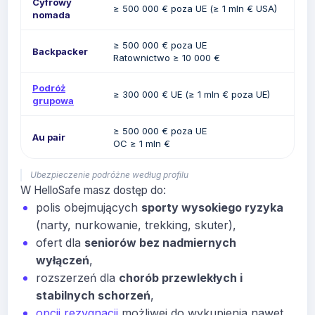
Cyfrowy
≥ 500 000 € poza UE (≥ 1 mln € USA)
nomada
≥ 500 000 € poza UE
Backpacker
Ratownictwo ≥ 10 000 €
Podróż
≥ 300 000 € UE (≥ 1 mln € poza UE)
grupowa
≥ 500 000 € poza UE
Au pair
OC ≥ 1 mln €
Ubezpieczenie podróżne według profilu
W HelloSafe masz dostęp do:
polis obejmujących
sporty wysokiego ryzyka
(narty, nurkowanie, trekking, skuter),
ofert dla
seniorów bez nadmiernych
wyłączeń
,
rozszerzeń dla
chorób przewlekłych i
stabilnych schorzeń
,
opcji rezygnacji
możliwej do wykupienia nawet