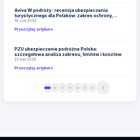
Aviva W podróży : recenzja ubezpieczenia
turystycznego dla Polaków: zakres ochrony,
limity i ceny
16 cze 2026
Przeczytaj artykuł
→
PZU ubezpieczenie podróżne Polska:
szczegółowa analiza zakresu, limitów i kosztów
22 kwi 2026
Przeczytaj artykuł
→