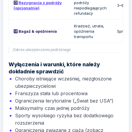
4️⃣
Rezygnacja z podróży
podróży
3–6% c
(opcjonalnie)
niepodlegających
refundacji
Kradzież, utrata,
5️⃣ Bagaż & opóźnienia
opóźnienia
Sprawdź
transportu
Zakres ubezpieczenia podróżnego
Wyłączenia i warunki, które należy
dokładnie sprawdzić
Choroby istniejące wcześniej, niezgłoszone
ubezpieczycielowi
Franszyza stała lub procentowa
Ograniczenia terytorialne („Świat bez USA”)
Maksymalny czas jednej podróży
Sporty wysokiego ryzyka bez dodatkowego
rozszerzenia
Ograniczenia związane z ciążą (zobacz