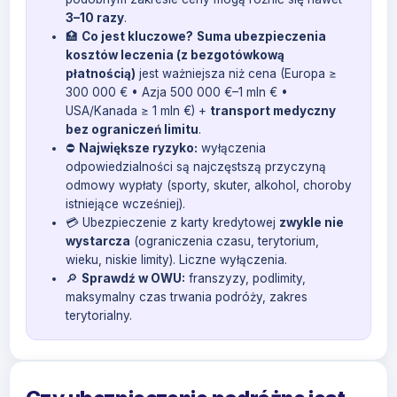
3–10 razy
.
🏥
Co jest kluczowe?
Suma ubezpieczenia
kosztów leczenia (z bezgotówkową
płatnością)
jest ważniejsza niż cena (Europa ≥
300 000 € • Azja 500 000 €–1 mln € •
USA/Kanada ≥ 1 mln €) +
transport medyczny
bez ograniczeń limitu
.
⛔
Największe ryzyko:
wyłączenia
odpowiedzialności są najczęstszą przyczyną
odmowy wypłaty (sporty, skuter, alkohol, choroby
istniejące wcześniej).
💳 Ubezpieczenie z karty kredytowej
zwykle nie
wystarcza
(ograniczenia czasu, terytorium,
wieku, niskie limity). Liczne wyłączenia.
🔎
Sprawdź w OWU:
franszyzy, podlimity,
maksymalny czas trwania podróży, zakres
terytorialny.