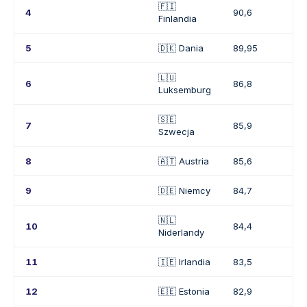
🇫🇮
4
90,6
Finlandia
5
🇩🇰 Dania
89,95
🇱🇺
6
86,8
Luksemburg
🇸🇪
7
85,9
Szwecja
8
🇦🇹 Austria
85,6
9
🇩🇪 Niemcy
84,7
🇳🇱
10
84,4
Niderlandy
11
🇮🇪 Irlandia
83,5
12
🇪🇪 Estonia
82,9