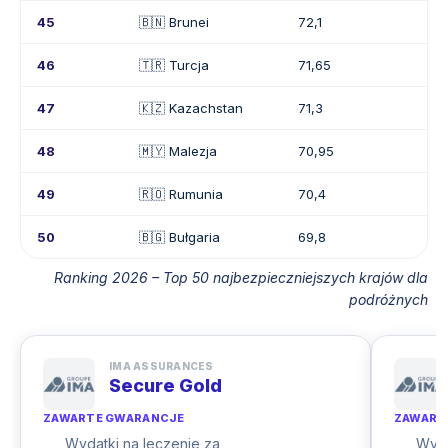
45
🇧🇳 Brunei
72,1
46
🇹🇷 Turcja
71,65
47
🇰🇿 Kazachstan
71,3
48
🇲🇾 Malezja
70,95
49
🇷🇴 Rumunia
70,4
50
🇧🇬 Bułgaria
69,8
Ranking 2026 – Top 50 najbezpieczniejszych krajów dla
podróżnych
IMA ASSURANCES
Secure Gold
ZAWARTE GWARANCJE
ZAWART
Wydatki na leczenie za
Wyda