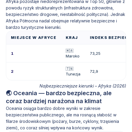
Afryka pozostaje niedoreprezentowana w Top 50, głównie z
powodu ryzyk strukturalnych (infrastruktura zdrowotna,
bezpieczeństwo drogowe, niestabilność polityczna). Jednak
Afryka Północna nadal obejmuje relatywnie bezpieczne i
bardzo turystyczne kierunki.
MIEJSCE W AFRYCE
KRAJ
INDEKS BEZPIECZ
🇲🇦
1
73,25
Maroko
🇹🇳
2
72,9
Tunezja
Najbezpieczniejsze kierunki – Afryka (2026)
🌏 Oceania — bardzo bezpieczna, ale
coraz bardziej narażona na klimat
Oceania osiąga bardzo dobre wyniki w zakresie
bezpieczeństwa publicznego, ale ma rosnącą słabość w
filarze środowiskowym (pożary, burze, cyklony, trzęsienia
ziemi), co coraz silniej wpływa na końcowy wynik.