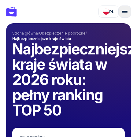
PL
Strona główna
/
Ubezpieczenie podróżne
/
Najbezpieczniejsze kraje świata
Najbezpieczniejsz
kraje świata w
2026 roku:
pełny ranking
TOP 50