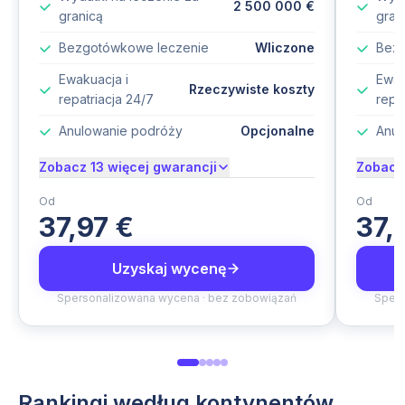
2 500 000 €
granicą
gran
Bezgotówkowe leczenie
Wliczone
Bezg
Ewakuacja i
Ewak
Rzeczywiste koszty
repatriacja 24/7
repa
Anulowanie podróży
Opcjonalne
Anul
Zobacz 13 więcej gwarancji
Zobacz 
Od
Od
37,97 €
37,
Uzyskaj wycenę
Spersonalizowana wycena · bez zobowiązań
Spers
Rankingi według kontynentów