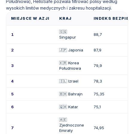
Południowa), HelloSafe pozwala filtrować polisy według
wysokich limitów medycznych i zakresu hospitalizacji.
MIEJSCE W AZJI
KRAJ
INDEKS BEZPIEC
🇸🇬
1
88,7
Singapur
2
🇯🇵 Japonia
87,9
🇰🇷 Korea
3
79,9
Południowa
4
🇮🇱 Izrael
78,3
5
🇧🇭 Bahrajn
75,35
6
🇶🇦 Katar
75,1
🇦🇪
Zjednoczone
7
74,95
Emiraty