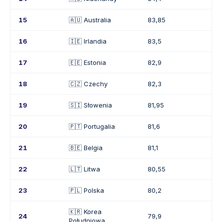
15
🇦🇺 Australia
83,85
16
🇮🇪 Irlandia
83,5
17
🇪🇪 Estonia
82,9
18
🇨🇿 Czechy
82,3
19
🇸🇮 Słowenia
81,95
20
🇵🇹 Portugalia
81,6
21
🇧🇪 Belgia
81,1
22
🇱🇹 Litwa
80,55
23
🇵🇱 Polska
80,2
🇰🇷 Korea
24
79,9
Południowa