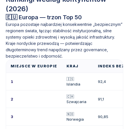
(2026)
🇪🇺 Europa — trzon Top 50
Europa pozostaje najbardziej konsekwentnie „bezpiecznym”
regionem świata, łącząc stabilność instytucjonalną, silne
systemy opieki zdrowotnej i wysoką jakość infrastruktury.
Kraje nordyckie przewodzą — potwierdzając
długoterminowy trend napędzany przez governance,
bezpieczeństwo i odporność.
MIEJSCE W EUROPIE
KRAJ
INDEKS BEZP
🇮🇸
1
92,4
Islandia
🇨🇭
2
91,1
Szwajcaria
🇳🇴
3
90,85
Norwegia