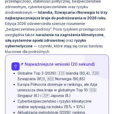
przestępczości, stabilności politycznej, bezpieczeństwie
zdrowotnym, cyberbezpieczeństwie oraz ryzyku
środowiskowym —
Islandia, Szwajcaria i Norwegia to trzy
najbezpieczniejsze kraje do podróżowania w 2026 roku
.
Edycja 2026 odzwierciedla szersze rozumienie
„bezpieczeństwa podróży”. Poza ryzykiem przestępczości
uwzględnia także
narażenie na zagrożenia klimatyczne
,
siłę systemów opieki zdrowotnej
oraz
ryzyko
cybernetyczne
— czynniki, które stają się coraz bardziej
kluczowe dla podróżnych.
📌 Najważniejsze wnioski (20 sekund)
Globalne Top 3 (2026): 🇮🇸 Islandia (92,4), 🇨🇭
Szwajcaria (91,1), 🇳🇴 Norwegia (90,85)
Europa Północna dominuje w rankingu, ale Azja
umieszcza dwa kraje w globalnym Top 10: 🇸🇬
Singapur (6.) i 🇯🇵 Japonia (8.)
Cyberbezpieczeństwo i ryzyko klimatyczne
realnie wpływają na indeks (15% + 10%)
Aktualizacja metodologii (2026): ranking