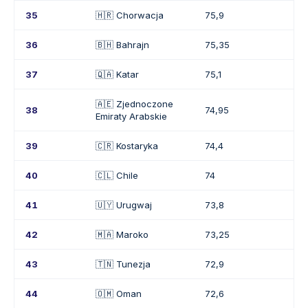
35
🇭🇷 Chorwacja
75,9
36
🇧🇭 Bahrajn
75,35
37
🇶🇦 Katar
75,1
🇦🇪 Zjednoczone
38
74,95
Emiraty Arabskie
39
🇨🇷 Kostaryka
74,4
40
🇨🇱 Chile
74
41
🇺🇾 Urugwaj
73,8
42
🇲🇦 Maroko
73,25
43
🇹🇳 Tunezja
72,9
44
🇴🇲 Oman
72,6