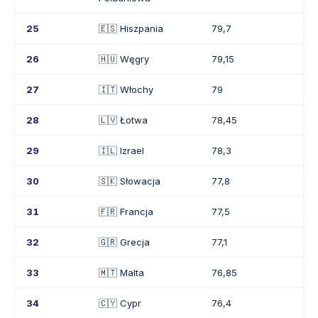
25
🇪🇸 Hiszpania
79,7
26
🇭🇺 Węgry
79,15
27
🇮🇹 Włochy
79
28
🇱🇻 Łotwa
78,45
29
🇮🇱 Izrael
78,3
30
🇸🇰 Słowacja
77,8
31
🇫🇷 Francja
77,5
32
🇬🇷 Grecja
77,1
33
🇲🇹 Malta
76,85
34
🇨🇾 Cypr
76,4