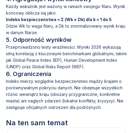
Każdy wskaźnik jest ważony w ramach swojego filaru. Wynik
końcowy oblicza się jako:
Indeks bezpieczeństwa = Σ (Wk × Dk) dla k = 1 do 5
Gdzie Wk to waga filaru, a Dk to znormalizowany wynik kraju
w danym filarze.
5. Odporność wyników
Przeprowadzono testy wrażliwości. Wyniki 2026 wykazują
silną korelację z kluczowymi benchmarkami globalnymi, takimi
jak Global Peace Index (IEP), Human Development Index
(UNDP) oraz Global Risks Report (WEF).
6. Ograniczenia
Indeks mierzy względne bezpieczeństwo między krajami o
porównywalnym pokryciu danych. Nie obejmuje wszystkich
różnic wewnątrz kraju (obszary przygraniczne, konkretne
miasta) ani nagłych zdarzeń (lokalne konflikty, kryzysy). Nie
zastępuje oficjalnych ostrzeżeń dla podróżnych.
Na ten sam temat