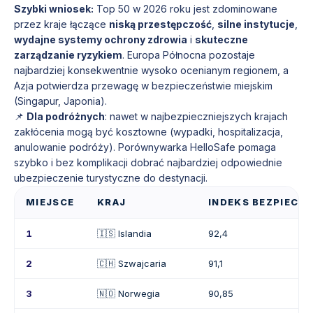
Szybki wniosek:
Top 50 w 2026 roku jest zdominowane
przez kraje łączące
niską przestępczość
,
silne instytucje
,
wydajne systemy ochrony zdrowia
i
skuteczne
zarządzanie ryzykiem
. Europa Północna pozostaje
najbardziej konsekwentnie wysoko ocenianym regionem, a
Azja potwierdza przewagę w bezpieczeństwie miejskim
(Singapur, Japonia).
📌
Dla podróżnych
: nawet w najbezpieczniejszych krajach
zakłócenia mogą być kosztowne (wypadki, hospitalizacja,
anulowanie podróży). Porównywarka HelloSafe pomaga
szybko i bez komplikacji dobrać najbardziej odpowiednie
ubezpieczenie turystyczne do destynacji.
MIEJSCE
KRAJ
INDEKS BEZPIECZ
1
🇮🇸 Islandia
92,4
2
🇨🇭 Szwajcaria
91,1
3
🇳🇴 Norwegia
90,85