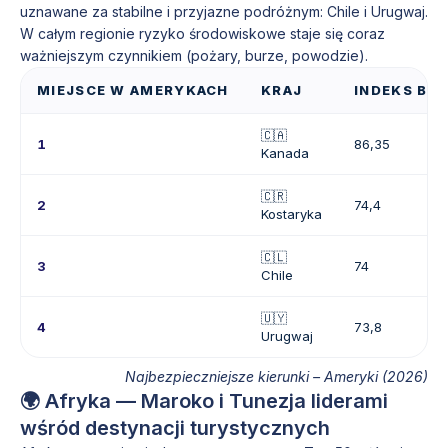
uznawane za stabilne i przyjazne podróżnym: Chile i Urugwaj.
W całym regionie ryzyko środowiskowe staje się coraz
ważniejszym czynnikiem (pożary, burze, powodzie).
MIEJSCE W AMERYKACH
KRAJ
INDEKS BE
🇨🇦
1
86,35
Kanada
🇨🇷
2
74,4
Kostaryka
🇨🇱
3
74
Chile
🇺🇾
4
73,8
Urugwaj
Najbezpieczniejsze kierunki – Ameryki (2026)
🌍 Afryka — Maroko i Tunezja liderami
wśród destynacji turystycznych