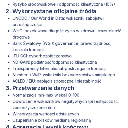
Ryzyko środowiskowe i odporność klimatyczna (10%)
2. Wykorzystane oficjalne źródła
UNODC / Our World in Data: wskaźniki zabójstw i
przestępczości
WHO: oczekiwana długość życia w zdrowiu, śmiertelność
drogowa
Bank Światowy (WGI): governance, praworządność,
kontrola korupcji
ITU GCI: cyberbezpieczeństwo
ND-GAIN: podatność/odporność klimatyczna
Transparency International: postrzeganie korupcji
Numbeo / WJP: wskaźniki bezpieczeństwa miejskiego
ACLED / EIU: napięcia społeczne i niestabilność
3. Przetwarzanie danych
Normalizacja min-max w skali 0–100
Odwrócenie wskaźników negatywnych (przestępczość,
zanieczyszczenie itd.)
Winsoryzacja wartości odstających
Uzupełnianie braków medianą regionalną
4. Agregacja i wynik końcowy