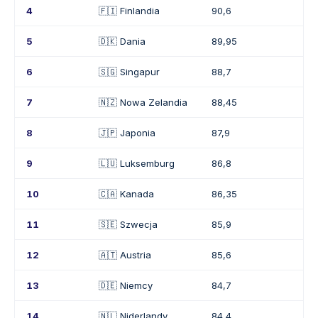
4
🇫🇮 Finlandia
90,6
5
🇩🇰 Dania
89,95
6
🇸🇬 Singapur
88,7
7
🇳🇿 Nowa Zelandia
88,45
8
🇯🇵 Japonia
87,9
9
🇱🇺 Luksemburg
86,8
10
🇨🇦 Kanada
86,35
11
🇸🇪 Szwecja
85,9
12
🇦🇹 Austria
85,6
13
🇩🇪 Niemcy
84,7
14
🇳🇱 Niderlandy
84,4