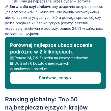
🇫🇷 Francja) napędzane przez cyber + zdrowie
🔎
Serwis dla czytelników
: aby uzupełnić bezpieczeństwo
„na poziomie kraju”, HelloSafe udostępnia porównywarkę
ubezpieczeń turystycznych, która pomaga sprawdzić, czy
polisa obejmuje kluczowe ryzyka (koszty leczenia,
repatriację, anulowanie podróży, pomoc 24/7) w zależności
od kierunku wyjazdu.
Porównaj najlepsze ubezpieczenia
podróżne w 2 kliknięciach.
🆘 Pomoc 24/7
💳 Zaliczka na koszty medyczne
🏥 Do 2 mln € kosztów medycznych
❌ Anulowanie premium
Porównaj ceny
Ranking globalny: Top 50
najbezpieczniejszych krajów