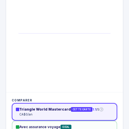
COMPARER
Triangle World Mastercard
1.1
/5
?
CETTE CARTE
CA$0/an
Avec assurance voyage
IDÉAL