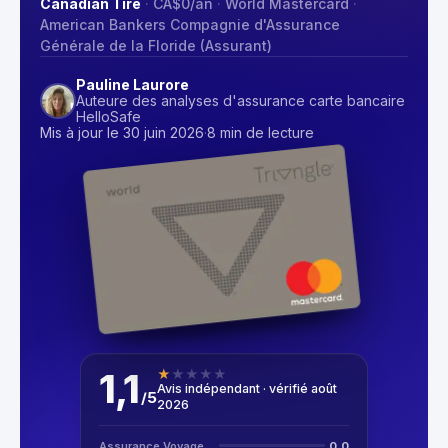
Canadian Tire
·
CA$0
/an
·
World Mastercard
·
American Bankers Compagnie d'Assurance
Générale de la Floride (Assurant)
Pauline Laurore
Auteure des analyses d'assurance carte bancaire
HelloSafe
Mis à jour le 30 juin 2026
·
8 min de lecture
1,1
★
★
★
★
★
Avis indépendant · vérifié août
/
5
2026
Assurance Voyage
0,0