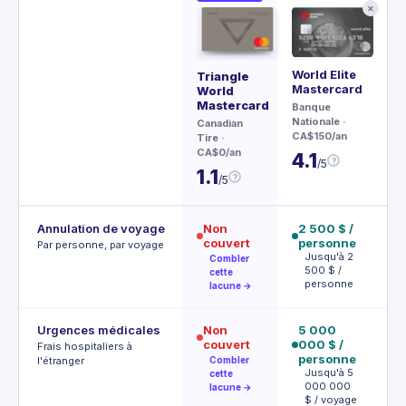
✕
World Elite
Aé
Triangle
Mastercard
Vi
World
Inf
Mastercard
Banque
Nationale
·
CI
Canadian
CA$150/an
CA$
Tire
·
CA$0/an
4.1
4.
?
/5
1.1
?
/5
Annulation de voyage
Non
2 500 $ /
1 
couvert
personne
p
Par personne, par voyage
Jusqu'à 2
2
Combler
500 $ /
c
cette
personne
lacune →
Urgences médicales
Non
5 000
5
couvert
000 $ /
0
Frais hospitaliers à
personne
1
l'étranger
Combler
j
Jusqu'à 5
cette
a
000 000
lacune →
$ / voyage