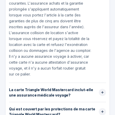
courantes. L'assurance achats et la garantie
prolongée s'appliquent automatiquement
lorsque vous portez l'article à la carte (les
garanties de plus de cinq ans doivent être
inscrites auprès de l'assureur dans l'année).
L'assurance collision de location s'active
lorsque vous réservez et payez la totalité de la
location avec la carte et refusez l'exonération
collision ou dommages de l'agence au comptoir.
Il n'y a aucune assurance voyage à activer, car
cette carte n'a aucune attestation d'assurance
voyage, et il n'y a aucun forfait routier gratuit
sur ce palier.
La carte Triangle World Mastercard inclut-elle
une assurance médicale voyage?
Non. La Triangle World Mastercard ne comporte
Qui est couvert par les protections de ma carte
aucune assurance médicale voyage d'urgence,
Triangle World Mastercard?