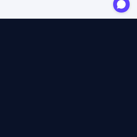
Expert agréé
12 ans d'expertise
4,6/5 Trustpilot
+2M voyageurs satisfaits
100% indépendant
40+ assureurs comparés
12 ans d'expertise
à lire les CGV, plafonds et exclusions