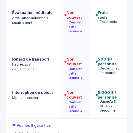
Évacuation médicale
Non
Frais
In
couvert
réels
da
Ambulance aérienne +
Frais réels
M
rapatriement
Combler
m
cette
I
lacune →
d
m
d
Retard de transport
Non
500 $ /
4 
couvert
personne
$
Heures avant
Déclencheur
D
déclenchement
Combler
: 4 heures
à
cette
lacune →
Interruption de séjour
Non
5 000 $ /
2 
couvert
personne
p
Montant couvert
Jusqu'à 5
2
Combler
000 $ /
c
cette
personne
lacune →
▼ Voir les 8 garanties