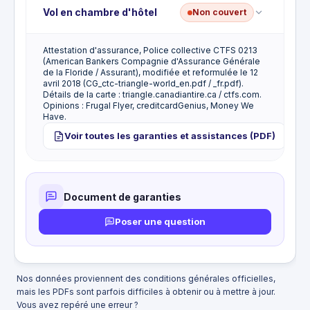
cette carte. Tout coût de remplacement est à la
Aucune assurance accident de voyage ni DMA de
Vol en chambre d'hôtel
Non couvert
charge du titulaire.
transporteur public. Il n'y a aucune indemnité de
décès ou mutilation par accident en voyage à bord
d'un avion, d'un train ou d'un autobus. Cette carte
Attestation d'assurance, Police collective CTFS 0213
Aucune assurance vol à l'hôtel. Les biens volés
(American Bankers Compagnie d'Assurance Générale
ne comporte aucune attestation d'assurance
dans votre chambre d'hôtel en voyage ne sont pas
de la Floride / Assurant), modifiée et reformulée le 12
voyage.
couverts. Cette indemnité n'est pas incluse avec
avril 2018 (CG_ctc-triangle-world_en.pdf / _fr.pdf).
cette carte.
Détails de la carte : triangle.canadiantire.ca / ctfs.com.
Opinions : Frugal Flyer, creditcardGenius, Money We
Have.
Voir toutes les garanties et assistances (PDF)
Document de garanties
Poser une question
Nos données proviennent des conditions générales officielles,
mais les PDFs sont parfois difficiles à obtenir ou à mettre à jour.
Vous avez repéré une erreur ?