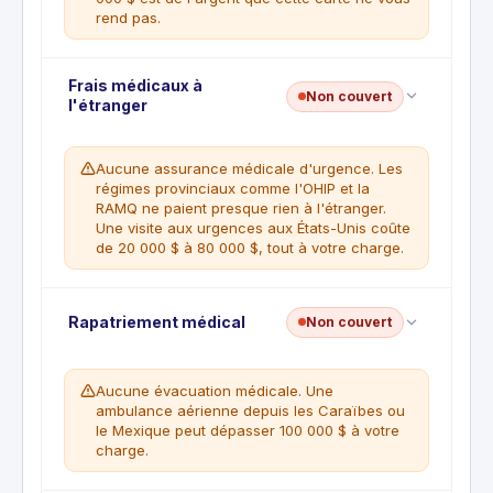
rend pas.
Frais médicaux à
Aucune assurance annulation de voyage. Cette
Non couvert
l'étranger
carte ne comporte aucune attestation d'assurance
voyage, seulement la protection des achats et la
location. Les vols, forfaits ou hôtels prépayés
Aucune assurance médicale d'urgence. Les
perdus en cas d'annulation sont entièrement à
régimes provinciaux comme l'OHIP et la
votre charge.
RAMQ ne paient presque rien à l'étranger.
Une visite aux urgences aux États-Unis coûte
de 20 000 $ à 80 000 $, tout à votre charge.
Aucune assurance médicale d'urgence.
Rapatriement médical
Non couvert
L'attestation Triangle World ne couvre que les
achats et la location de voiture, pas les soins
médicaux en voyage. Les frais d'hôpital et de
Aucune évacuation médicale. Une
médecin hors de votre province sont à la charge
ambulance aérienne depuis les Caraïbes ou
du titulaire.
le Mexique peut dépasser 100 000 $ à votre
charge.