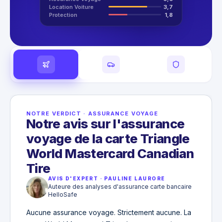
Location Voiture
3,7
Protection
1,8
NOTRE VERDICT
·
ASSURANCE VOYAGE
Notre avis sur l'assurance
voyage de la carte Triangle
World Mastercard Canadian
Tire
AVIS D'EXPERT
·
PAULINE LAURORE
Auteure des analyses d'assurance carte bancaire
HelloSafe
Aucune assurance voyage. Strictement aucune. La