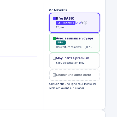
COMPARER
BforBASIC
0.0
/5
?
CETTE CARTE
€0/an
Avec assurance voyage
IDÉAL
Couverture complète · 5,0 / 5
Moy. cartes premium
€150 de cotisation moy.
Choisir une autre carte
Cliquez sur une ligne pour mettre ses
scores en avant sur le radar.