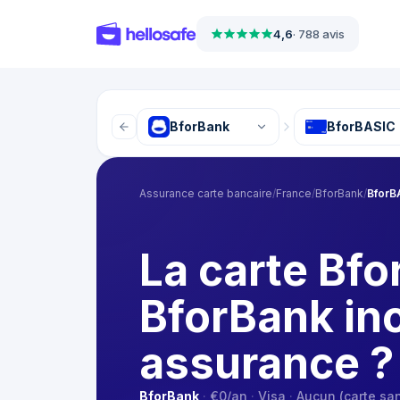
4,6
·
788 avis
BforBank
BforBASIC
Assurance carte bancaire
/
France
/
BforBank
/
BforB
La carte Bf
BforBank inc
assurance ?
BforBank
·
€0
/an
·
Visa
·
Aucun (carte san