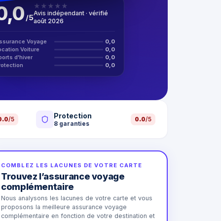
0,0
★
★
★
★
★
Avis indépendant · vérifié
/
5
août 2026
ssurance Voyage
0,0
ocation Voiture
0,0
ports d'hiver
0,0
rotection
0,0
Protection
0.0
/5
0.0
/5
8
garanties
COMBLEZ LES LACUNES DE VOTRE CARTE
Trouvez l’assurance voyage
complémentaire
Nous analysons les lacunes de votre carte et vous
proposons la meilleure assurance voyage
complémentaire en fonction de votre destination et