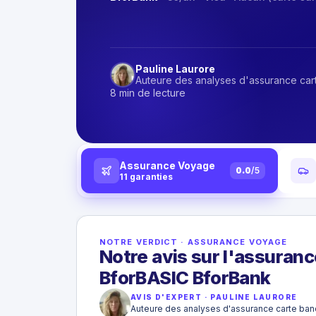
Pauline Laurore
Auteure des analyses d'assurance car
8 min de lecture
Assurance Voyage
0.0
/5
11
garanties
NOTRE VERDICT
·
ASSURANCE VOYAGE
Notre avis sur l'assuranc
BforBASIC BforBank
AVIS D'EXPERT
·
PAULINE LAURORE
Auteure des analyses d'assurance carte ban