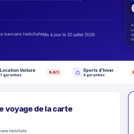
A
L
te bancaire HelloSafe
Mis à jour le 20 juillet 2026
·
S
P
Location Voiture
Sports d'hiver
0.0
/5
7
garanties
4
garanties
e voyage de la carte
caire HelloSafe