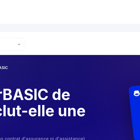
ASIC
orBASIC de
lut-elle une
s contrat d'assurance ni d'assistance)