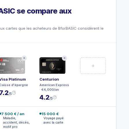
ASIC se compare aux
x cartes que les acheteurs de BforBASIC considèrent le
✕
✕
+
Visa Platinum
Centurion
Caisse d'épargne
American Express
· €4,000/an
7.2
?
/5
4.2
?
/5
7 500 € / an
15 000 €
Maladie,
Voyage payé
accident, décès,
avec la carte
motif pro