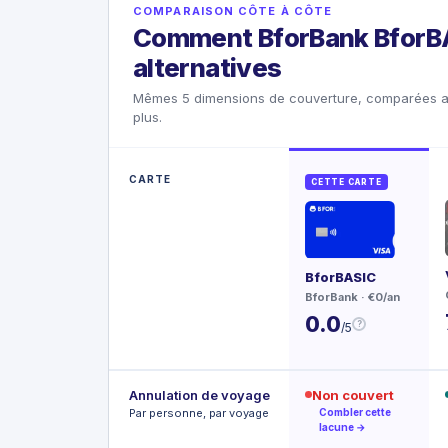
COMPARAISON CÔTE À CÔTE
Comment BforBank BforB
alternatives
Mêmes 5 dimensions de couverture, comparées au
plus.
CARTE
CETTE CARTE
BforBASIC
BforBank
· €0/an
0.0
?
/5
Annulation de voyage
Non couvert
Par personne, par voyage
Combler cette
lacune →