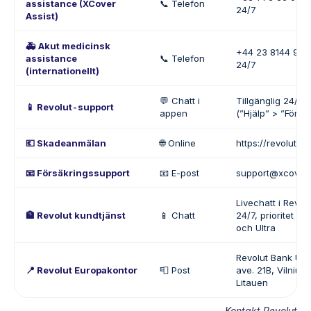
assistance (XCover
📞 Telefon
24/7
Assist)
🚑 Akut medicinsk
+44 23 8144 9963 
assistance
📞 Telefon
24/7
(internationellt)
💬 Chatt i
Tillgänglig 24/7 
📱 Revolut-support
appen
(”Hjälp” > ”Försä
💶 Skadeanmälan
🌐 Online
https://revolut.x
📧 Försäkringssupport
📧 E-post
support@xcover
Livechatt i Revol
🏦 Revolut kundtjänst
📱 Chatt
24/7, prioritet f
och Ultra
Revolut Bank UAB
📍 Revolut Europakontor
📮 Post
ave. 21B, Vilnius
Litauen
Kontakt Revolut