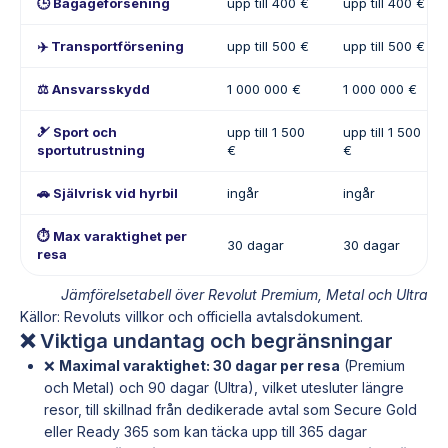
🕒 Bagageförsening
upp till 400 €
upp till 400 €
✈️ Transportförsening
upp till 500 €
upp till 500 €
⚖️ Ansvarsskydd
1 000 000 €
1 000 000 €
🎿 Sport och
upp till 1 500
upp till 1 500
sportutrustning
€
€
🚗 Självrisk vid hyrbil
ingår
ingår
⏱️ Max varaktighet per
30 dagar
30 dagar
resa
Jämförelsetabell över Revolut Premium, Metal och Ultra
Källor: Revoluts villkor och officiella avtalsdokument.
❌ Viktiga undantag och begränsningar
❌
Maximal varaktighet: 30 dagar per resa
(Premium
och Metal) och 90 dagar (Ultra), vilket utesluter längre
resor, till skillnad från dedikerade avtal som Secure Gold
eller Ready 365 som kan täcka upp till 365 dagar