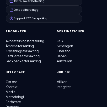
100% säker betalning
Omedelbart intyg
Support 7/7 flerspråkig
PRODUKTER
DESTINATIONER
Avbeställningsförsäkring
USA
Årsreseförsäkring
Schengen
Kryssningsförsäkring
Thailand
Familjereseförsäkring
Japan
Backpackerförsäkring
Australien
HELLOSAFE
JURIDIK
Om oss
Villkor
Kontakt
Integritet
Media
Metodologi
Författare
Partners