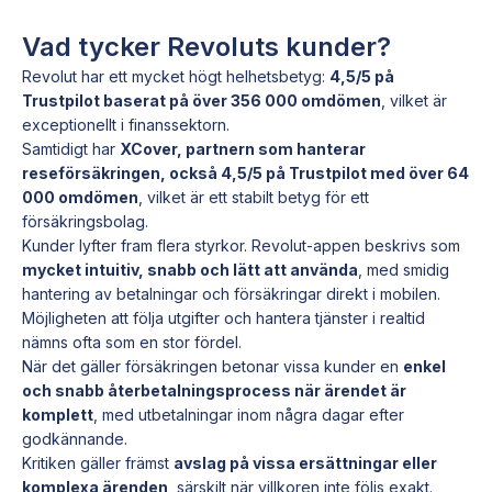
Vad tycker Revoluts kunder?
Revolut har ett mycket högt helhetsbetyg:
4,5/5 på
Trustpilot baserat på över 356 000 omdömen
, vilket är
exceptionellt i finanssektorn.
Samtidigt har
XCover, partnern som hanterar
reseförsäkringen, också 4,5/5 på Trustpilot med över 64
000 omdömen
, vilket är ett stabilt betyg för ett
försäkringsbolag.
Kunder lyfter fram flera styrkor. Revolut-appen beskrivs som
mycket intuitiv, snabb och lätt att använda
, med smidig
hantering av betalningar och försäkringar direkt i mobilen.
Möjligheten att följa utgifter och hantera tjänster i realtid
nämns ofta som en stor fördel.
När det gäller försäkringen betonar vissa kunder en
enkel
och snabb återbetalningsprocess när ärendet är
komplett
, med utbetalningar inom några dagar efter
godkännande.
Kritiken gäller främst
avslag på vissa ersättningar eller
komplexa ärenden
, särskilt när villkoren inte följs exakt.