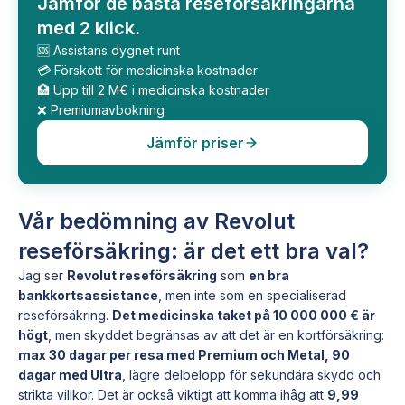
Jämför de bästa reseförsäkringarna
med 2 klick.
🆘 Assistans dygnet runt
💳 Förskott för medicinska kostnader
🏥 Upp till 2 M€ i medicinska kostnader
❌ Premiumavbokning
Jämför priser
Vår bedömning av Revolut
reseförsäkring: är det ett bra val?
Jag ser
Revolut reseförsäkring
som
en bra
bankkortsassistance
, men inte som en specialiserad
reseförsäkring.
Det medicinska taket på 10 000 000 € är
högt
, men skyddet begränsas av att det är en kortförsäkring:
max 30 dagar per resa med Premium och Metal, 90
dagar med Ultra
, lägre delbelopp för sekundära skydd och
strikta villkor. Det är också viktigt att komma ihåg att
9,99