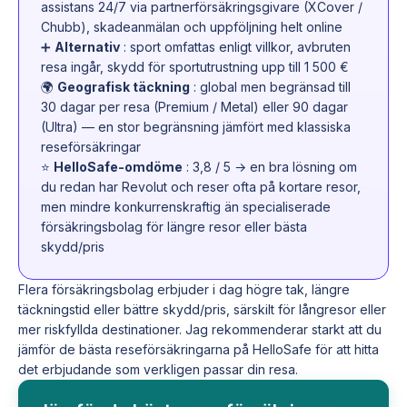
assistans 24/7 via partnerförsäkringsgivare (XCover /
Chubb), skadeanmälan och uppföljning helt online
➕
Alternativ
: sport omfattas enligt villkor, avbruten
resa ingår, skydd för sportutrustning upp till 1 500 €
🌍
Geografisk täckning
: global men begränsad till
30 dagar per resa (Premium / Metal) eller 90 dagar
(Ultra) — en stor begränsning jämfört med klassiska
reseförsäkringar
⭐
HelloSafe-omdöme
: 3,8 / 5 → en bra lösning om
du redan har Revolut och reser ofta på kortare resor,
men mindre konkurrenskraftig än specialiserade
försäkringsbolag för längre resor eller bästa
skydd/pris
Flera försäkringsbolag erbjuder i dag högre tak, längre
täckningstid eller bättre skydd/pris, särskilt för långresor eller
mer riskfyllda destinationer. Jag rekommenderar starkt att du
jämför de bästa reseförsäkringarna på HelloSafe för att hitta
det erbjudande som verkligen passar din resa.