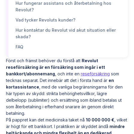
Hur fungerar assistans och återbetalning hos
Revolut?
Vad tycker Revoluts kunder?
Hur kontaktar du Revolut vid akut situation eller
skada?
FAQ
Först och främst behöver du förstå att
Revolut
reseförsäkring är en försäkring som ingår i ett
bankkort/abonnemang
, och inte en
reseförsäkring
som
tecknas separat. Det innebär att det i första hand är
en
kortassistance
, med de vanliga begränsningarna för den
här typen av skydd: strikta behörighetsvillkor, lägre
delbelopp (sublimiter) och ersättning som ibland betalas ut
som återbetalning i efterhand snarare än genom direkt
betalning.
På pappret kan det medicinska taket nå
10 000 000 €
, vilket
är högt för ett bankkort. I praktiken är skyddet ändå
mindre
heltäckande och mindre flexibelt än en dedikerad