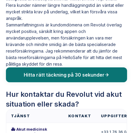
Flera kunder nämner längre handläggningstid än väntat eller
mycket strikta krav på underlag, vilket kan försvåra vissa
anspråk.
Sammanfattningsvis är kundomdömena om Revolut överlag
mycket positiva, särskilt kring appen och
användarupplevelsen, men försäkringen kan vara mer
krävande och mindre smidig än de bästa specialiserade
reseförsäkringarna. Jag rekommenderar att du jämför de
bästa reseförsäkringarna på HelloSafe för att hitta det mest
pålitliga skyddet för din resa.
Hitta rätt täckning på 30 sekunder
Hur kontaktar du Revolut vid akut
situation eller skada?
TJÄNST
KONTAKT
UPPGIFTER
🚑 Akut medicinsk
+33 1 76 36 04 99