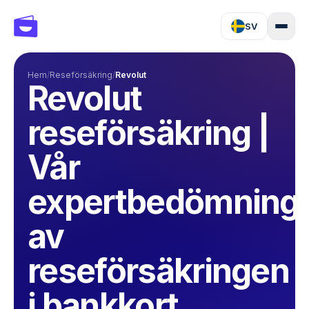
SV
Hem
/
Reseförsäkring
/
Revolut
Revolut
reseförsäkring |
Vår
expertbedömning
av
reseförsäkringen
i bankkort