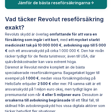
Jämför de bästa reseförsäkringarna
Vad täcker Revolut reseförsäkring
exakt?
Revoluts skydd är överlag
omfattande för att vara en
försäkring som ingår i ett kort
, med
ett mycket starkt
medicinskt tak på 10 000 000 €
,
avbokning upp till 5 000
€
och ett ansvarsskydd på cirka 1 000 000 €. Den här nivån
räcker tydligt för de flesta turistresor, även till USA, där
sjukvårdskostnader kan vara extremt höga.
Däremot är Revolut mindre komplett än de bästa
specialiserade reseförsäkringarna. Bagagetaket ligger till
exempel på
1 000 €
, medan vissa försäkringsbolag på
HelloSafe erbjuder
2 500 €
eller mer. På samma sätt är ett
ansvarsskydd på 1 miljon euro okej, men tydligt lägre än
premiumavtal som når
4 eller 5 miljoner euro
. Dessutom är
orsakerna till avbokning begränsade
till ett fåtal fall, till
skillnad från avbokningsskydd hos vissa digitala aktörer som
täcker betydligt fler situationer.