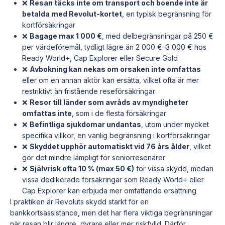
❌
Resan täcks inte om transport och boende inte är
betalda med Revolut-kortet
, en typisk begränsning för
kortförsäkringar
❌
Bagage max 1 000 €
, med delbegränsningar på 250 €
per värdeföremål, tydligt lägre än 2 000 €–3 000 € hos
Ready World+, Cap Explorer eller Secure Gold
❌
Avbokning kan nekas om orsaken inte omfattas
eller om en annan aktör kan ersätta, vilket ofta är mer
restriktivt än fristående reseförsäkringar
❌
Resor till länder som avråds av myndigheter
omfattas inte
, som i de flesta försäkringar
❌
Befintliga sjukdomar undantas
, utom under mycket
specifika villkor, en vanlig begränsning i kortförsäkringar
❌
Skyddet upphör automatiskt vid 76 års ålder
, vilket
gör det mindre lämpligt för seniorresenärer
❌
Självrisk ofta 10 % (max 50 €)
för vissa skydd, medan
vissa dedikerade försäkringar som Ready World+ eller
Cap Explorer kan erbjuda mer omfattande ersättning
I praktiken är Revoluts skydd starkt för en
bankkortsassistance, men det har flera viktiga begränsningar
när resan blir längre, dyrare eller mer riskfylld. Därför