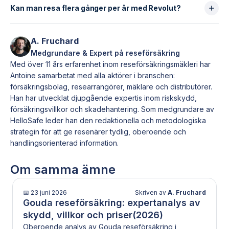
Tiden beror på skadans komplexitet och hur
bagage: max 1 000 €
Kan man resa flera gånger per år med Revolut?
Men den blir ofta otillräcklig för:
komplett dokumentationen är.
försening: max 500 €
resor längre än 30–90 dagar
Ja. Du kan göra hur många resor du vill, så länge
avbokning: max 5 000 €
jordenruntresor
varje resa håller sig inom maxgränsen (30 eller 90
A. Fruchard
Dessa nivåer är okej, men lägre än hos de bästa
längre vistelser
dagar beroende på plan) och ditt abonnemang är
Medgrundare & Expert på reseförsäkring
reseförsäkringarna som kan ge 3 000 € eller mer för
resenärer som vill ha ett fullständigt
aktivt.
Med över 11 års erfarenhet inom reseförsäkringsmäkleri har
bagage.
premiumskydd
Antoine samarbetat med alla aktörer i branschen:
I de fallen är en specialiserad reseförsäkring på
försäkringsbolag, researrangörer, mäklare och distributörer.
HelloSafe oftast mer lämplig.
Han har utvecklat djupgående expertis inom riskskydd,
försäkringsvillkor och skadehantering. Som medgrundare av
HelloSafe leder han den redaktionella och metodologiska
strategin för att ge resenärer tydlig, oberoende och
handlingsorienterad information.
Om samma ämne
📅
23 juni 2026
Skriven av
A. Fruchard
Gouda reseförsäkring: expertanalys av
skydd, villkor och priser(2026)
Oberoende analys av Gouda reseförsäkring i