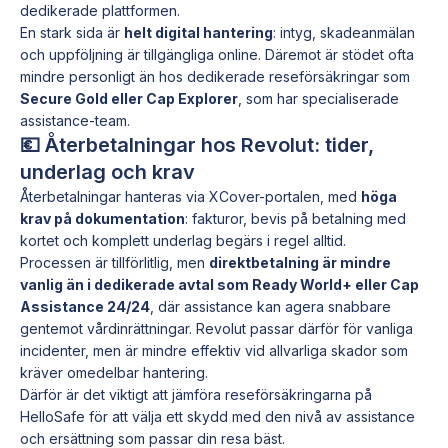
dedikerade plattformen.
En stark sida är
helt digital hantering
: intyg, skadeanmälan
och uppföljning är tillgängliga online. Däremot är stödet ofta
mindre personligt än hos dedikerade reseförsäkringar som
Secure Gold eller Cap Explorer
, som har specialiserade
assistance-team.
💶 Återbetalningar hos Revolut: tider,
underlag och krav
Återbetalningar hanteras via XCover-portalen, med
höga
krav på dokumentation
: fakturor, bevis på betalning med
kortet och komplett underlag begärs i regel alltid.
Processen är tillförlitlig, men
direktbetalning är mindre
vanlig än i dedikerade avtal som Ready World+ eller Cap
Assistance 24/24
, där assistance kan agera snabbare
gentemot vårdinrättningar. Revolut passar därför för vanliga
incidenter, men är mindre effektiv vid allvarliga skador som
kräver omedelbar hantering.
Därför är det viktigt att jämföra reseförsäkringarna på
HelloSafe för att välja ett skydd med den nivå av assistance
och ersättning som passar din resa bäst.