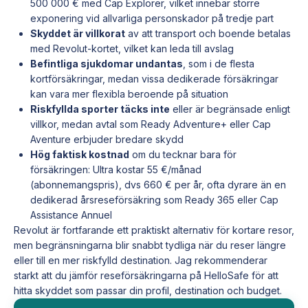
500 000 € med Cap Explorer, vilket innebär större
exponering vid allvarliga personskador på tredje part
Skyddet är villkorat
av att transport och boende betalas
med Revolut-kortet, vilket kan leda till avslag
Befintliga sjukdomar
undantas
, som i de flesta
kortförsäkringar, medan vissa dedikerade försäkringar
kan vara mer flexibla beroende på situation
Riskfyllda sporter täcks inte
eller är begränsade enligt
villkor, medan avtal som Ready Adventure+ eller Cap
Aventure erbjuder bredare skydd
Hög faktisk kostnad
om du tecknar bara för
försäkringen: Ultra kostar 55 €/månad
(abonnemangspris), dvs 660 € per år, ofta dyrare än en
dedikerad årsreseförsäkring som Ready 365 eller Cap
Assistance Annuel
Revolut är fortfarande ett praktiskt alternativ för kortare resor,
men begränsningarna blir snabbt tydliga när du reser längre
eller till en mer riskfylld destination. Jag rekommenderar
starkt att du jämför reseförsäkringarna på HelloSafe för att
hitta skyddet som passar din profil, destination och budget.