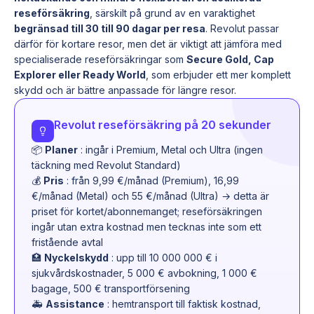
reseförsäkring
, särskilt på grund av en varaktighet
begränsad till 30 till 90 dagar per resa
. Revolut passar
därför för kortare resor, men det är viktigt att jämföra med
specialiserade reseförsäkringar som
Secure Gold, Cap
Explorer eller Ready World
, som erbjuder ett mer komplett
skydd och är bättre anpassade för längre resor.
Revolut reseförsäkring på 20 sekunder
📦
Planer
: ingår i Premium, Metal och Ultra (ingen
täckning med Revolut Standard)
💰
Pris
: från 9,99 €/månad (Premium), 16,99
€/månad (Metal) och 55 €/månad (Ultra) → detta är
priset för kortet/abonnemanget; reseförsäkringen
ingår utan extra kostnad men tecknas inte som ett
fristående avtal
🏥
Nyckelskydd
: upp till 10 000 000 € i
sjukvårdskostnader, 5 000 € avbokning, 1 000 €
bagage, 500 € transportförsening
🚑
Assistance
: hemtransport till faktisk kostnad,