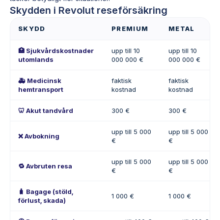
Skydden i Revolut reseförsäkring
SKYDD
PREMIUM
METAL
🏥 Sjukvårdskostnader
upp till 10
upp till 10
utomlands
000 000 €
000 000 €
🚑 Medicinsk
faktisk
faktisk
hemtransport
kostnad
kostnad
🦷 Akut tandvård
300 €
300 €
upp till 5 000
upp till 5 000
❌ Avbokning
€
€
upp till 5 000
upp till 5 000
🔁 Avbruten resa
€
€
🧳 Bagage (stöld,
1 000 €
1 000 €
förlust, skada)