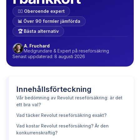
🕵️‍♂️ Oberoende expert
📊 Över 90 formler jämförda
🏆 Bästa alternativ
A. Fruchard
Medgrundare & Expert på reseförsäkring
Senast uppdaterad: 8 augusti 2026
Innehållsförteckning
Vår bedömning av Revolut reseförsäkring: är det
ett bra val?
Vad täcker Revolut reseförsäkring exakt?
Vad kostar Revolut reseförsäkring? Är den
konkurrenskraftig?