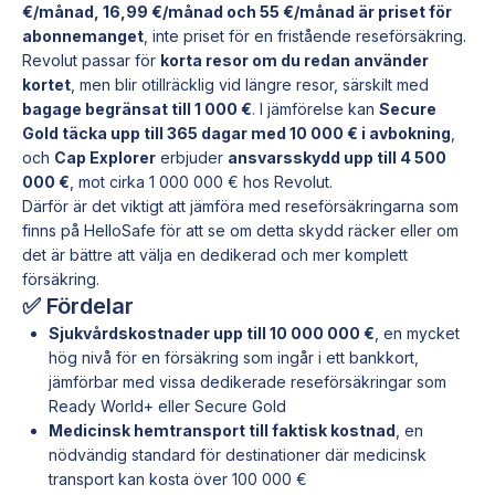
€/månad, 16,99 €/månad och 55 €/månad är priset för
abonnemanget
, inte priset för en fristående reseförsäkring.
Revolut passar för
korta resor om du redan använder
kortet
, men blir otillräcklig vid längre resor, särskilt med
bagage begränsat till 1 000 €
. I jämförelse kan
Secure
Gold täcka upp till 365 dagar med 10 000 € i avbokning
,
och
Cap Explorer
erbjuder
ansvarsskydd upp till 4 500
000 €
, mot cirka 1 000 000 € hos Revolut.
Därför är det viktigt att jämföra med reseförsäkringarna som
finns på HelloSafe för att se om detta skydd räcker eller om
det är bättre att välja en dedikerad och mer komplett
försäkring.
✅ Fördelar
Sjukvårdskostnader upp till 10 000 000 €
, en mycket
hög nivå för en försäkring som ingår i ett bankkort,
jämförbar med vissa dedikerade reseförsäkringar som
Ready World+ eller Secure Gold
Medicinsk hemtransport till faktisk kostnad
, en
nödvändig standard för destinationer där medicinsk
transport kan kosta över 100 000 €