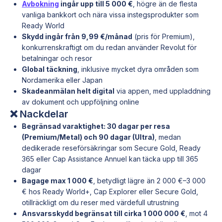
Avbokning
ingår upp till 5 000 €
, högre än de flesta
vanliga bankkort och nära vissa instegsprodukter som
Ready World
Skydd ingår från 9,99 €/månad
(pris för Premium),
konkurrenskraftigt om du redan använder Revolut för
betalningar och resor
Global täckning
, inklusive mycket dyra områden som
Nordamerika eller Japan
Skadeanmälan helt digital
via appen, med uppladdning
av dokument och uppföljning online
❌ Nackdelar
Begränsad varaktighet: 30 dagar per resa
(Premium/Metal) och 90 dagar (Ultra)
, medan
dedikerade reseförsäkringar som Secure Gold, Ready
365 eller Cap Assistance Annuel kan täcka upp till 365
dagar
Bagage max 1 000 €
, betydligt lägre än 2 000 €–3 000
€ hos Ready World+, Cap Explorer eller Secure Gold,
otillräckligt om du reser med värdefull utrustning
Ansvarsskydd begränsat till cirka 1 000 000 €
, mot 4