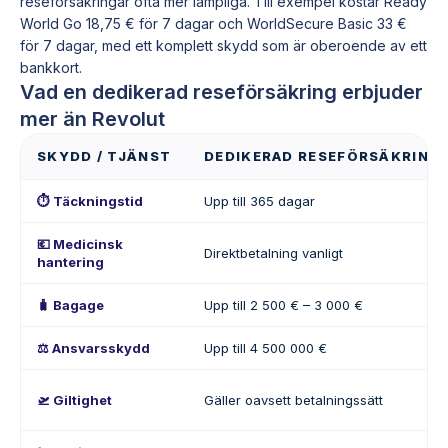
reseförsäkringar ofta mer lämpliga. Till exempel kostar Ready
World Go 18,75 € för 7 dagar och WorldSecure Basic 33 €
för 7 dagar, med ett komplett skydd som är oberoende av ett
bankkort.
Vad en dedikerad reseförsäkring erbjuder
mer än Revolut
SKYDD / TJÄNST
DEDIKERAD RESEFÖRSÄKRING (
⏱️ Täckningstid
Upp till 365 dagar
💶 Medicinsk
Direktbetalning vanligt
hantering
🧳 Bagage
Upp till 2 500 € – 3 000 €
⚖️ Ansvarsskydd
Upp till 4 500 000 €
🛫 Giltighet
Gäller oavsett betalningssätt