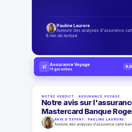
Pauline Laurore
Auteure des analyses d'assurance car
8 min de lecture
Assurance Voyage
0.
11
garanties
NOTRE VERDICT
·
ASSURANCE VOYAGE
Notre avis sur l'assuranc
Mastercard Banque Roge
AVIS D'EXPERT
·
PAULINE LAURORE
Auteure des analyses d'assurance carte ban