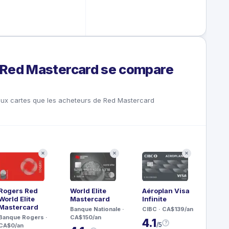
Red Mastercard se compare
ux cartes que les acheteurs de Red Mastercard
✕
✕
✕
Rogers Red
World Elite
Aéroplan Visa
World Elite
Mastercard
Infinite
Mastercard
Banque Nationale
·
CIBC
· CA$139/an
Banque Rogers
·
CA$150/an
4.1
?
/5
CA$0/an