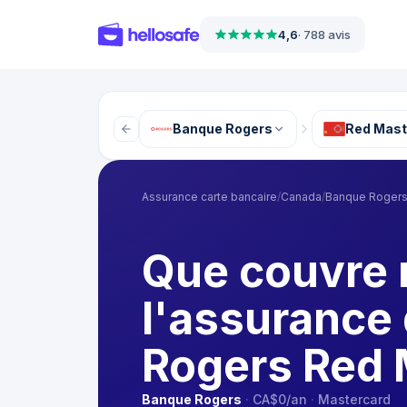
4,6
·
788 avis
Banque Rogers
Red Mast
Assurance carte bancaire
/
Canada
/
Banque Roger
Que couvre 
l'assurance
Rogers Red 
Banque Rogers
·
CA$0
/an
·
Mastercard