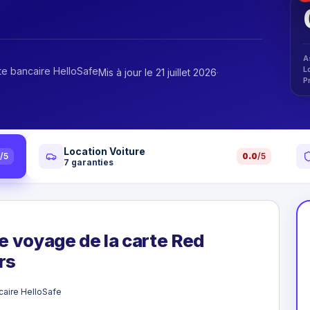
A
L
te bancaire HelloSafe
Mis à jour le 21 juillet 2026
·
P
Location Voiture
0
/5
0.0
/5
7
garanties
e voyage de la carte Red
rs
caire HelloSafe