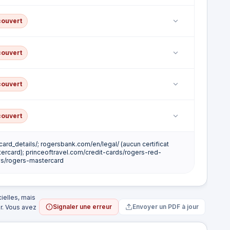
s ramener n'est incluse.
couvert
articles essentiels achetés pendant un retard de
couvert
lés.
couvert
par transporteur public ni de responsabilité civile
couvert
rd_details/; rogersbank.com/en/legal/ (aucun certificat
ôtel ou de motel.
ercard); princeoftravel.com/credit-cards/rogers-red-
ews/rogers-mastercard
ielles, mais
Signaler une erreur
Envoyer un PDF à jour
ur. Vous avez