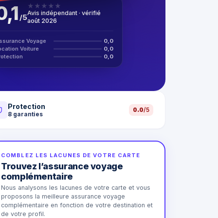
0,1
★
★
★
★
★
Avis indépendant · vérifié
/
5
août 2026
ssurance Voyage
0,0
ocation Voiture
0,0
rotection
0,0
Protection
0.0
/5
8
garanties
COMBLEZ LES LACUNES DE VOTRE CARTE
Trouvez l’assurance voyage
complémentaire
Nous analysons les lacunes de votre carte et vous
proposons la meilleure assurance voyage
complémentaire en fonction de votre destination et
de votre profil.