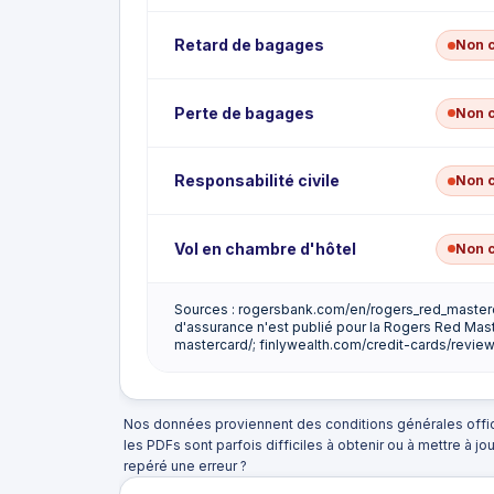
Aucune prestation de retour anticipé pour vou
Retard de bagages
Non 
Aucune couverture de retard de bagages; les 
Perte de bagages
Non 
bagages ne sont pas remboursés.
Aucune couverture des bagages perdus ou vo
Responsabilité civile
Non 
Aucune couverture d'accident de voyage (DMA) 
Vol en chambre d'hôtel
Non 
personnelle.
Sources : rogersbank.com/en/rogers_red_masterca
Aucune couverture en cas de cambriolage d'h
d'assurance n'est publié pour la Rogers Red Mast
mastercard/; finlywealth.com/credit-cards/revi
Nos données proviennent des conditions générales offic
les PDFs sont parfois difficiles à obtenir ou à mettre à jo
repéré une erreur ?