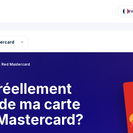
F
ercard
s
/
Red Mastercard
réellement
 de ma carte
Mastercard?