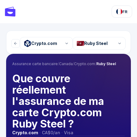
FR
Crypto.com
Ruby Steel
Assurance carte bancaire
/
Canada
/
Crypto.com
/
Ruby Steel
Que couvre
réellement
l'assurance de ma
carte Crypto.com
Ruby Steel ?
Crypto.com
·
CA$0
/an
·
Visa