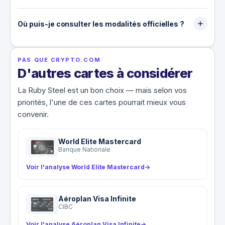
Les fonds chargés sur la carte ne sont pas
assurés par la SADC. La carte est émise par
Où puis-je consulter les modalités officielles ?
Digital Commerce Bank ; consultez la convention
La convention de titulaire de carte prépayée de
de titulaire Ruby Steel pour les modalités
Digital Commerce Bank pour Ruby Steel jointe à
actuelles sur les fonds, frais et limites.
PAS QUE CRYPTO.COM
cette page énonce les frais, limites et modalités
D'autres cartes à considérer
(elle est bilingue anglais/français). Il n'y a aucun
certificat d'assurance car la carte n'a aucun
La Ruby Steel est un bon choix — mais selon vos
programme d'assurance.
priorités, l'une de ces cartes pourrait mieux vous
convenir.
World Elite Mastercard
Banque Nationale
Voir l'analyse World Elite Mastercard
→
Aéroplan Visa Infinite
CIBC
Voir l'analyse Aéroplan Visa Infinite
→