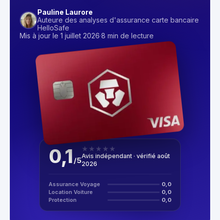
Pauline Laurore
Auteure des analyses d'assurance carte bancaire
HelloSafe
Mis à jour le 1 juillet 2026
·
8 min de lecture
0,1
★
★
★
★
★
Avis indépendant · vérifié août
/
5
2026
Assurance Voyage
0,0
Location Voiture
0,0
Protection
0,0