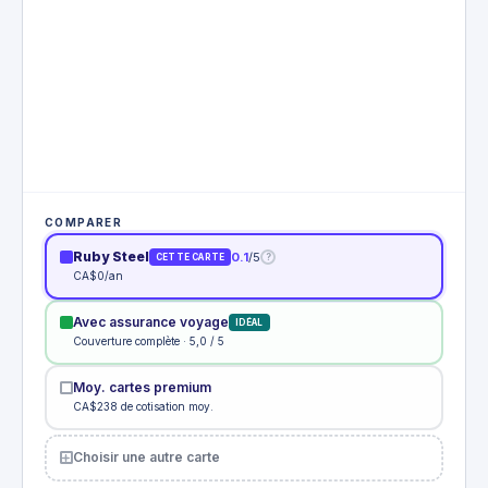
COMPARER
Ruby Steel
0.1
/5
?
CETTE CARTE
CA$0/an
Avec assurance voyage
IDÉAL
Couverture complète · 5,0 / 5
Moy. cartes premium
CA$238 de cotisation moy.
Choisir une autre carte