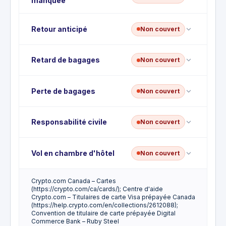
manquée
sont pas couverts par cette carte prépayée.
La correspondance manquée n'est pas couverte ;
Retour anticipé
Non couvert
aucune assurance voyage ne s'applique à cette
carte.
Le retour anticipé n'est pas couvert.
Retard de bagages
Non couvert
La couverture en cas de retard de bagages n'est
Perte de bagages
Non couvert
pas offerte par cette carte.
Les bagages perdus ou volés ne sont pas couverts
Responsabilité civile
Non couvert
; la carte n'a aucune assurance bagages.
Il n'y a aucune prestation d'assurance accident de
Vol en chambre d'hôtel
Non couvert
voyage (DMA transporteur public) ni couverture de
responsabilité civile sur cette carte.
Crypto.com Canada – Cartes
Le cambriolage à l'hôtel / vol en chambre n'est pas
(https://crypto.com/ca/cards/); Centre d'aide
couvert.
Crypto.com – Titulaires de carte Visa prépayée Canada
(https://help.crypto.com/en/collections/2612088);
Convention de titulaire de carte prépayée Digital
Commerce Bank – Ruby Steel