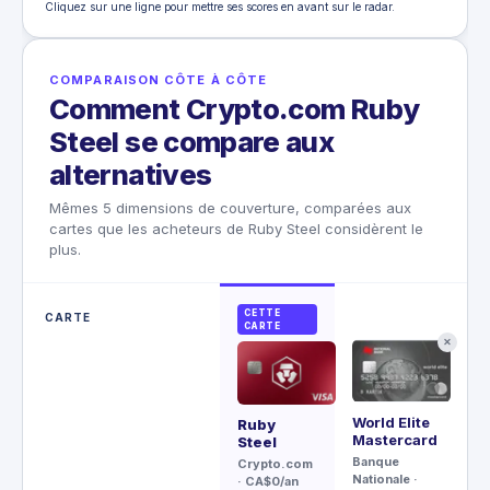
Cliquez sur une ligne pour mettre ses scores en avant sur le radar.
COMPARAISON CÔTE À CÔTE
Comment Crypto.com Ruby
Steel se compare aux
alternatives
Mêmes 5 dimensions de couverture, comparées aux
cartes que les acheteurs de Ruby Steel considèrent le
plus.
CETTE
CARTE
CARTE
✕
World Elite
Aé
Ruby
Mastercard
Vi
Steel
Inf
Banque
Crypto.com
Nationale
·
CI
· CA$0/an