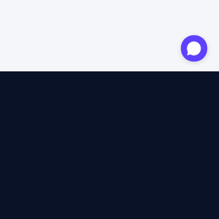
Expert agréé
12 ans d'expertise
4,6/5 Trustpilot
+2M voyageurs satisfaits
100% indépendant
40+ assureurs comparés