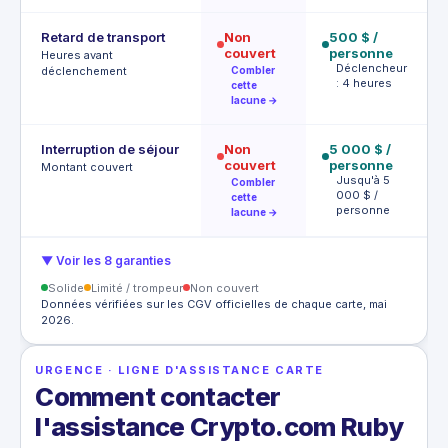
Retard de transport
Non
500 $ /
4 
couvert
personne
$
Heures avant
Déclencheur
D
déclenchement
Combler
: 4 heures
à
cette
lacune →
Interruption de séjour
Non
5 000 $ /
2 
couvert
personne
p
Montant couvert
Jusqu'à 5
2
Combler
000 $ /
c
cette
personne
lacune →
▼ Voir les 8 garanties
Solide
Limité / trompeur
Non couvert
Données vérifiées sur les CGV officielles de chaque carte, mai
2026.
URGENCE · LIGNE D'ASSISTANCE CARTE
Comment contacter
l'assistance Crypto.com Ruby