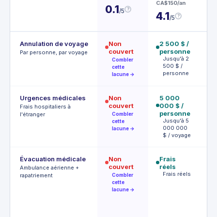
CA$150/an
CA$
0.1
?
/5
4.1
4.
?
/5
Annulation de voyage
Non
2 500 $ /
1 
couvert
personne
p
Par personne, par voyage
Jusqu'à 2
2
Combler
500 $ /
c
cette
personne
lacune →
Urgences médicales
Non
5 000
5
couvert
000 $ /
0
Frais hospitaliers à
personne
1
l'étranger
Combler
j
Jusqu'à 5
cette
a
000 000
lacune →
$ / voyage
Évacuation médicale
Non
Frais
In
couvert
réels
da
Ambulance aérienne +
Frais réels
M
rapatriement
Combler
m
cette
I
lacune →
d
m
d