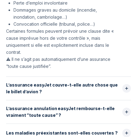
Perte d’emploi involontaire
Dommages graves au domicile (incendie,
inondation, cambriolage…)
Convocation officielle (tribunal, police…)
Certaines formules peuvent prévoir une clause dite «
cause imprévue hors de votre contrôle », mais
uniquement si elle est explicitement incluse dans le
contrat.
⚠️ Il ne s’agit pas automatiquement d’une assurance
“toute cause justifiée”.
L’assurance easyJet couvre-t-elle autre chose que
le billet d’avion ?
Oui, mais dans un cadre limité.
L’assurance annulation easyJet rembourse-t-elle
Elle peut couvrir :
vraiment “toute cause” ?
Le billet d’avion easyJet
Certains frais annexes prépayés liés au vol
Non.
(bagages, siège, embarquement prioritaire)
D’après les conditions contractuelles, la garantie
Les maladies préexistantes sont-elles couvertes ?
Certains frais d’hébergement ou de voyage selon