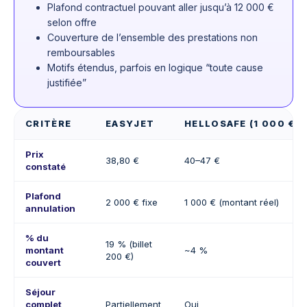
Plafond contractuel pouvant aller jusqu’à 12 000 €
selon offre
Couverture de l’ensemble des prestations non
remboursables
Motifs étendus, parfois en logique “toute cause
justifiée”
CRITÈRE
EASYJET
HELLOSAFE (1 000 € 
Prix
38,80 €
40–47 €
constaté
Plafond
2 000 € fixe
1 000 € (montant réel)
annulation
% du
19 % (billet
montant
~4 %
200 €)
couvert
Séjour
complet
Partiellement
Oui