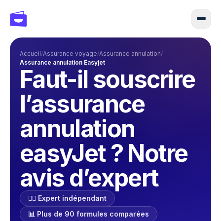
Accueil
/
Assurance voyage
/
Assurance annulation
/
Assurance annulation Easyjet
Faut-il souscrire
l’assurance
annulation
easyJet ? Notre
avis d’expert
🕵️‍♂️ Expert indépendant
📊 Plus de 90 formules comparées