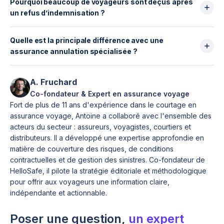
Pourquoi beaucoup de voyageurs sont déçus après
réservation.
réellement protégée.
des situations anticipables.
un refus d’indemnisation ?
Certaines conditions prévoient que la garantie
annulation doit être souscrite dans un délai précis
Parce que :
avant le départ (souvent plus de 2 jours).
Quelle est la principale différence avec une
Les motifs sont contractuellement encadrés.
Ce n’est donc pas une solution très flexible si vous
assurance annulation spécialisée ?
Les exclusions médicales sont strictes.
décidez de vous assurer après coup.
Les preuves demandées sont précises (certificat
C’est la logique de couverture.
médical détaillé, justificatifs officiels).
Chez easyJet :
A. Fruchard
Le plafond peut être inférieur au montant total du
Vous protégez le billet acheté.
Co-fondateur & Expert en assurance voyage
voyage.
Le plafond est fixe.
Fort de plus de 11 ans d'expérience dans le courtage en
Ce n’est pas une mauvaise assurance — mais elle est
Les motifs sont listés.
assurance voyage, Antoine a collaboré avec l'ensemble des
plus restrictive qu’on ne l’imagine au moment du
Avec une assurance spécialisée (comme celles
acteurs du secteur : assureurs, voyagistes, courtiers et
paiement.
distribuées via HelloSafe) :
distributeurs. Il a développé une expertise approfondie en
Vous déclarez le montant total du voyage.
matière de couverture des risques, de conditions
Le remboursement peut aller jusqu’à 100 % du
contractuelles et de gestion des sinistres. Co-fondateur de
HelloSafe, il pilote la stratégie éditoriale et méthodologique
montant déclaré.
pour offrir aux voyageurs une information claire,
Certaines formules fonctionnent en “toute cause
indépendante et actionnable.
justifiée”.
Les plafonds peuvent atteindre jusqu’à 12 000 € par
Poser une question,
un expert
personne.