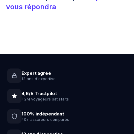
👉 On passe d’une protection limitée à une
vous répondra
protection budgétaire complète.
Expert agréé
12 ans d'expertise
4,6/5 Trustpilot
+2M voyageurs satisfaits
100% indépendant
40+ assureurs comparés