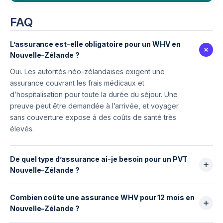
FAQ
L’assurance est-elle obligatoire pour un WHV en
Nouvelle-Zélande ?
Oui. Les autorités néo-zélandaises exigent une
assurance couvrant les frais médicaux et
d’hospitalisation pour toute la durée du séjour. Une
preuve peut être demandée à l’arrivée, et voyager
sans couverture expose à des coûts de santé très
élevés.
De quel type d’assurance ai-je besoin pour un PVT
Nouvelle-Zélande ?
Il faut une assurance longue durée incluant frais
Combien coûte une assurance WHV pour 12 mois en
médicaux, hospitalisation, assistance 24/7,
Nouvelle-Zélande ?
rapatriement et responsabilité civile. Elle doit être
valable pendant toute la durée du WHV et adaptée