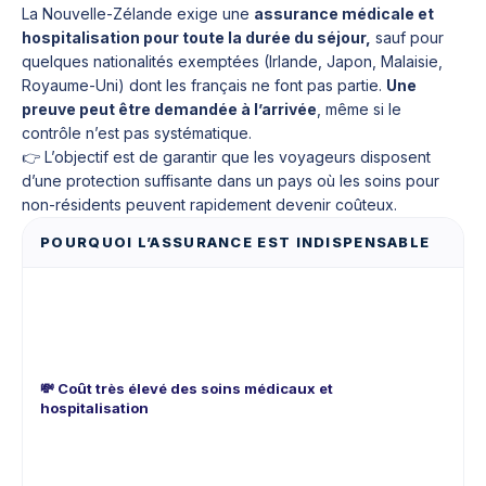
La Nouvelle-Zélande exige une
assurance médicale et
hospitalisation pour toute la durée du séjour,
sauf pour
quelques nationalités exemptées (Irlande, Japon, Malaisie,
Royaume-Uni) dont les français ne font pas partie.
Une
preuve peut être demandée à l’arrivée
, même si le
contrôle n’est pas systématique.
👉 L’objectif est de garantir que les voyageurs disposent
d’une protection suffisante dans un pays où les soins pour
non-résidents peuvent rapidement devenir coûteux.
POURQUOI L’ASSURANCE EST INDISPENSABLE
C
Un
att
un
d’h
pl
💸 Coût très élevé des soins médicaux et
mil
hospitalisation
gra
sou
ap
fa