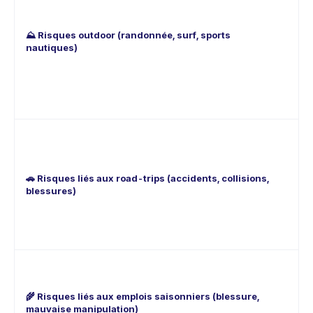
ac
ent
imm
⛰️
Risques outdoor
(randonnée, surf, sports
tr
nautiques)
ex
év
zo
en
€.
Le
pa
pa
fra
🚗
Risques liés aux road-trips
(accidents, collisions,
ac
blessures)
né
hos
en
éle
Tra
co
brû
🌾 Risques liés aux emplois saisonniers
(blessure,
te
mauvaise manipulation)