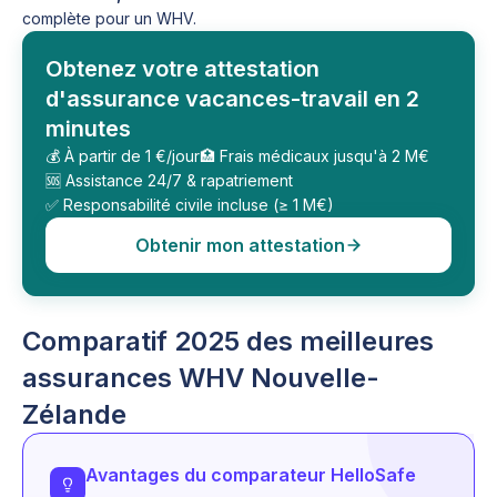
complète pour un WHV.
Obtenez votre attestation
d'assurance vacances-travail en 2
minutes
💰 À partir de 1 €/jour
🏥 Frais médicaux jusqu'à 2 M€
🆘 Assistance 24/7 & rapatriement
✅ Responsabilité civile incluse (≥ 1 M€)
Obtenir mon attestation
Comparatif 2025 des meilleures
assurances WHV Nouvelle-
Zélande
Avantages du comparateur HelloSafe