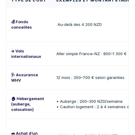
TYPE DE COÛT
EXEMPLES ET MONTANTS INDICA
💰 Fonds
Au-delà des 4 200 NZD
conseillés
✈️ Vols
Aller simple France–NZ : 800–1 300 €
internationaux
🩺
Assurance
12 mois : 350–700 € selon garanties
WHV
🏠
Hébergement
• Auberge : 200–300 NZD/semaine
(auberge,
• Caution logement : 2 à 4 semaines de l
colocation)
🚗
Achat d’un