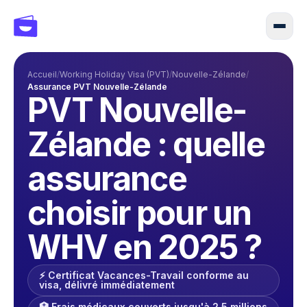
Accueil
/
Working Holiday Visa (PVT)
/
Nouvelle-Zélande
/
Assurance PVT Nouvelle-Zélande
PVT Nouvelle-
Zélande : quelle
assurance
choisir pour un
WHV en 2025 ?
⚡️ Certificat Vacances-Travail conforme au
visa, délivré immédiatement
🏥 Frais médicaux couverts jusqu'à 2,5 millions