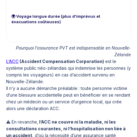
Un
mé
zon
🌍
Voyage longue durée
(plus d'imprévus et
pe
évacuations coûteuses)
10 
di
dé
Pourquoi l'assurance PVT est indispensable en Nouvelle-
Zélande
L’ACC
(Accident Compensation Corporation)
est le
système public néo-zélandais qui indemnise les personnes (y
compris les voyageurs) en cas d’accident survenu en
Nouvelle-Zélande.
Il n’y a aucune démarche préalable : toute personne victime
d’une blessure accidentelle peut en bénéficier en se rendant
chez un médecin ou un service d’urgence local, qui crée
alors une déclaration ACC.
⚠️ En revanche,
l’ACC ne couvre ni la maladie, ni les
consultations courantes, ni l’hospitalisation non liée à
un accident,
d’où la nécessité d’une assurance santé