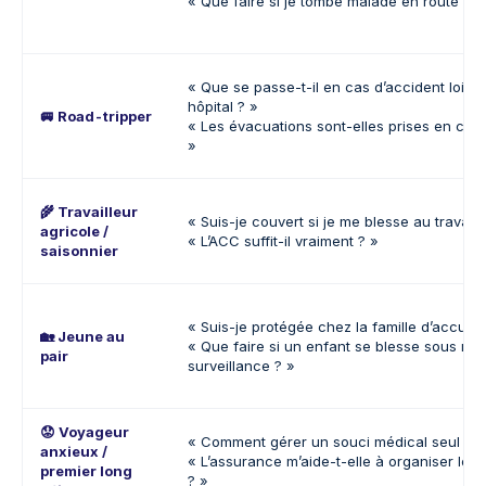
« Que faire si je tombe malade en route ? »
« Que se passe-t-il en cas d’accident loin d
hôpital ? »
🚐
Road-tripper
« Les évacuations sont-elles prises en cha
»
🌾
Travailleur
« Suis-je couvert si je me blesse au travail 
agricole /
« L’ACC suffit-il vraiment ? »
saisonnier
« Suis-je protégée chez la famille d’accueil
🏡
Jeune au
« Que faire si un enfant se blesse sous ma
pair
surveillance ? »
😟
Voyageur
« Comment gérer un souci médical seul ? »
anxieux /
« L’assurance m’aide-t-elle à organiser les 
premier long
? »