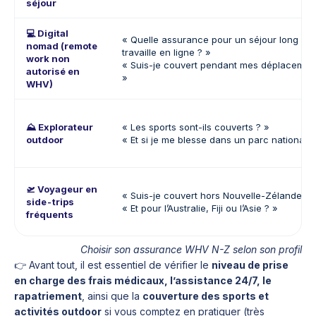
séjour
💻
Digital
« Quelle assurance pour un séjour long si j
nomad
(remote
travaille en ligne ? »
work non
« Suis-je couvert pendant mes déplacemen
autorisé en
»
WHV)
⛰️
Explorateur
« Les sports sont-ils couverts ? »
outdoor
« Et si je me blesse dans un parc national ?
🛫
Voyageur en
« Suis-je couvert hors Nouvelle-Zélande ? 
side-trips
« Et pour l’Australie, Fiji ou l’Asie ? »
fréquents
Choisir son assurance WHV N-Z selon son profil
👉 Avant tout, il est essentiel de vérifier le
niveau de prise
en charge des frais médicaux, l’assistance 24/7, le
rapatriement
, ainsi que la
couverture des sports et
activités outdoor
si vous comptez en pratiquer (très