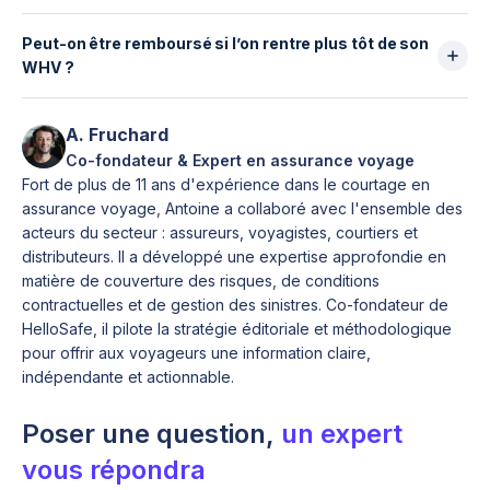
accidentelles, mais pas la maladie ni les soins
Il est recommandé de vérifier que l’assurance
courants.
Peut-on être remboursé si l’on rentre plus tôt de son
couvre les sports outdoor non extrêmes :
WHV ?
randonnée, surf, kayak, vélo… Ces activités sont
courantes et comportent des risques. Une bonne
Certains assureurs proposent un remboursement des
assurance doit inclure évacuation, transport médical
mois restants si le retour est anticipé, selon les
A. Fruchard
et hospitalisation.
conditions du contrat. Cette flexibilité est utile pour
Co-fondateur & Expert en assurance voyage
les voyageurs dont les plans peuvent évoluer en
Fort de plus de 11 ans d'expérience dans le courtage en
cours de séjour.
assurance voyage, Antoine a collaboré avec l'ensemble des
acteurs du secteur : assureurs, voyagistes, courtiers et
distributeurs. Il a développé une expertise approfondie en
matière de couverture des risques, de conditions
contractuelles et de gestion des sinistres. Co-fondateur de
HelloSafe, il pilote la stratégie éditoriale et méthodologique
pour offrir aux voyageurs une information claire,
indépendante et actionnable.
Poser une question,
un expert
vous répondra