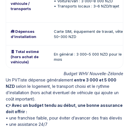
• Voiture/van : 3 000–8 000 NZD
véhicule /
• Transports locaux : 3–6 NZD/trajet
transports
🧰 Dépenses
Carte SIM, équipement de travail, vêtemen
d’installation
50–300 NZD
🧾 Total estimé
En général : 3 000–5 000 NZD pour le pr
(hors achat de
mois
véhicule)
Budget WHV Nouvelle-Zélande
Un PVTiste dépense généralement
entre 3 000 et 5 000
NZD
selon le logement, le transport choisi et le rythme
d’installation (hors achat éventuel de véhicule qui ajoute un
coût important).
👉 Avec un budget tendu au début, une bonne assurance
doit offrir :
• une franchise faible, pour éviter d’avancer des frais élevés
• une assistance 24/7