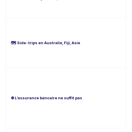
pa
+ 
dé
Un
une
en 
co
🗺️
Side-trips
en Australie, Fiji, Asie
év
et 
pe
pl
Le
Vi
ce
apr
qu
⛔
L’assurance bancaire ne suffit pas
mo
ave
re
pro
mo