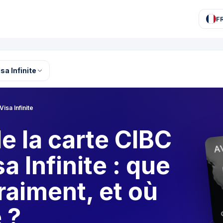
F
sa Infinite
isa Infinite
e la carte CIBC
a Infinite : que
vraiment, et où
 ?