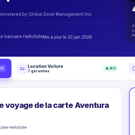
dministered by Global Excel Management Inc.
A
L
P
te bancaire HelloSafe
Mis à jour le 23 juin 2026
·
Location Voiture
0
/5
4.3
/5
7
garanties
ce voyage de la carte Aventura
caire HelloSafe