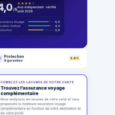
4,0
★
★
★
★
★
Avis indépendant · vérifié
/
5
août 2026
ssurance Voyage
4,0
ocation Voiture
4,3
rotection
3,0
Protection
3.0
/5
8
garanties
COMBLEZ LES LACUNES DE VOTRE CARTE
Trouvez l’assurance voyage
complémentaire
Nous analysons les lacunes de votre carte et vous
proposons la meilleure assurance voyage
complémentaire en fonction de votre destination et
de votre profil.