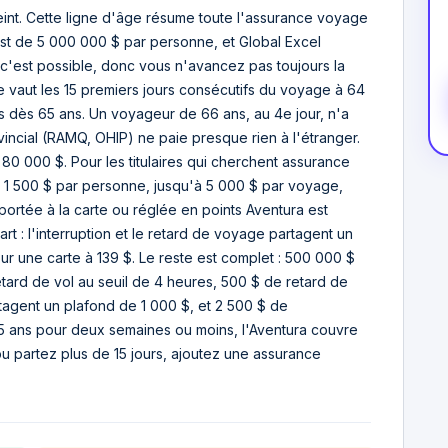
teint. Cette ligne d'âge résume toute l'assurance voyage
est de 5 000 000 $ par personne, et Global Excel
e c'est possible, donc vous n'avancez pas toujours la
re vaut les 15 premiers jours consécutifs du voyage à 64
rs dès 65 ans. Un voyageur de 66 ans, au 4e jour, n'a
incial (RAMQ, OHIP) ne paie presque rien à l'étranger.
 80 000 $. Pour les titulaires qui cherchent assurance
 : 1 500 $ par personne, jusqu'à 5 000 $ par voyage,
portée à la carte ou réglée en points Aventura est
rt : l'interruption et le retard de voyage partagent un
r une carte à 139 $. Le reste est complet : 500 000 $
etard de vol au seuil de 4 heures, 500 $ de retard de
agent un plafond de 1 000 $, et 2 500 $ de
5 ans pour deux semaines ou moins, l'Aventura couvre
 ou partez plus de 15 jours, ajoutez une assurance