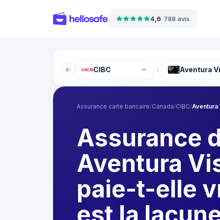
4,6
·
788 avis
CIBC
Aventura Vi
Assurance carte bancaire
/
Canada
/
CIBC
/
Aventura V
Assurance d
Aventura Vis
paie-t-elle 
est la lacune