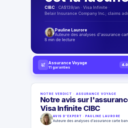
CIBC
·
CA$139
/an
·
Visa Infinite
·
Belair Insurance Company Inc.; claims a
Pauline Laurore
Auteure des analyses d'assurance car
8 min de lecture
Assurance Voyage
4.
11
garanties
NOTRE VERDICT
·
ASSURANCE VOYAGE
Notre avis sur l'assuran
Visa Infinite CIBC
AVIS D'EXPERT
·
PAULINE LAURORE
Auteure des analyses d'assurance carte ban