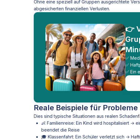
Ohne eine speziell auf Gruppen ausgerichtete Versi
abgesicherten finanziellen Verlusten.
👉 V
Gru
Min
✅ Medi
✅ Haft
✅ Ein 
Reale Beispiele für Probleme
Dies sind typische Situationen aus realen Schaden
👶 Familienreise: Ein Kind wird hospitalisiert → e
beendet die Reise
🎓 Klassenfahrt: Ein Schüler verletzt sich → Ha