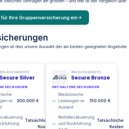
e zwischen Verträgen am größten – und hier ist der Vergleich über
 für Ihre Gruppenversicherung ein
sicherungen
ungen ist dies unsere Auswahl der am besten geeigneten Angebote
IMA ASSURANCES
IMA ASSURANCES
Secure Silver
Secure Bronze
NE DECKUNGEN
ENTHALTENE DECKUNGEN
nische
Medizinische
ngen im
300.000 €
Leistungen im
150.000 €
d
Ausland
levakuierung
Notfallevakuierung
Tatsächliche
Tatsächliche
ckführung
und Rückführung
Kosten
Kosten