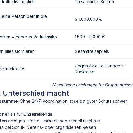
r kollektiv möglich
Tatsächliche Kosten
eine Person betrifft die
≥ 1.000.000 €
isen = höheres Verlustrisiko
1.500 – 3.000 €
nn alles stornieren
Gesamtreisepreis
Ungenutzte Leistungen +
amtrückreise
Rückreise
Wesentliche Leistungen für Gruppenreise
n Unterschied macht
ngssumme
: Ohne 24/7-Koordination ist selbst guter Schutz schwer
scher
als für Einzelreisende.
ten
erfolgen – feste Limits reichen schnell nicht aus.
s bei Schul-, Vereins- oder organisierten Reisen.