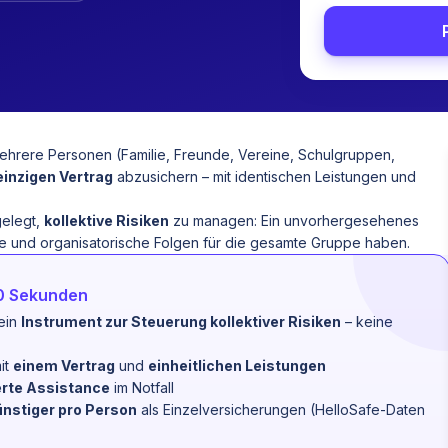
ehrere Personen (Familie, Freunde, Vereine,
Schulgruppen
,
einzigen Vertrag
abzusichern – mit identischen Leistungen und
gelegt,
kollektive Risiken
zu managen: Ein unvorhergesehenes
ielle und organisatorische Folgen für die gesamte Gruppe haben.
20 Sekunden
 ein
Instrument zur Steuerung kollektiver Risiken
– keine
it
einem Vertrag
und
einheitlichen Leistungen
ierte Assistance
im Notfall
nstiger pro Person
als Einzelversicherungen (HelloSafe-Daten