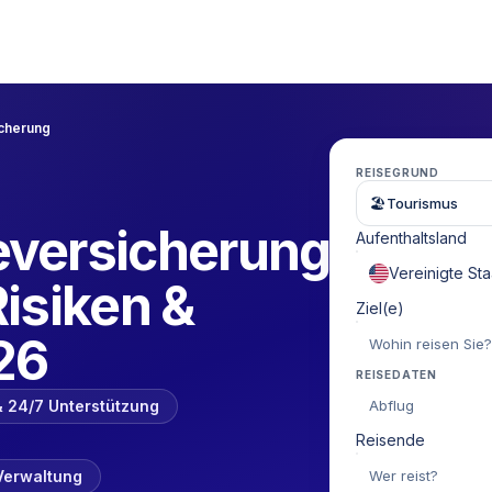
cherung
REISEGRUND
🏖
Tourismus
versicherung:
Aufenthaltsland
isiken &
Ziel(e)
26
REISEDATEN
Abflug
 24/7 Unterstützung
Reisende
Wer reist?
 Verwaltung