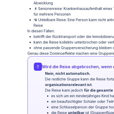
Abwicklung
👴 Seniorenreise: Krankenhausaufenthalt eine
für mehrere Personen
🛂 Unteilbare Reise: Eine Person kann nicht an
Reise
In diesen Fällen:
betrifft der Rücktransport oder die Immobilisi
kann die Reise kollektiv unterbrochen oder ver
ohne passende Gruppenversicherung bleiben di
Genau diese Dominoeffekte machen eine Gruppenre
Wird die Reise abgebrochen, wenn e
Nein, nicht automatisch.
Die restliche Gruppe kann die Reise fort
organisationsrelevant ist
.
Die Reise kann jedoch
für die gesamte
es sich um ein minderjähriges Kind ha
ein beaufsichtigter Schüler oder Teil
eine Schlüsselperson der Gruppe hospi
die Reise
unteilbar
ist (Gruppenflüg