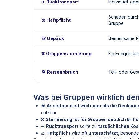
✈️ Rücktransport
Individuell ode
Schaden durch 
⚖️ Haftpflicht
Gruppe
🎒 Gepäck
Gemeinsame Re
❌ Gruppenstornierung
Ein Ereignis ka
🔁 Reiseabbruch
Teil- oder Ges
Was bei Gruppen wirklich de
🧠
Assistance ist wichtiger als die Decku
nutzbar.
❌
Stornierung ist für Gruppen deutlich kriti
✈️
Rücktransport
sollte zu
tatsächlichen Kos
⚖️
Haftpflicht
wird oft
unterschätzt
, besonder