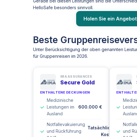
Gerade bei diesen Leistungen sind die Unterschied
HelloSafe besonders sinnvoll.
Holen Sie ein Angebot
Beste Gruppenreisever
Unter Berücksichtigung der oben genannten Leist
für Gruppenreisen im 2026.
IMA ASSURANCES
Secure Gold
ENTHALTENE DECKUNGEN
ENTHALTE
Medizinische
Medizi
Leistungen im
600.000 €
Leistu
Ausland
Auslan
Notfallevakuierung
Notfal
Tatsächliche
und Rückführung
und Rü
Kosten