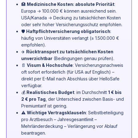
🏥
Medizinische Kosten: absolute Priorität
:
Europa → 100.000 € können ausreichend sein.
USA/Kanada → Deckung zu tatsächlichen Kosten
oder sehr hoher Versicherungsschutz empfohlen.
🛡️
Haftpflichtversicherung obligatorisch
:
häufig von Universitäten verlangt (≥ 1.500.000 €
empfohlen).
✈️
Rücktransport zu tatsächlichen Kosten
unverzichtbar
(Bedingungen genau prüfen).
📄
Visum & Hochschule
: Versicherungsnachweis
oft sofort erforderlich (für USA auf Englisch) –
direkt per E-Mail nach Abschluss über HelloSafe
verfügbar.
💰
Realistisches Budget
: im Durchschnitt
1 € bis
2 € pro Tag
, der Unterschied zwischen Basis- und
Premiumtarif ist gering.
⚠️
Wichtige Vertragsklauseln
: Selbstbeteiligung
pro Arztbesuch – Jahresgesamtlimit –
Mehrländerdeckung – Verlängerung vor Ablauf
beantragen.