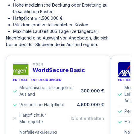
Hohe medizinische Deckung oder Erstattung zu
tatsächlichen Kosten
Haftpflicht ≥ 4.500.000 €
Rücktransport zu tatsächlichen Kosten
Maximale Laufzeit 365 Tage (verlängerbar)
Nachfolgend eine Auswahl von Angeboten, die sich
besonders für Studierende im Ausland eignen:
MGEN
WorldSecure Basic
ENTHALTENE DECKUNGEN
ENTHAL
Medizinische Leistungen im
Medi
300.000 €
Ausland
Leis
Ausl
Persönliche Haftpflicht
4.500.000 €
Pers
Haftpflicht für
Nicht enthalten
Mietobjekte
Haftp
Notfallevakuierung
Notf