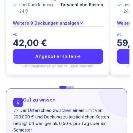
und Rückführung
Tatsächliche Kosten
und 
24/7
24/7
Weitere 9 Deckungen anzeigen
Weiter
Ab
Ab
42,00 €
59,
Angebot erhalten
Personalisiertes Angebot · unverbindlich
Per
Gut zu wissen
👉 Der Unterschied zwischen einem Limit von
300.000 € und Deckung zu tatsächlichen Kosten
beträgt oft weniger als 0,50 € pro Tag über ein
Semester.