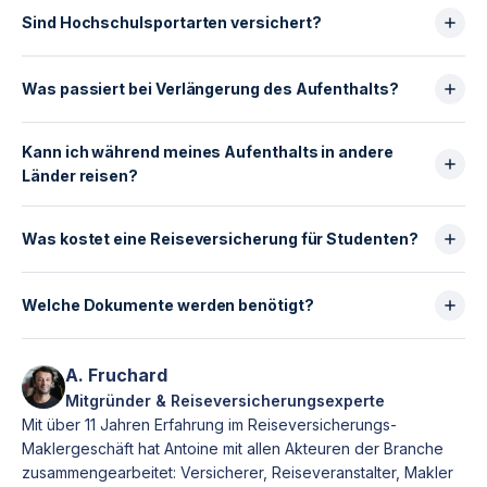
Sind Hochschulsportarten versichert?
Freizeitaktivitäten sind meist abgedeckt.
Offizielle Wettkämpfe oder Risikosportarten
Was passiert bei Verlängerung des Aufenthalts?
erfordern Zusatzbausteine.
Die Verlängerung muss vor Ablauf beantragt werden.
Kann ich während meines Aufenthalts in andere
Ohne Verlängerung endet der Versicherungsschutz
Länder reisen?
automatisch.
Rückwirkende Verlängerungen sind selten möglich.
Ja, sofern Mehrländerdeckung enthalten ist.
Achtung: USA/Kanada sind häufig separat tarifiert.
Was kostet eine Reiseversicherung für Studenten?
Im Durchschnitt zwischen
1 € und 2 € pro Tag
,
abhängig von Ziel und gewählter Deckung.
Welche Dokumente werden benötigt?
Reisepass, ggf. Studentenvisum und
Immatrikulationsnachweis.
A. Fruchard
Der Versicherungsnachweis wird in der Regel sofort
Mitgründer & Reiseversicherungsexperte
nach Abschluss ausgestellt.
Mit über 11 Jahren Erfahrung im Reiseversicherungs-
Maklergeschäft hat Antoine mit allen Akteuren der Branche
zusammengearbeitet: Versicherer, Reiseveranstalter, Makler