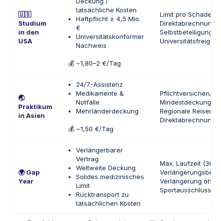
Deckung /
tatsächliche Kosten
🇺🇸
Limit pro Schadenfa
Haftpflicht ≥ 4,5 Mio.
Studium
Direktabrechnung
€
in den
Selbstbeteiligung 
Universitätskonformer
USA
Universitätsfreigab
Nachweis
💰 ~1,80–2 €/Tag
24/7-Assistenz
Medikamente &
Pflichtversicherung 
🌏
Notfälle
Mindestdeckungsa
Praktikum
Mehrländerdeckung
Regionale Reisen
in Asien
Direktabrechnung
💰 ~1,50 €/Tag
Verlängerbarer
Vertrag
Max. Laufzeit (365 
Weltweite Deckung
🌍 Gap
Verlängerungsbedi
Solides medizinisches
Year
Verlängerung ohne
Limit
Sportausschlüsse
Rücktransport zu
tatsächlichen Kosten