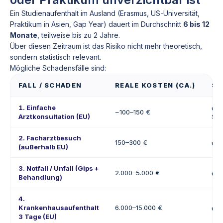
Ein Studienaufenthalt im Ausland (Erasmus, US-Universität,
Praktikum in Asien, Gap Year) dauert im Durchschnitt
6 bis 12
Monate
, teilweise bis zu 2 Jahre.
Über diesen Zeitraum ist das Risiko nicht mehr theoretisch,
sondern statistisch relevant.
Mögliche Schadensfälle sind:
FALL / SCHADEN
REALE KOSTEN (CA.)
ST
1. Einfache
✔️ 
~100–150 €
Arztkonsultation (EU)
Sel
2. Facharztbesuch
150–300 €
✔️ 
(außerhalb EU)
3. Notfall / Unfall (Gips +
2.000–5.000 €
✔️ 
Behandlung)
4.
Krankenhausaufenthalt
6.000–15.000 €
✔️ 
3 Tage (EU)