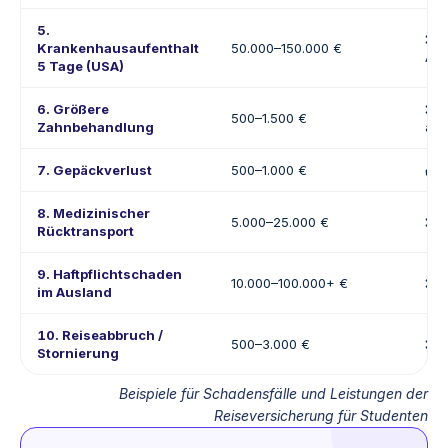
5.
❌ H
Krankenhausaufenthalt
50.000–150.000 €
Aus
5 Tage (USA)
6. Größere
❌ O
500–1.500 €
Zahnbehandlung
aus
7. Gepäckverlust
500–1.000 €
✔️ M
8. Medizinischer
5.000–25.000 €
❌ T
Rücktransport
9. Haftpflichtschaden
10.000–100.000+ €
❌ O
im Ausland
10. Reiseabbruch /
500–3.000 €
❌ H
Stornierung
Beispiele für Schadensfälle und Leistungen der
Reiseversicherung für Studenten