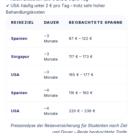
✔ USA: häufig unter 2 € pro Tag – trotz sehr hoher
Behandlungskosten
REISEZIEL
DAUER
BEOBACHTETE SPANNE
~3
Spanien
87 € – 122 €
Monate
~3
Singapur
117 € – 173 €
Monate
~3
USA
165 € – 177 €
Monate
~4
Spanien
116 € – 160 €
Monate
~4
USA
220 € – 236 €
Monate
Preisanalyse der Reiseversicherung für Studenten nach Ziel
und Dauer – Reale beobachtete Tarife