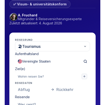
✅ Visum- & universitätskonform
A. Fruchard
Mitgründer & Reiseversicherungsexperte
Zuletzt aktualisiert: 4. August 2026
REISEGRUND
🏖
Tourismus
Aufenthaltsland
Ziel(e)
REISEDATEN
Abflug
Rückkehr
Reisende
Wer reist?