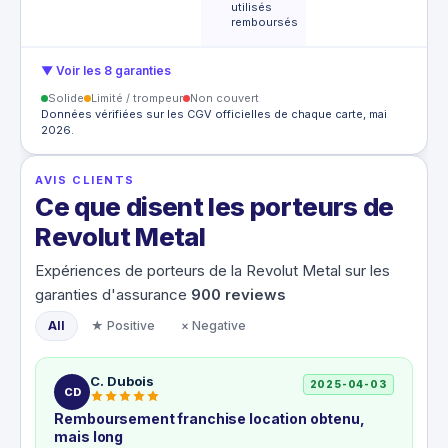
utilisés
remboursés
▼ Voir les 8 garanties
Solide
Limité / trompeur
Non couvert
Données vérifiées sur les CGV officielles de chaque carte, mai
2026.
AVIS CLIENTS
Ce que disent les porteurs de
Revolut Metal
Expériences de porteurs de la Revolut Metal sur les
garanties d'assurance
900
reviews
All
★ Positive
× Negative
C. Dubois
2025-04-03
CD
Remboursement franchise location obtenu,
mais long