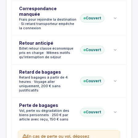
transporteur pour raisons commerciales.
Correspondance
CE QUI EST COUVERT
manquée
Repas, hébergement, transport et
Couvert
Frais pour rejoindre la destination
· Si retard transporteur empêche
communications sur justificatifs. Frais pour
la connexion
rejoindre une correspondance manquée.
Sans justificatifs d'achat : 70 € par heure,
max 350 €.
Retour anticipé
CE QUI EST COUVERT
Billet retour classe économique
CE QUI N'EST PAS COUVERT
Couvert
Frais de transport nécessaires pour
pris en charge · Mêmes motifs
Retard causé par l'annulation avant la date
qu'interruption de séjour
rejoindre votre croisière ou destination
de départ. Retard de bagages uniquement.
finale si un retard du transporteur vous
empêche de prendre votre connexion
Retard de bagages
CE QUI EST COUVERT
prévue.
Retard bagages à partir de 4
Couvert
Frais de transport supplémentaires pour
heures · Voyage aller
CE QUI N'EST PAS COUVERT
uniquement, 200 € sans
retour prématuré en classe économique.
Correspondance manquée de votre
justificatifs
Causes : maladie grave, décès d'un
propre fait.
proche, domicile inhabitable, catastrophe
Perte de bagages
naturelle.
CE QUI EST COUVERT
Vol, perte ou dégradation des
Couvert
CE QUI N'EST PAS COUVERT
Achats de biens de première nécessité
biens personnels · 250 € par
Retour pour convenance personnelle.
article avec reçu, 150 € sans
pendant l'attente des bagages :
Surclassement non couvert.
vêtements, articles de toilette,
médicaments d'urgence.
En cas de perte ou vol, déposez