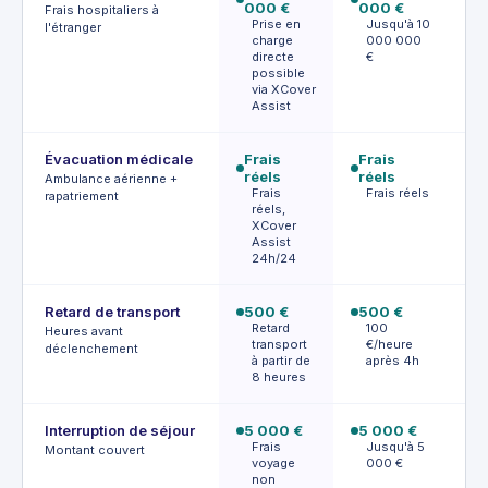
000 €
000 €
€
Frais hospitaliers à
Prise en
Jusqu'à 10
J
l'étranger
charge
000 000
directe
€
€
possible
via XCover
Assist
Évacuation médicale
Frais
Frais
Fr
réels
réels
ré
Ambulance aérienne +
Frais
Frais réels
F
rapatriement
réels,
XCover
Assist
24h/24
Retard de transport
500 €
500 €
9
Retard
100
J
Heures avant
transport
€/heure
9
déclenchement
à partir de
après 4h
r
8 heures
Interruption de séjour
5 000 €
5 000 €
1
Frais
Jusqu'à 5
J
Montant couvert
voyage
000 €
0
non