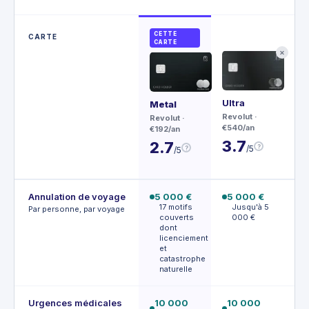
CETTE
CARTE
CARTE
✕
Ultra
Ma
Metal
Wor
Revolut
·
Revolut
·
€540/an
CIC
€192/an
€30
3.7
2.7
?
/5
?
/5
4.
Annulation de voyage
5 000 €
5 000 €
1
17 motifs
Jusqu'à 5
J
Par personne, par voyage
couverts
000 €
0
dont
a
licenciement
et
catastrophe
naturelle
Urgences médicales
10 000
10 000
3