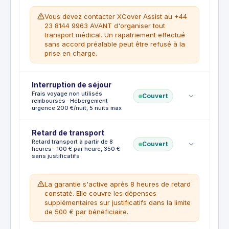
urgents. Soins dentaires d'urgence jusqu'à
réservation. Annulation par la compagnie
300 €. Frais habituels et raisonnables selon
aérienne pour raisons commerciales.
Vous devez contacter XCover Assist au +44
les standards médicaux locaux.
Quarantaine générale applicable à une
23 8144 9963 AVANT d'organiser tout
CE QUI N'EST PAS COUVERT
transport médical. Un rapatriement effectué
population.
Maladies ou blessures préexistantes. Soins
sans accord préalable peut être refusé à la
de routine, traitements non urgents.
prise en charge.
Chirurgie esthétique sauf urgence. Soins
survenus avant ou après le voyage.
Interruption de séjour
CE QUI EST COUVERT
Frais voyage non utilisés
Couvert
Rapatriement sanitaire médicalisé vers le
remboursés · Hébergement
urgence 200 €/nuit, 5 nuits max
domicile ou l'hôpital de référence.
Accompagnateur médical si jugé
nécessaire. Retour des personnes à
Franchise
Retard de transport
:
€50
charge. Transport au chevet d'un proche
Retard transport à partir de 8
Couvert
heures · 100 € par heure, 350 €
CE QUI EST COUVERT
hospitalisé plus de 72h ou en danger vital.
sans justificatifs
Frais de voyage non utilisés et non
Transport du défunt et frais funéraires à
remboursables. Frais supplémentaires
l'étranger.
d'hébergement jusqu'à 200 € par nuit, 5
CE QUI N'EST PAS COUVERT
La garantie s'active après 8 heures de retard
nuits maximum. Frais de transport pour
Rapatriement organisé sans accord
constaté. Elle couvre les dépenses
retour prématuré en classe économique.
préalable de XCover Assist. Déplacements
supplémentaires sur justificatifs dans la limite
CE QUI N'EST PAS COUVERT
effectués pour recevoir un traitement
de 500 € par bénéficiaire.
Interruption pour convenance personnelle.
médical planifié.
Maladies préexistantes. Annulation par le