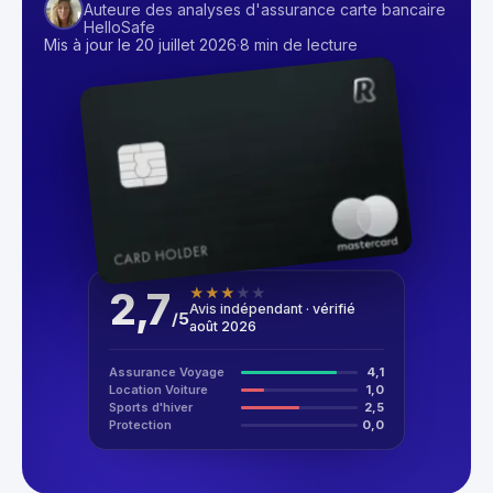
Auteure des analyses d'assurance carte bancaire
HelloSafe
Mis à jour le 20 juillet 2026
·
8 min de lecture
2,7
★
★
★
★
★
Avis indépendant · vérifié
/
5
août 2026
Assurance Voyage
4,1
Location Voiture
1,0
Sports d'hiver
2,5
Protection
0,0