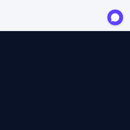
Expert agréé
12 ans d'expertise
4,6/5 Trustpilot
+2M voyageurs satisfaits
100% indépendant
40+ assureurs comparés