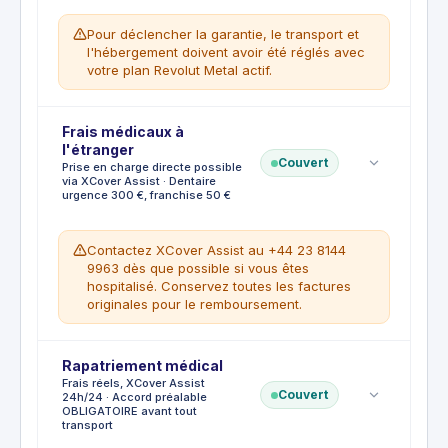
Pour déclencher la garantie, le transport et
l'hébergement doivent avoir été réglés avec
votre plan Revolut Metal actif.
Franchise
Frais médicaux à
:
€50
l'étranger
Couvert
CE QUI EST COUVERT
Prise en charge directe possible
Maladie, blessure ou décès de l'assuré ou
via XCover Assist · Dentaire
urgence 300 €, franchise 50 €
d'un co-voyageur. Licenciement
involontaire (emploi permanent d'au moins
12 mois). Mutation professionnelle à plus
Contactez XCover Assist au +44 23 8144
de 150 km. Domicile soudainement
9963 dès que possible si vous êtes
inhabitable. Catastrophe naturelle ou grève
hospitalisé. Conservez toutes les factures
entraînant l'annulation du transporteur.
originales pour le remboursement.
Accident de la route nécessitant des soins.
Procédure judiciaire pendant les dates de
voyage. Vol des documents de voyage.
Franchise
Rapatriement médical
:
€50
Quarantaine nominative individuelle.
Frais réels, XCover Assist
Couvert
24h/24 · Accord préalable
CE QUI EST COUVERT
CE QUI N'EST PAS COUVERT
OBLIGATOIRE avant tout
Frais d'hospitalisation d'urgence à
Annulation pour convenance personnelle.
transport
l'étranger. Consultation médicale et soins
Maladies ou blessures préexistantes à la