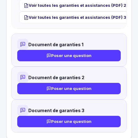
CE QUI EST COUVERT
Vol de biens personnels pendant le
Voir toutes les garanties et assistances (PDF) 2
voyage, y compris en chambre d'hôtel ou
Voir toutes les garanties et assistances (PDF) 3
résidence de vacances.
CE QUI N'EST PAS COUVERT
Biens laissés sans surveillance dans un
véhicule non verrouillé. Argent liquide,
bijoux, documents de valeur.
Document de garanties 1
Poser une question
Document de garanties 2
Poser une question
Document de garanties 3
Poser une question