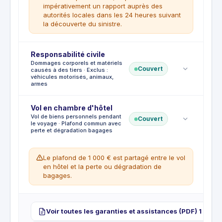
CE QUI N'EST PAS COUVERT
impérativement un rapport auprès des
Retard de bagages au retour. Bagages
autorités locales dans les 24 heures suivant
retardés de moins de 4 heures.
la découverte du sinistre.
Franchise
Responsabilité civile
:
€50
Dommages corporels et matériels
Couvert
causés à des tiers · Exclus :
CE QUI EST COUVERT
véhicules motorisés, animaux,
Vol, perte ou dégradation des biens
armes
personnels pendant le voyage. Y compris
les appareils électroniques et vêtements.
Vol en chambre d'hôtel
Frais de réparation ou remplacement.
CE QUI EST COUVERT
Vol de biens personnels pendant
CE QUI N'EST PAS COUVERT
Couvert
Responsabilité pour blessure ou décès
le voyage · Plafond commun avec
Bicyclettes, skis et snowboards sauf
perte et dégradation bagages
d'un tiers. Responsabilité pour dommages
enregistrés auprès d'un transporteur.
matériels causés à un tiers pendant le
Argent, bijoux, prothèses. Biens laissés
voyage.
sans surveillance dans un véhicule non
Le plafond de 1 000 € est partagé entre le vol
CE QUI N'EST PAS COUVERT
verrouillé.
en hôtel et la perte ou dégradation de
Dommages causés aux membres de la
bagages.
famille ou co-voyageurs. Dommages
causés par des véhicules motorisés,
animaux ou armes. Responsabilité
Franchise
:
€50
professionnelle. Amendes ou dommages
Voir toutes les garanties et assistances (PDF) 1
punitifs.