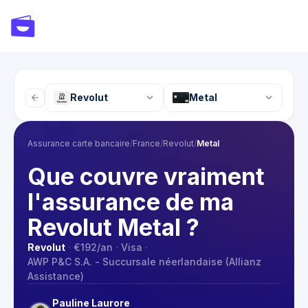
Revolut
Metal
Assurance carte bancaire
/
France
/
Revolut
/
Metal
Que couvre vraiment
l'assurance de ma
Revolut Metal ?
Revolut
·
€192
/an
·
Visa
·
AWP P&C S.A. - Succursale néerlandaise (Allianz
Assistance)
Pauline Laurore