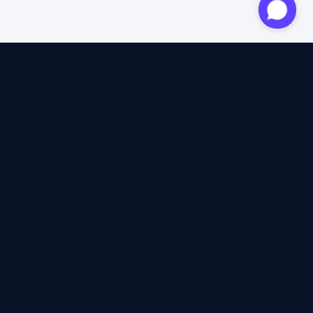
Expert agréé
12 ans d'expertise
4,6/5 Trustpilot
+2M voyageurs satisfaits
100% indépendant
40+ assureurs comparés
12 ans d'expertise
à lire les CGV, plafonds et exclusions