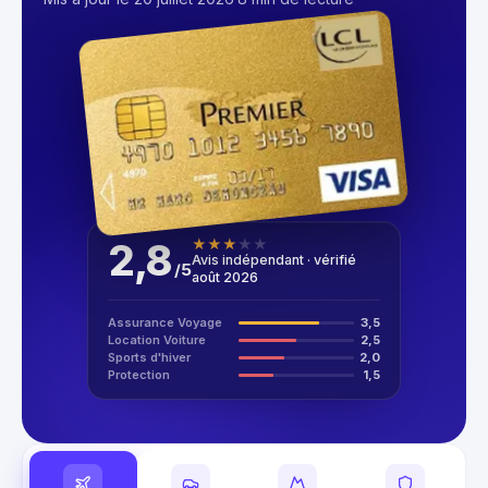
2,8
★
★
★
★
★
Avis indépendant · vérifié
/
5
août 2026
Assurance Voyage
3,5
Location Voiture
2,5
Sports d'hiver
2,0
Protection
1,5