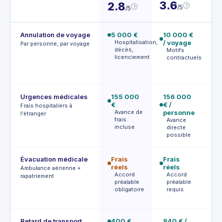
3.6
7
2.8
?
/5
?
/5
Annulation de voyage
5 000 €
10 000 €
7 
Hospitalisation,
/ voyage
a
Par personne, par voyage
décès,
Motifs
M
licenciement
contractuels
a
d
m
Urgences médicales
155 000
156 000
1
€
€ /
€
Frais hospitaliers à
Avance de
personne
A
l'étranger
frais
f
Avance
incluse
p
directe
possible
Évacuation médicale
Frais
Frais
Fr
réels
réels
ré
Ambulance aérienne +
Accord
Accord
F
rapatriement
préalable
préalable
r
obligatoire
requis
s
p
Retard de transport
400 €
840 € /
6