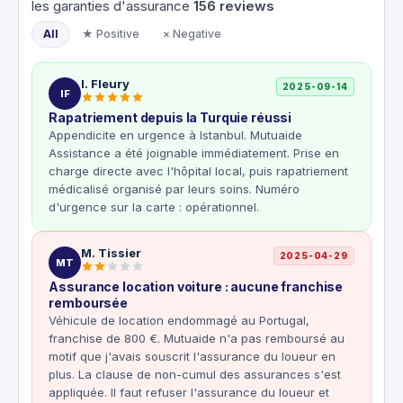
les garanties d'assurance
156
reviews
All
★ Positive
× Negative
I. Fleury
2025-09-14
IF
Rapatriement depuis la Turquie réussi
Appendicite en urgence à Istanbul. Mutuaide
Assistance a été joignable immédiatement. Prise en
charge directe avec l'hôpital local, puis rapatriement
médicalisé organisé par leurs soins. Numéro
d'urgence sur la carte : opérationnel.
M. Tissier
2025-04-29
MT
Assurance location voiture : aucune franchise
remboursée
Véhicule de location endommagé au Portugal,
franchise de 800 €. Mutuaide n'a pas remboursé au
motif que j'avais souscrit l'assurance du loueur en
plus. La clause de non-cumul des assurances s'est
appliquée. Il faut refuser l'assurance du loueur et