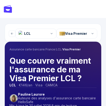
LCL
Visa Premier
Assurance carte bancaire
/
France
/
LCL
/
Visa Premier
Que couvre vraiment
l'assurance de ma
Visa Premier LCL ?
LCL
·
€146
/an
·
Visa
·
CAMCA
Pauline Laurore
Auteure des analyses d'assurance carte bancaire
HelloSafe
Mis à jour le 20 juillet 2026
·
8 min de lecture