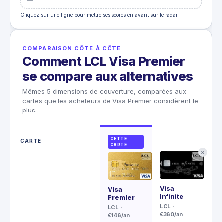
Cliquez sur une ligne pour mettre ses scores en avant sur le radar.
COMPARAISON CÔTE À CÔTE
Comment LCL Visa Premier
se compare aux alternatives
Mêmes 5 dimensions de couverture, comparées aux
cartes que les acheteurs de Visa Premier considèrent le
plus.
CETTE
CARTE
CARTE
✕
Visa
Vi
Visa
Infinite
Pl
Premier
LCL
·
Cai
LCL
·
€360/an
d'é
€146/an