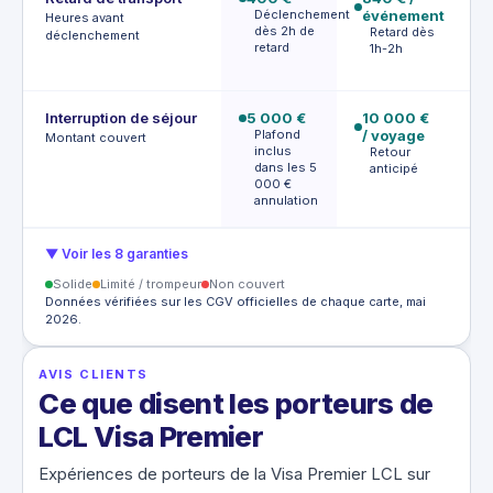
Déclenchement
événement
R
Heures avant
dès 2h de
t
Retard dès
déclenchement
retard
e
1h-2h
b
Interruption de séjour
5 000 €
10 000 €
7 
Plafond
/ voyage
a
Montant couvert
inclus
Retour
P
dans les 5
anticipé
000 €
u
annulation
▼ Voir les 8 garanties
Solide
Limité / trompeur
Non couvert
Données vérifiées sur les CGV officielles de chaque carte, mai
2026.
AVIS CLIENTS
Ce que disent les porteurs de
LCL Visa Premier
Expériences de porteurs de la Visa Premier LCL sur