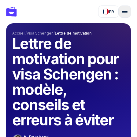
FR
Accueil
/
Visa Schengen
/
Lettre de motivation
Lettre de
motivation pour
visa Schengen :
modèle,
conseils et
erreurs à éviter