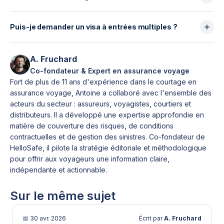
Environ une page, soit 300 à 600 mots, claire et
facile à vérifier.
Puis-je demander un visa à entrées multiples ?
Oui, mais uniquement si la demande est crédible et
justifiée par votre profil et vos voyages.
A. Fruchard
Co-fondateur & Expert en assurance voyage
Fort de plus de 11 ans d'expérience dans le courtage en
assurance voyage, Antoine a collaboré avec l'ensemble des
acteurs du secteur : assureurs, voyagistes, courtiers et
distributeurs. Il a développé une expertise approfondie en
matière de couverture des risques, de conditions
contractuelles et de gestion des sinistres. Co-fondateur de
HelloSafe, il pilote la stratégie éditoriale et méthodologique
pour offrir aux voyageurs une information claire,
indépendante et actionnable.
Sur le même sujet
📅
30 avr. 2026
Écrit par
A. Fruchard