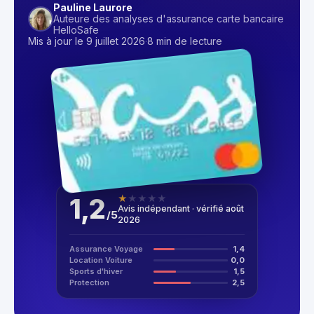
Pauline Laurore
Auteure des analyses d'assurance carte bancaire
HelloSafe
Mis à jour le 9 juillet 2026
·
8 min de lecture
1,2
★
★
★
★
★
Avis indépendant · vérifié août
/
5
2026
Assurance Voyage
1,4
Location Voiture
0,0
Sports d'hiver
1,5
Protection
2,5