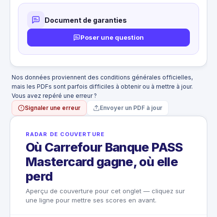
acheminement
CE QUI N'EST PAS COUVERT
Document de garanties
Accidents à bord d'un avion loué à titre
privé
Poser une question
Conséquences d'une maladie ou d'une
intervention chirurgicale
Pratique de sports à risque ou nécessitant
un engin à moteur
Nos données proviennent des conditions générales officielles,
mais les PDFs sont parfois difficiles à obtenir ou à mettre à jour.
Vous avez repéré une erreur ?
Signaler une erreur
Envoyer un PDF à jour
RADAR DE COUVERTURE
Où Carrefour Banque PASS
Mastercard gagne, où elle
perd
Aperçu de couverture pour cet onglet — cliquez sur
une ligne pour mettre ses scores en avant.