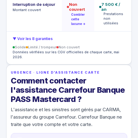
Interruption de séjour
Non
7 500 € /
1
couvert
an
P
Montant couvert
Prestations
Combler
u
non
cette
utilisées
lacune →
▼ Voir les 8 garanties
Solide
Limité / trompeur
Non couvert
Données vérifiées sur les CGV officielles de chaque carte, mai
2026.
URGENCE · LIGNE D'ASSISTANCE CARTE
Comment contacter
l'assistance Carrefour Banque
PASS Mastercard ?
L'assistance et les sinistres sont gérés par CARMA,
l'assureur du groupe Carrefour. Carrefour Banque ne
traite que votre compte et votre carte.