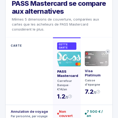
PASS Mastercard se compare
aux alternatives
Mêmes 5 dimensions de couverture, comparées aux
cartes que les acheteurs de PASS Mastercard
considèrent le plus.
CETTE
CARTE
CARTE
✕
Visa
Ce
PASS
Platinum
Mastercard
Ame
Caisse
Exp
Carrefour
d'épargne
€4,
Banque
·
€14/an
7.2
4
?
/5
1.2
?
/5
Annulation de voyage
Non
7 500 € /
1
couvert
an
V
Par personne, par voyage