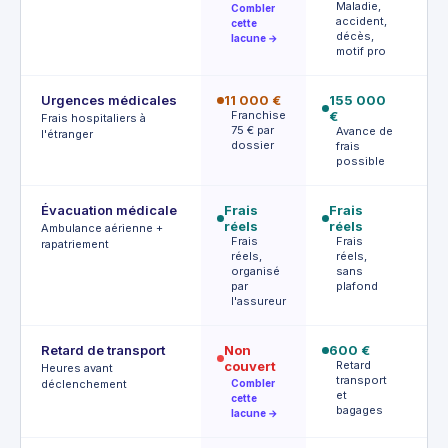
p
Maladie,
Combler
l
accident,
cette
décès,
lacune →
motif pro
Urgences médicales
11 000 €
155 000
Fr
Franchise
€
ré
Frais hospitaliers à
75 € par
Avance de
F
l'étranger
dossier
frais
possible
Évacuation médicale
Frais
Frais
Fr
réels
réels
ré
Ambulance aérienne +
Frais
Frais
A
rapatriement
réels,
réels,
p
organisé
sans
o
par
plafond
l'assureur
Retard de transport
Non
600 €
2
couvert
Retard
D
Heures avant
transport
déclenchement
Combler
et
cette
bagages
lacune →