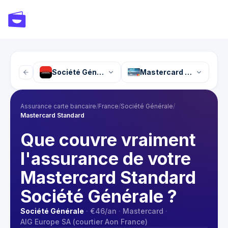
Société Générale
Mastercard Standard
Assurance carte bancaire
/
France
/
Société Générale
/
Mastercard Standard
Que couvre vraiment
l'assurance de votre
Mastercard Standard
Société Générale ?
Société Générale
·
€46
/an
·
Mastercard
·
AIG Europe SA (courtier Aon France)