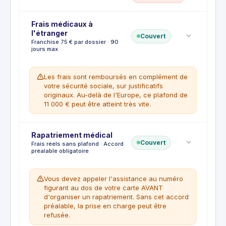
Frais médicaux à
L'annulation de voyage n'est pas couverte par la
l'étranger
Mastercard Standard : les frais engagés en cas
Couvert
Franchise 75 € par dossier · 90
d'annulation restent à votre charge.
jours max
Les frais sont remboursés en complément de
votre sécurité sociale, sur justificatifs
originaux. Au-delà de l'Europe, ce plafond de
11 000 € peut être atteint très vite.
Franchise
Rapatriement médical
:
€75
Couvert
Frais réels sans plafond · Accord
préalable obligatoire
CE QUI EST COUVERT
Titulaire, conjoint, enfants et petits-enfants
de moins de 25 ans fiscalement à charge,
Vous devez appeler l'assistance au numéro
ascendants invalides
figurant au dos de votre carte AVANT
Frais d'hospitalisation et soins d'urgence à
d'organiser un rapatriement. Sans cet accord
l'étranger
préalable, la prise en charge peut être
Frais dentaires d'urgence jusqu'à 155 €
refusée.
Avance des frais d'hospitalisation possible