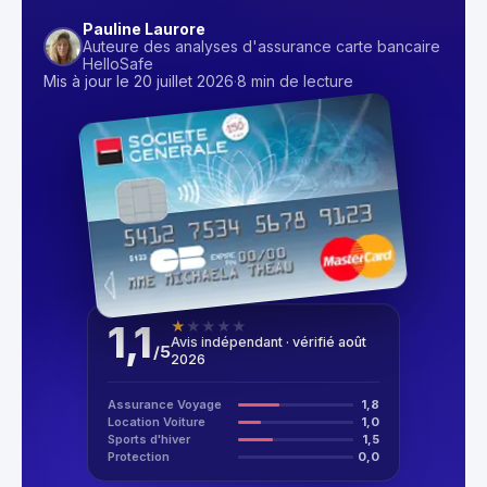
Pauline Laurore
Auteure des analyses d'assurance carte bancaire
HelloSafe
Mis à jour le 20 juillet 2026
·
8 min de lecture
1,1
★
★
★
★
★
Avis indépendant · vérifié août
/
5
2026
Assurance Voyage
1,8
Location Voiture
1,0
Sports d'hiver
1,5
Protection
0,0