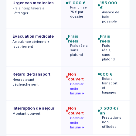
Urgences médicales
11 000 €
155 000
Fr
Franchise
€
ré
Frais hospitaliers à
75 € par
Avance de
F
l'étranger
dossier
frais
possible
Évacuation médicale
Frais
Frais
Fr
réels
réels
ré
Ambulance aérienne +
Frais réels
Frais
A
rapatriement
sans
réels,
p
plafond
sans
o
plafond
Retard de transport
Non
600 €
2
couvert
Retard
D
Heures avant
transport
déclenchement
Combler
et
cette
bagages
lacune →
Interruption de séjour
Non
7 500 € /
1
couvert
an
P
Montant couvert
Prestations
Combler
u
non
cette
utilisées
lacune →