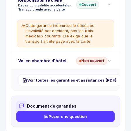
Responsabilité civile
La perte, le vol ou la détérioration des bagages ne
classe économique
Couvert
Décès ou invalidité accidentels ·
sont pas couverts.
CE QUI N'EST PAS COUVERT
Transport réglé avec la carte
Retour non justifié par une cause couverte.
Cette garantie indemnise le décès ou
l'invalidité par accident, pas les frais
médicaux courants. Elle exige que le
transport ait été payé avec la carte.
Vol en chambre d'hôtel
Non couvert
CE QUI EST COUVERT
Décès ou invalidité permanente par
accident en transport public jusqu'à 95
Le vol des effets personnels en chambre d'hôtel
000 €
Voir toutes les garanties et assistances (PDF)
n'est pas couvert.
Décès ou invalidité par accident à bord
d'un véhicule de location jusqu'à 46 000 €
CE QUI N'EST PAS COUVERT
Guerre, émeutes, sports à risque, conduite
Document de garanties
sous l'emprise d'alcool ou de stupéfiants.
Poser une question