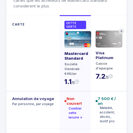
cartes que les acheteurs de Mastercard Standard
considèrent le plus.
CETTE
CARTE
CARTE
✕
Visa
Ce
Mastercard
Platinum
Standard
Ame
Caisse
Exp
Société
d'épargne
€4,
Générale
·
€46/an
7.2
4
?
/5
1.1
?
/5
Annulation de voyage
Non
7 500 € /
1
couvert
an
V
Par personne, par voyage
p
Maladie,
Combler
l
accident,
cette
décès,
lacune →
motif pro