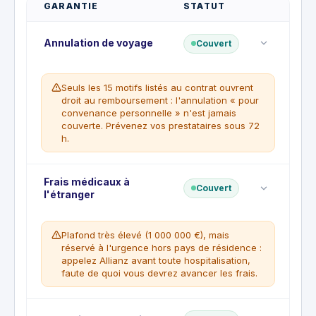
GARANTIE
STATUT
Annulation de voyage
Couvert
Seuls les 15 motifs listés au contrat ouvrent
droit au remboursement : l'annulation « pour
convenance personnelle » n'est jamais
couverte. Prévenez vos prestataires sous 72
h.
Franchise
Frais médicaux à
:
€20
Couvert
l'étranger
Rembourse les frais de voyage prépayés et non
remboursables (acomptes, billets, réservations,
frais de modification) lorsque vous devez annuler
Plafond très élevé (1 000 000 €), mais
avant le départ pour l'un des 15 motifs prévus au
réservé à l'urgence hors pays de résidence :
contrat, jusqu'à 10 000 € par voyage. Une
appelez Allianz avant toute hospitalisation,
franchise de 20 € par bénéficiaire s'applique. Vous
faute de quoi vous devrez avancer les frais.
devez prévenir tous vos prestataires de voyage
dans les 72 heures suivant la connaissance du
motif, sinon la part de remboursement perdue à