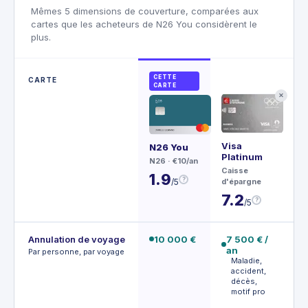
Mêmes 5 dimensions de couverture, comparées aux
cartes que les acheteurs de N26 You considèrent le
plus.
CETTE
CARTE
CARTE
✕
Visa
Ce
N26 You
Platinum
Ame
N26
· €10/an
Caisse
Exp
1.9
?
/5
d'épargne
€4,
7.2
4
?
/5
Annulation de voyage
10 000 €
7 500 € /
1
an
V
Par personne, par voyage
p
Maladie,
l
accident,
décès,
motif pro