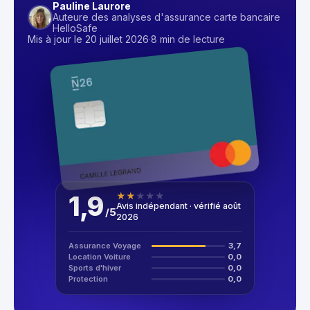
Pauline Laurore
Auteure des analyses d'assurance carte bancaire
HelloSafe
Mis à jour le 20 juillet 2026
·
8 min de lecture
1,9
★
★
★
★
★
Avis indépendant · vérifié août
/
5
2026
Assurance Voyage
3,7
Location Voiture
0,0
Sports d'hiver
0,0
Protection
0,0