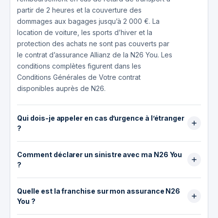
partir de 2 heures et la couverture des
dommages aux bagages jusqu’à 2 000 €. La
location de voiture, les sports d’hiver et la
protection des achats ne sont pas couverts par
le contrat d’assurance Allianz de la N26 You. Les
conditions complètes figurent dans les
Conditions Générales de Votre contrat
disponibles auprès de N26.
Qui dois-je appeler en cas d’urgence à l’étranger
?
En cas d’urgence médicale à l’étranger, appelez
Comment déclarer un sinistre avec ma N26 You
Allianz Assistance au +33 1 42 99 08 96,
?
disponible 24h/24. C’est cette société
d’assistance, et non N26 Bank, qui organise les
Pour déclarer un sinistre auprès d’Allianz
hospitalisations et les rapatriements. Avant tout
Quelle est la franchise sur mon assurance N26
Assistance, vous disposez de 30 jours à
rapatriement sanitaire, vous devez obtenir leur
You ?
compter de la survenance du sinistre. Rendez-
accord préalable par téléphone. Un
vous sur le portail indemnisation.allianz-travel.fr
La plupart des garanties de votre N26 You ne