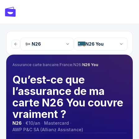
N26
N26 You
Assurance carte bancaire
/
France
/
N26
/
N26 You
Qu’est-ce que
l’assurance de ma
carte N26 You couvre
vraiment ?
N26
·
€10
/an
·
Mastercard
·
AWP P&C SA (Allianz Assistance)