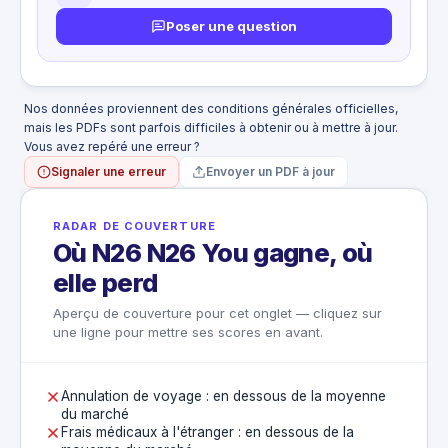
Pris en charge dans le plafond de la
Poser une question
garantie voyage retardé (500 €)
CE QUI N'EST PAS COUVERT
Correspondance manquée sans lien avec
un transport public retardé
Nos données proviennent des conditions générales officielles,
Sommes déjà dues par le transporteur
mais les PDFs sont parfois difficiles à obtenir ou à mettre à jour.
Vous avez repéré une erreur ?
Signaler une erreur
Envoyer un PDF à jour
RADAR DE COUVERTURE
Où N26 N26 You gagne, où
elle perd
Aperçu de couverture pour cet onglet — cliquez sur
une ligne pour mettre ses scores en avant.
Annulation de voyage : en dessous de la moyenne
du marché
Frais médicaux à l'étranger : en dessous de la