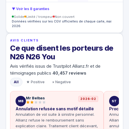
▼ Voir les 8 garanties
Solide
Limité / trompeur
Non couvert
Données vérifiées sur les CGV officielles de chaque carte, mai
2026.
AVIS CLIENTS
Ce que disent les porteurs de
N26 N26 You
Avis vérifiés issus de Trustpilot Allianz.fr et de
témoignages publics
40,457
reviews
All
★ Positive
× Negative
Mr Belbas
Stev
2026-02
MB
ST
Annulation refusée sans motif détaillé
Procédure
Annulation de vol suite à sinistre personnel.
Annulation
Allianz refuse le remboursement sans
Allianz red
explication claire. Traitement client décevant,
annulés et