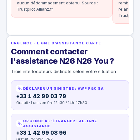
aucun dédommagement obtenu. Source :
remboursés
Trustpilot Allianz.fr
relances s
Trustpilot A
URGENCE · LIGNE D'ASSISTANCE CARTE
Comment contacter
l'assistance N26 N26 You ?
Trois interlocuteurs distincts selon votre situation
DÉCLARER UN SINISTRE : AWP P&C SA
+33 1 42 99 03 79
Gratuit · Lun-ven 9h-12h30 / 14h-17h30
URGENCE À L’ÉTRANGER : ALLIANZ
ASSISTANCE
+33 1 42 99 08 96
Gratuit · 24h/24, 7j/7