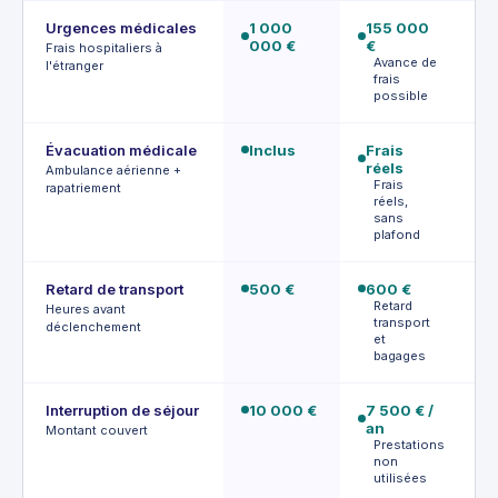
Urgences médicales
1 000
155 000
Fr
000 €
€
ré
Frais hospitaliers à
Avance de
F
l'étranger
frais
possible
Évacuation médicale
Inclus
Frais
Fr
réels
ré
Ambulance aérienne +
Frais
A
rapatriement
réels,
p
sans
o
plafond
Retard de transport
500 €
600 €
2
Retard
D
Heures avant
transport
déclenchement
et
bagages
Interruption de séjour
10 000 €
7 500 € /
1
an
P
Montant couvert
Prestations
u
non
utilisées