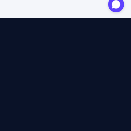
Expert agréé
12 ans d'expertise
4,6/5 Trustpilot
+2M voyageurs satisfaits
100% indépendant
40+ assureurs comparés
12 ans d'expertise
à lire les CGV, plafonds et exclusions