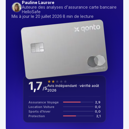
Pauline Laurore
Auteure des analyses d'assurance carte bancaire
HelloSafe
Mis à jour le 20 juillet 2026
·
8 min de lecture
1,7
★
★
★
★
★
Avis indépendant · vérifié août
/
5
2026
Assurance Voyage
2,9
Location Voiture
0,0
Sports d'hiver
0,0
Protection
2,1