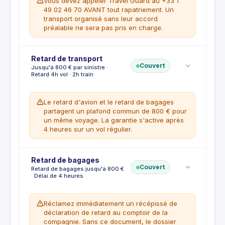
Vous devez appeler Travel Guard au +33 1
Frais d'hospitalisation, avec avance
49 02 46 70 AVANT tout rapatriement. Un
possible si rapatriement impossible
transport organisé sans leur accord
Frais dentaires d'urgence jusqu'à 155 €
préalable ne sera pas pris en charge.
Titulaire, conjoint et enfants de moins de
25 ans à charge
CE QUI N'EST PAS COUVERT
Retard de transport
Soins programmés ou ordonnés en France.
CE QUI EST COUVERT
Couvert
Jusqu'à 800 € par sinistre ·
Frais d'optique, prothèses et
Transport sanitaire vers le domicile ou
Retard 4h vol · 2h train
appareillages.
l'hôpital adapté
États pathologiques antérieurs au départ.
Accompagnement des enfants de moins
Le retard d'avion et le retard de bagages
de 15 ans restés seuls
partagent un plafond commun de 800 € pour
Visite d'un proche en cas d'hospitalisation
un même voyage. La garantie s'active après
(hôtel 250 € la nuit, 10 nuits)
4 heures sur un vol régulier.
Retour du corps en cas de décès
CE QUI N'EST PAS COUVERT
Rapatriement organisé sans accord
Retard de bagages
préalable.
CE QUI EST COUVERT
Couvert
Retard de bagages jusqu'à 800 €
Déplacements entrepris pour un traitement
Frais de repas et de rafraîchissements
· Délai de 4 heures
médical.
Frais d'hôtel
Frais de transfert aéroport vers la
Réclamez immédiatement un récépissé de
destination finale
déclaration de retard au comptoir de la
Frais de modification ou de rachat du titre
compagnie. Sans ce document, le dossier