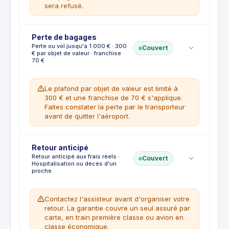
de transport
sera refusé.
CE QUI N'EST PAS COUVERT
Refus d'un transport de remplacement
proposé.
Perte de bagages
Retrait d'un avion annoncé avant le départ.
CE QUI EST COUVERT
Perte ou vol jusqu'à 1 000 € · 300
Couvert
Achats de première nécessité, vêtements
€ par objet de valeur · franchise
70 €
et articles de toilette
Bagages enregistrés sous la responsabilité
du transporteur
Le plafond par objet de valeur est limité à
CE QUI N'EST PAS COUVERT
300 € et une franchise de 70 € s'applique.
Articles achetés plus de 4 jours après
Faites constater la perte par le transporteur
l'arrivée.
avant de quitter l'aéroport.
Confiscation par une autorité publique.
Franchise
Retour anticipé
:
€70
Retour anticipé aux frais réels ·
Couvert
Hospitalisation ou décès d'un
CE QUI EST COUVERT
proche
Perte, vol ou détérioration des bagages
enregistrés
Indemnisation à la valeur de
Contactez l'assisteur avant d'organiser votre
remboursement après vétusté
retour. La garantie couvre un seul assuré par
Intervention en complément du
carte, en train première classe ou avion en
transporteur
classe économique.