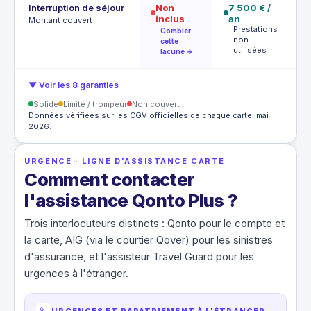
Interruption de séjour
Non
7 500 € /
1
inclus
an
P
Montant couvert
Prestations
Combler
u
non
cette
utilisées
lacune →
▼ Voir les 8 garanties
Solide
Limité / trompeur
Non couvert
Données vérifiées sur les CGV officielles de chaque carte, mai
2026.
URGENCE · LIGNE D'ASSISTANCE CARTE
Comment contacter
l'assistance Qonto Plus ?
Trois interlocuteurs distincts : Qonto pour le compte et
la carte, AIG (via le courtier Qover) pour les sinistres
d'assurance, et l'assisteur Travel Guard pour les
urgences à l'étranger.
URGENCES ET RAPATRIEMENT À L'ÉTRANGER