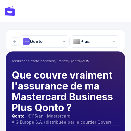
Qonto
Plus
Assurance carte bancaire
/
France
/
Qonto
/
Plus
Que couvre vraiment
l'assurance de ma
Mastercard Business
Plus Qonto ?
Qonto
·
€115
/an
·
Mastercard
·
AIG Europe S.A. (distribuée par le courtier Qover)