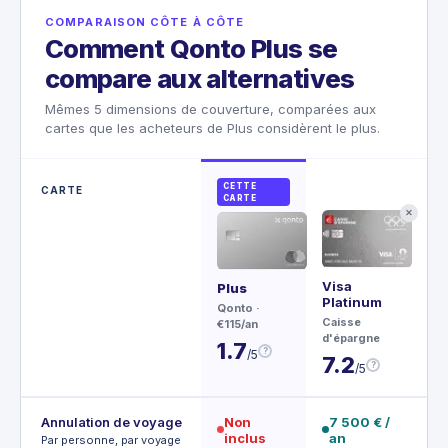
COMPARAISON CÔTE À CÔTE
Comment Qonto Plus se
compare aux alternatives
Mêmes 5 dimensions de couverture, comparées aux
cartes que les acheteurs de Plus considèrent le plus.
CETTE
CARTE
CARTE
✕
Visa
Ce
Plus
Platinum
Ame
Qonto
·
Caisse
Exp
€115/an
d'épargne
€4,
1.7
?
/5
7.2
4
?
/5
Annulation de voyage
Non
7 500 € /
1
inclus
an
V
Par personne, par voyage