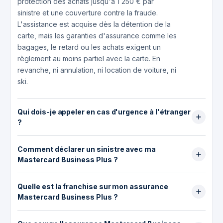
protection des achats jusqu'à 1 250 € par
sinistre et une couverture contre la fraude.
L'assistance est acquise dès la détention de la
carte, mais les garanties d'assurance comme les
bagages, le retard ou les achats exigent un
règlement au moins partiel avec la carte. En
revanche, ni annulation, ni location de voiture, ni
ski.
Qui dois-je appeler en cas d'urgence à l'étranger
?
En cas d'urgence à l'étranger, appelez
Comment déclarer un sinistre avec ma
l'assisteur Travel Guard au +33 1 49 02 46 70,
Mastercard Business Plus ?
joignable 24h/24. C'est lui, et non Qonto, qui
gère les hospitalisations, l'assistance médicale
Vous disposez de 20 jours à compter du sinistre
et les rapatriements. Avant tout rapatriement,
Quelle est la franchise sur mon assurance
pour le déclarer. La déclaration se fait via le
vous devez obtenir son accord préalable.
Mastercard Business Plus ?
formulaire en ligne de la section Assurance du
Qonto reste votre interlocuteur pour le compte
site Qonto. Préparez les justificatifs : attestation
Les franchises dépendent de la garantie. Sur les
et la carte. Pour les remboursements de sinistres
de validité de la carte, justificatif de paiement