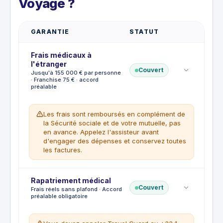
Voyage ?
GARANTIE
STATUT
Frais médicaux à
l'étranger
Couvert
Jusqu'à 155 000 € par personne
· Franchise 75 € · accord
préalable
Les frais sont remboursés en complément de
la Sécurité sociale et de votre mutuelle, pas
en avance. Appelez l'assisteur avant
d'engager des dépenses et conservez toutes
les factures.
Franchise
Rapatriement médical
:
€75
Couvert
Frais réels sans plafond · Accord
préalable obligatoire
CE QUI EST COUVERT
Honoraires médicaux et médicaments
prescrits à l'étranger