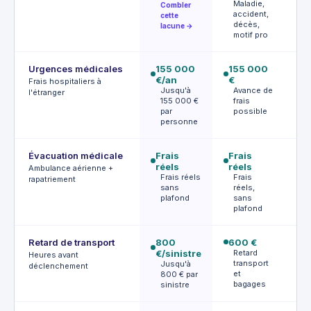
p
Maladie,
Combler
l
accident,
cette
décès,
lacune →
motif pro
Urgences médicales
155 000
155 000
Fr
€/an
€
ré
Frais hospitaliers à
Jusqu'à
Avance de
F
l'étranger
155 000 €
frais
par
possible
personne
Évacuation médicale
Frais
Frais
Fr
réels
réels
ré
Ambulance aérienne +
Frais réels
Frais
A
rapatriement
sans
réels,
p
plafond
sans
o
plafond
Retard de transport
800
600 €
2
€/sinistre
Retard
D
Heures avant
transport
Jusqu'à
déclenchement
et
800 € par
bagages
sinistre