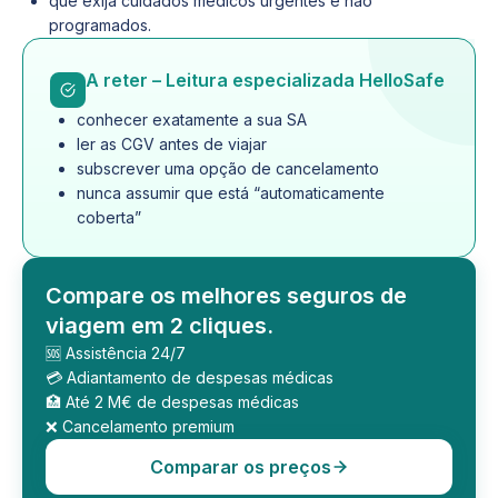
que exija cuidados médicos urgentes e não
programados.
A reter – Leitura especializada HelloSafe
conhecer exatamente a sua SA
ler as CGV antes de viajar
subscrever uma opção de cancelamento
nunca assumir que está “automaticamente
coberta”
Compare os melhores seguros de
viagem em 2 cliques.
🆘 Assistência 24/7
💳 Adiantamento de despesas médicas
🏥 Até 2 M€ de despesas médicas
❌ Cancelamento premium
Comparar os preços