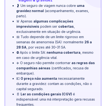
viagem & gravidez
🤰 Um seguro de viagem nunca cobre
uma
gravidez normal
(acompanhamento, exames,
parto).
🚨 Apenas
algumas complicações
imprevisíveis
podem ser
cobertas
,
exclusivamente em situação de urgência.
📅 Tudo depende de um limite rigoroso em
semanas de amenorreia (SA): normalmente
26 a
28 SA
, por vezes até 30–31 SA.
⛔ Após o limite SA:
nenhuma cobertura
, mesmo
em caso de urgência vital.
✈️ O seguro não permite contornar
as regras das
companhias aéreas
(certificados, recusa de
embarque).
💶
O preço não aumenta
necessariamente
durante a gravidez: contam as condições, não o
capital segurado.
📄
Ler as condições gerais (CGV)
é
indispensável: uma má interpretação gera recusas
frequentes.