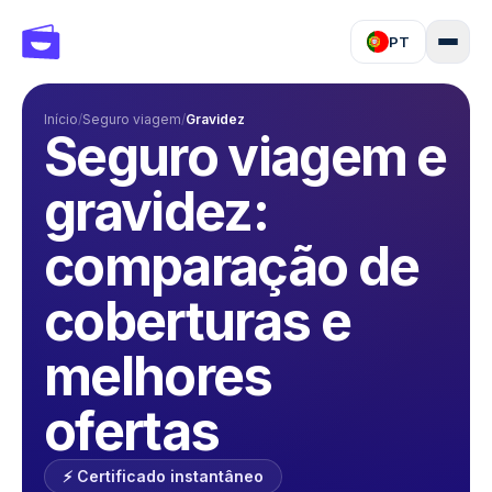
PT
Início
/
Seguro viagem
/
Gravidez
Seguro viagem e
gravidez:
comparação de
coberturas e
melhores
ofertas
⚡️ Certificado instantâneo