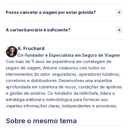
Não. O parto é quase sempre excluído.
Posso cancelar a viagem por estar grávida?
Apenas em contratos muito específicos, em caso de
complicação médica imprevisível.
A cartao bancário é suficiente?
Não. Os plafonds são baixos e a gravidez é
frequentemente excluída.
A. Fruchard
Co-fundador e Especialista em Seguro de Viagem
Com mais de 11 anos de experiência em corretagem de
seguro de viagem, Antoine colaborou com todos os
intervenientes do setor: seguradoras, operadores turísticos,
corretores e distribuidores. Desenvolveu uma expertise
aprofundada em cobertura de riscos, condições de apólices
e gestão de sinistros. Co-fundador da HelloSafe, lidera a
estratégia editorial e metodológica para fornecer aos
viajantes informações claras, independentes e acionáveis.
Sobre o mesmo tema