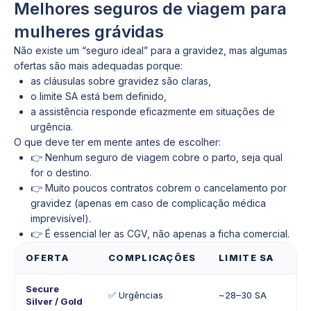
Melhores seguros de viagem para
mulheres grávidas
Não existe um “seguro ideal” para a gravidez, mas algumas
ofertas são mais adequadas porque:
as cláusulas sobre gravidez são claras,
o limite SA está bem definido,
a assistência responde eficazmente em situações de
urgência.
O que deve ter em mente antes de escolher:
👉 Nenhum seguro de viagem cobre o parto, seja qual
for o destino.
👉 Muito poucos contratos cobrem o cancelamento por
gravidez (apenas em caso de complicação médica
imprevisível).
👉 É essencial ler as CGV, não apenas a ficha comercial.
OFERTA
COMPLICAÇÕES
LIMITE SA
P
Secure
✅ Urgências
~28–30 SA
❌
Silver / Gold