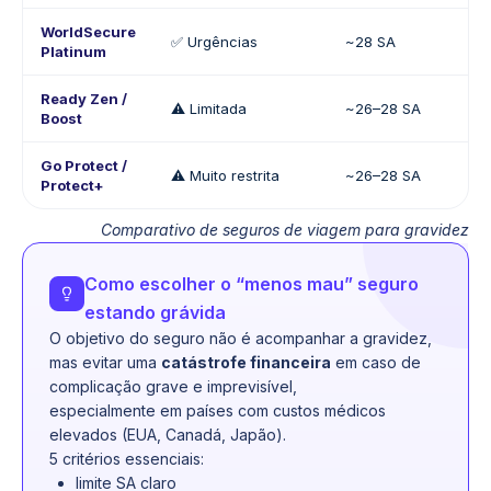
WorldSecure
✅ Urgências
~28 SA
❌
Platinum
Ready Zen /
⚠️ Limitada
~26–28 SA
❌
Boost
Go Protect /
⚠️ Muito restrita
~26–28 SA
❌
Protect+
Comparativo de seguros de viagem para gravidez
Como escolher o “menos mau” seguro
estando grávida
O objetivo do seguro não é acompanhar a gravidez,
mas evitar uma
catástrofe financeira
em caso de
complicação grave e imprevisível,
especialmente em países com custos médicos
elevados (EUA, Canadá, Japão).
5 critérios essenciais:
limite SA claro