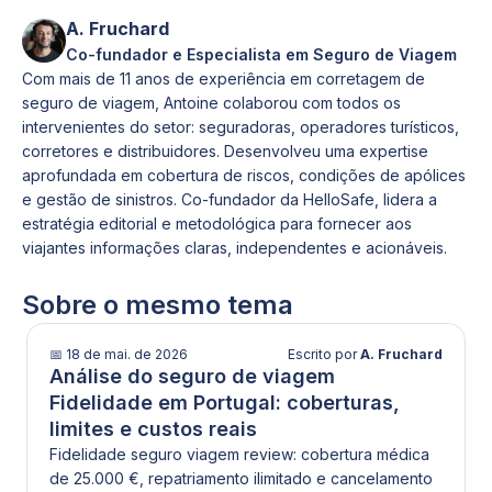
totalmente um seguro de viagem anual por vários
A. Fruchard
motivos:
Co-fundador e Especialista em Seguro de Viagem
1️⃣ Os limites médicos costumam ser inferiores.
Com mais de 11 anos de experiência em corretagem de
2️⃣ A cobertura só é válida se a viagem for paga
seguro de viagem, Antoine colaborou com todos os
integralmente com o cartão.
intervenientes do setor: seguradoras, operadores turísticos,
3️⃣ A duração máxima por viagem geralmente é
corretores e distribuidores. Desenvolveu uma expertise
limitada (ex.: 90 dias).
aprofundada em cobertura de riscos, condições de apólices
4️⃣ Coberturas como cancelamento, bagagem ou
e gestão de sinistros. Co-fundador da HelloSafe, lidera a
estratégia editorial e metodológica para fornecer aos
interrupção podem ser restritas.
viajantes informações claras, independentes e acionáveis.
5️⃣ Nem sempre há pagamento direto ao hospital.
👉 O cartão pode oferecer proteção básica.
Sobre o mesmo tema
<b>O seguro de viagem anual</b> garante
proteção contínua, estruturada e adaptada a todas
as suas viagens durante 12 meses.
📅
18 de mai. de 2026
Escrito por
A. Fruchard
Análise do seguro de viagem
Fidelidade em Portugal: coberturas,
limites e custos reais
Fidelidade seguro viagem review: cobertura médica
de 25.000 €, repatriamento ilimitado e cancelamento