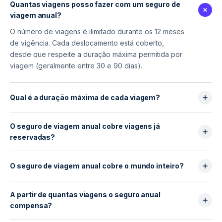
Quantas viagens posso fazer com um seguro de
viagem anual?
O número de viagens é ilimitado durante os 12 meses
de vigência. Cada deslocamento está coberto,
desde que respeite a duração máxima permitida por
viagem (geralmente entre 30 e 90 dias).
Qual é a duração máxima de cada viagem?
A duração máxima por viagem varia conforme o
O seguro de viagem anual cobre viagens já
contrato, normalmente entre 30 e 90 dias. Se esse
reservadas?
limite for ultrapassado, a cobertura deixa de valer
para essa viagem específica.
Sim. Todas as viagens realizadas durante o período
de validade estão cobertas. No entanto, a cobertura
O seguro de viagem anual cobre o mundo inteiro?
de cancelamento aplica-se apenas a eventos
Na maioria dos casos, sim. A cobertura costuma ser
imprevistos ocorridos após a contratação do seguro.
A partir de quantas viagens o seguro anual
global, embora alguns destinos possam ter limites
compensa?
específicos ou exclusões.
Geralmente a partir de 2 a 3 viagens por ano. Quanto