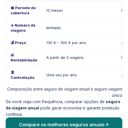
📅 Período de
12 meses
Dur
cobertura
✈️ Número de
Ilimitado
1 v
viagens
💰 Preço
130 € – 300 € por ano
40 
📊
A partir de 3 viagens
Ide
Rentabilidade
🧾
Uma vez por ano
Ant
Contratação
Comparação entre seguro de viagem anual e seguro viagem
única
Se você viaja com frequência, comparar opções de
seguro
de viagem anual
pode gerar economia e garantir proteção
contínua.
Compare os melhores seguros anuais