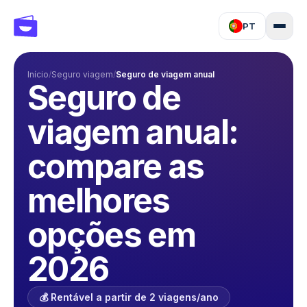
PT
Início
/
Seguro viagem
/
Seguro de viagem anual
Seguro de
viagem anual:
compare as
melhores
opções em
2026
💰 Rentável a partir de 2 viagens/ano