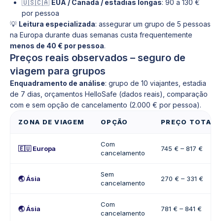
🇺🇸🇨🇦
EUA / Canadá / estadias longas
: 90 a 130 €
por pessoa
💡
Leitura especializada
: assegurar um grupo de 5 pessoas
na Europa durante duas semanas custa frequentemente
menos de 40 € por pessoa
.
Preços reais observados – seguro de
viagem para grupos
Enquadramento de análise
: grupo de 10 viajantes, estadia
de 7 dias, orçamentos HelloSafe (dados reais), comparação
com e sem opção de cancelamento (2.000 € por pessoa).
ZONA DE VIAGEM
OPÇÃO
PREÇO TOTAL 
Com
🇪🇺 Europa
745 € – 817 €
cancelamento
Sem
🌏 Ásia
270 € – 331 €
cancelamento
Com
🌏 Ásia
781 € – 841 €
cancelamento