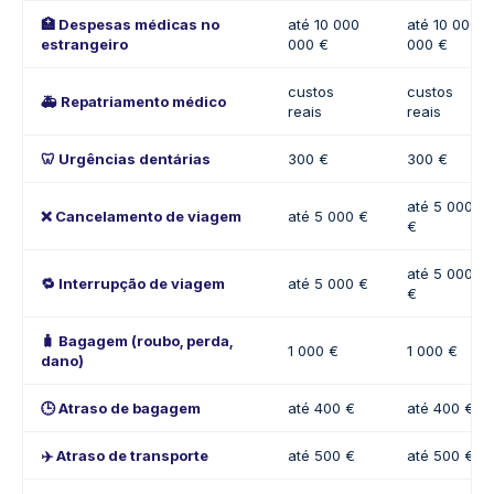
🏥 Despesas médicas no
até 10 000
até 10 000
estrangeiro
000 €
000 €
custos
custos
🚑 Repatriamento médico
reais
reais
🦷 Urgências dentárias
300 €
300 €
até 5 000
❌ Cancelamento de viagem
até 5 000 €
€
até 5 000
🔁 Interrupção de viagem
até 5 000 €
€
🧳 Bagagem (roubo, perda,
1 000 €
1 000 €
dano)
🕒 Atraso de bagagem
até 400 €
até 400 €
✈️ Atraso de transporte
até 500 €
até 500 €