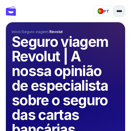
PT
Início
/
Seguro viagem
/
Revolut
Seguro viagem
Revolut | A
nossa opinião
de especialista
sobre o seguro
das cartas
bancárias