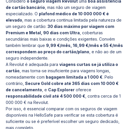
Considero
o seguro viagem Revolut
uma
boa assistência
de cartão bancário
, mas não um seguro de viagem
especializado. O
plafond médico de 10 000 000 € é
elevado
, mas a cobertura continua limitada pela natureza de
um seguro de cartão:
30 dias máximo por viagem com
Premium e Metal, 90 dias com Ultra
, coberturas
secundárias mais baixas e condições exigentes. Convém
também lembrar que
9,99 €/mês, 16,99 €/mês e 55 €/mês
correspondem ao preço do cartão/plano
, e não ao de um
seguro independente.
A Revolut é adequada para
viagens curtas se já utiliza o
cartão
, mas torna-se insuficiente para viagens longas,
nomeadamente com
bagagem limitada a 1 000 €
. Pelo
contrário,
Secure Gold cobre até 365 dias com 10 000 €
de cancelamento
, e
Cap Explorer
oferece
responsabilidade civil até 4 500 000 €
, contra cerca de 1
000 000 € na Revolut.
Por isso, é essencial comparar com os seguros de viagem
disponíveis na HelloSafe para verificar se esta cobertura é
suficiente ou se é preferível escolher um seguro dedicado,
mais completo.