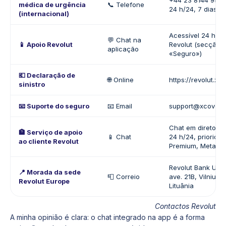
+44 23 8144 9963 
médica de urgência
📞 Telefone
24 h/24, 7 dias/
(internacional)
Acessível 24 h/2
💬 Chat na
📱 Apoio Revolut
Revolut (secção 
aplicação
«Seguro»)
💶 Declaração de
🌐 Online
https://revolut.xc
sinistro
📧 Suporte do seguro
📧 Email
support@xcover.
Chat em direto na
🏦 Serviço de apoio
📱 Chat
24 h/24, prioridad
ao cliente Revolut
Premium, Metal e 
Revolut Bank UAB,
📍 Morada da sede
📮 Correio
ave. 21B, Vilnius,
Revolut Europe
Lituânia
Contactos Revolut
A minha opinião é clara: o chat integrado na app é a forma