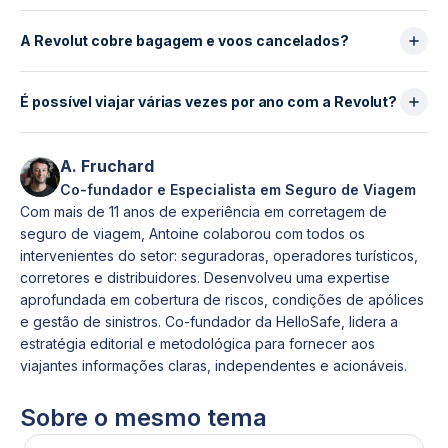
Aceda à secção de seguros
No entanto, algumas situações não estão cobertas,
A Revolut é suficiente para:
Abra um processo de sinistro
como uma simples mudança de ideias ou um
viagens curtas
A Revolut cobre bagagem e voos cancelados?
Carregue os comprovativos
problema profissional sem justificação médica.
city breaks
Os reembolsos são efetuados após validação do
Sim, mas com limites:
férias clássicas
processo. O prazo depende da complexidade do
bagagem: máximo 1 000 €
É possível viajar várias vezes por ano com a Revolut?
No entanto, torna-se insuficiente para:
sinistro e da completude da documentação.
atraso: máximo 500 €
viagens com mais de 30 a 90 dias
Sim. Pode fazer tantas viagens quantas quiser,
cancelamento: máximo 5 000 €
voltas ao mundo
desde que cada viagem respeite a duração máxima
A. Fruchard
Estes plafonds são corretos, mas inferiores aos
estadias de longa duração
autorizada (30 ou 90 dias conforme o plano) e que
Co-fundador e Especialista em Seguro de Viagem
melhores seguros de viagem, que cobrem até 3 000
viajantes que querem uma cobertura premium
a sua subscrição se mantenha ativa.
Com mais de 11 anos de experiência em corretagem de
€ ou mais para bagagem.
completa
seguro de viagem, Antoine colaborou com todos os
Nestes casos, um seguro viagem especializado
intervenientes do setor: seguradoras, operadores turísticos,
disponível na HelloSafe é geralmente mais
corretores e distribuidores. Desenvolveu uma expertise
adequado.
aprofundada em cobertura de riscos, condições de apólices
e gestão de sinistros. Co-fundador da HelloSafe, lidera a
estratégia editorial e metodológica para fornecer aos
viajantes informações claras, independentes e acionáveis.
Sobre o mesmo tema