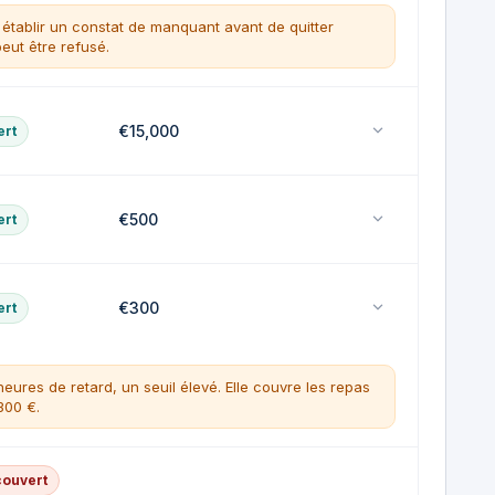
ésidence.
s établir un constat de manquant avant de quitter
eut être refusé.
€15,000
ert
€500
ert
ité totale permanente
ou à une compétition.
€300
ert
on
heures de retard, un seuil élevé. Elle couvre les repas
300 €.
couvert