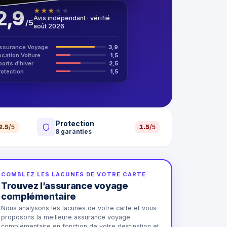
2,9
★
★
★
★
★
Avis indépendant · vérifié
/
5
août 2026
ssurance Voyage
3,9
ocation Voiture
1,5
ports d'hiver
2,5
rotection
1,5
Protection
2.5
/5
1.5
/5
8
garanties
COMBLEZ LES LACUNES DE VOTRE CARTE
Trouvez l’assurance voyage
complémentaire
Nous analysons les lacunes de votre carte et vous
proposons la meilleure assurance voyage
complémentaire en fonction de votre destination et