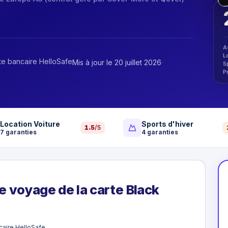
A
L
te bancaire HelloSafe
Mis à jour le 20 juillet 2026
·
S
P
Location Voiture
Sports d'hiver
1.5
/5
7
garanties
4
garanties
e voyage de la carte Black
caire HelloSafe