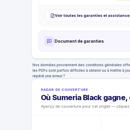
Repas et rafraîchissements
Nuit d'hôtel supplémentaire si nécessair
CE QUI N'EST PAS COUVERT
Voir toutes les garanties et assistance
Retard inférieur à 6 heures.
Document de garanties
Nos données proviennent des conditions générales offic
les PDFs sont parfois difficiles à obtenir ou à mettre à jo
repéré une erreur ?
RADAR DE COUVERTURE
Où Sumeria Black gagne, 
Aperçu de couverture pour cet onglet — cliquez 