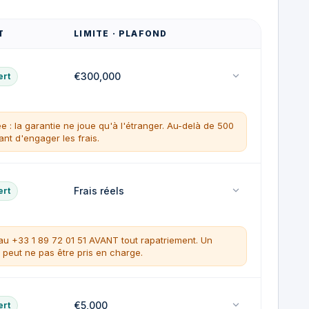
T
LIMITE · PLAFOND
€300,000
ert
 : la garantie ne joue qu'à l'étranger. Au-delà de 500
nt d'engager les frais.
Frais réels
ert
x d'urgence à l'étranger
€
le plus proche
u +33 1 89 72 01 51 AVANT tout rapatriement. Un
 peut ne pas être pris en charge.
ntes.
ce.
€5,000
ert