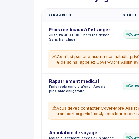
GARANTIE
STATU
Frais médicaux à l'étranger
Couv
Jusqu'à 300 000 € hors résidence ·
Sans franchise
Ce n'est pas une assurance maladie privée
€ de soins, appelez Cover-More Assist ava
Rapatriement médical
CE QUI EST COUVERT
Couv
Frais réels sans plafond · Accord
Frais d'hospitalisation et soins médicau
préalable obligatoire
Soins dentaires d'urgence jusqu'à 250 
Frais de transport vers l'hôpital adapté 
Vous devez contacter Cover-More Assist a
CE QUI N'EST PAS COUVERT
transport organisé seul, sans leur accord,
Soins planifiés ou pathologies préexista
Soins reçus dans votre pays de résiden
Annulation de voyage
CE QUI EST COUVERT
Couv
Maladie, accident, décès d'un proche ·