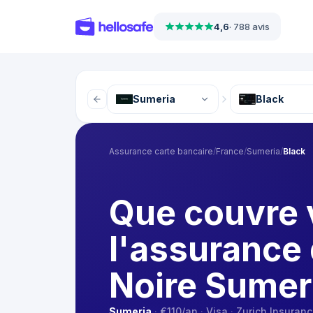
4,6
·
788 avis
Sumeria
Black
Assurance carte bancaire
/
France
/
Sumeria
/
Black
Que couvre 
l'assurance
Noire Sumer
Sumeria
·
€110
/an
·
Visa
·
Zurich Insuranc