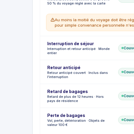
Rapatriement sanitaire vers votre domicil
50 % du voyage réglé avec la carte
Escorte médicale si nécessaire
Retour du corps en cas de décès à l'ét
Au moins la moitié du voyage doit être rég
CE QUI N'EST PAS COUVERT
pour simple convenance personnelle n'es
Rapatriement organisé sans accord préa
Interruption de séjour
CE QUI EST COUVERT
Couv
Interruption et retour anticipé · Monde
Maladie, accident ou décès de l'assuré
entier
Licenciement économique, convocation
Dommages graves au domicile, déconsei
Retour anticipé
CE QUI N'EST PAS COUVERT
CE QUI EST COUVERT
Couv
Retour anticipé couvert · Inclus dans
Annulation pour convenance personnell
Remboursement au prorata du séjour non 
l'interruption
Pandémie ou quarantaine liée à un déco
Excursions prépayées non utilisées
Pathologies préexistantes connues.
CE QUI N'EST PAS COUVERT
Retard de bagages
Interruption pour convenance personnel
CE QUI EST COUVERT
Couv
Retard de plus de 12 heures · Hors
Frais de retour anticipé en cas d'évén
pays de résidence
Perte de bagages
CE QUI EST COUVERT
Couv
Vol, perte, détérioration · Objets de
Achats de première nécessité en cas de
valeur 100 €
CE QUI N'EST PAS COUVERT