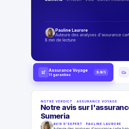
Pauline Laurore
Auteure des analyses d'assurance car
8 min de lecture
Assurance Voyage
3.9
/5
11
garanties
NOTRE VERDICT
·
ASSURANCE VOYAGE
Notre avis sur l'assuranc
Sumeria
AVIS D'EXPERT
·
PAULINE LAURORE
Auteure des analyses d'assurance carte ban