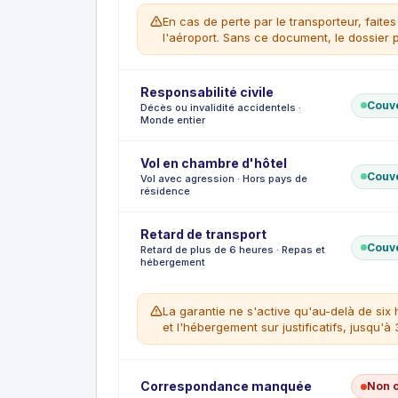
Retard à l'arrivée dans votre pays de r
En cas de perte par le transporteur, faite
l'aéroport. Sans ce document, le dossier p
Responsabilité civile
CE QUI EST COUVERT
Couv
Décès ou invalidité accidentels ·
Vol, perte ou détérioration des bagages
Monde entier
Documents de voyage jusqu'à 200 €
CE QUI N'EST PAS COUVERT
Vol en chambre d'hôtel
Objets de valeur au-delà de 100 €.
CE QUI EST COUVERT
Couv
Vol avec agression · Hors pays de
Argent personnel au-delà de 100 €.
Capital en cas de décès accidentel
résidence
Perte d'un membre ou de la vue, invalid
CE QUI N'EST PAS COUVERT
Retard de transport
Accidents liés à un sport professionnel 
CE QUI EST COUVERT
Couv
Retard de plus de 6 heures · Repas et
Vol des effets personnels avec agressi
hébergement
CE QUI N'EST PAS COUVERT
Vol sans agression ou sans effraction.
La garantie ne s'active qu'au-delà de six 
et l'hébergement sur justificatifs, jusqu'à 
Correspondance manquée
Non 
CE QUI EST COUVERT