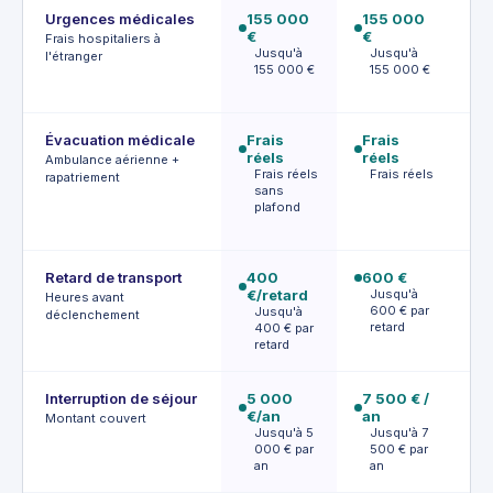
Urgences médicales
155 000
155 000
3
€
€
€
Frais hospitaliers à
Jusqu'à
Jusqu'à
J
l'étranger
155 000 €
155 000 €
€
Évacuation médicale
Frais
Frais
Fr
réels
réels
ré
Ambulance aérienne +
Frais réels
Frais réels
F
rapatriement
sans
plafond
Retard de transport
400
600 €
9
€/retard
Jusqu'à
J
Heures avant
600 € par
9
Jusqu'à
déclenchement
retard
r
400 € par
retard
Interruption de séjour
5 000
7 500 € /
1
€/an
an
J
Montant couvert
0
Jusqu'à 5
Jusqu'à 7
000 € par
500 € par
an
an