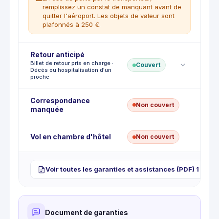
remplissez un constat de manquant avant de
quitter l'aéroport. Les objets de valeur sont
plafonnés à 250 €.
Franchise
Retour anticipé
:
€70
Billet de retour pris en charge ·
Couvert
Décès ou hospitalisation d'un
CE QUI EST COUVERT
proche
Vol, perte ou détérioration des bagages
enregistrés
CE QUI N'EST PAS COUVERT
Correspondance
Non couvert
Objets de valeur plafonnés à 250 €
CE QUI EST COUVERT
manquée
Prise en charge du transport pour un
Espèces, titres de transport et documents
retour anticipé
En cas d'hospitalisation ou de décès d'un
Vol en chambre d'hôtel
Non couvert
proche
CE QUI N'EST PAS COUVERT
Retour pour convenance personnelle
Voir toutes les garanties et assistances (PDF) 1
Document de garanties