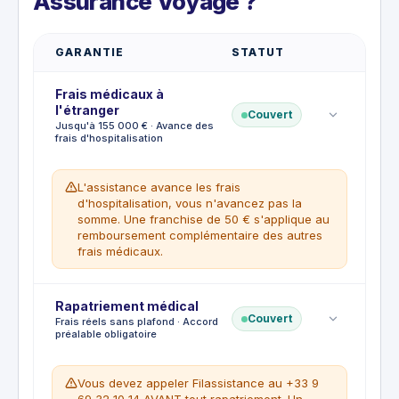
Assurance Voyage ?
GARANTIE
STATUT
Frais médicaux à
l'étranger
Couvert
Jusqu'à 155 000 € · Avance des
frais d'hospitalisation
L'assistance avance les frais
d'hospitalisation, vous n'avancez pas la
somme. Une franchise de 50 € s'applique au
remboursement complémentaire des autres
frais médicaux.
Franchise
Rapatriement médical
:
€50
Couvert
Frais réels sans plafond · Accord
préalable obligatoire
CE QUI EST COUVERT
Frais d'hospitalisation à l'étranger avec
avance de frais
Vous devez appeler Filassistance au +33 9
Soins médicaux d'urgence
69 32 10 14 AVANT tout rapatriement. Un