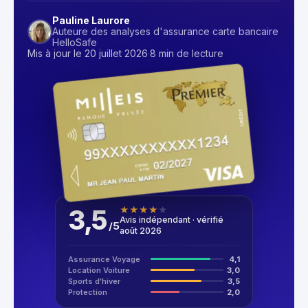
Pauline Laurore
Auteure des analyses d'assurance carte bancaire
HelloSafe
Mis à jour le 20 juillet 2026
·
8 min de lecture
3,5
★
★
★
★
★
Avis indépendant · vérifié
/
5
août 2026
Assurance Voyage
4,1
Location Voiture
3,0
Sports d'hiver
3,5
Protection
2,0