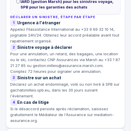
IARD (gestion Marsh) pour les sinistres voyage,
SPB pour les garanties des achats
DÉCLARER UN SINISTRE, ÉTAPE PAR ÉTAPE
Urgence à l'étranger
1
Appelez Filassistance International au +33 9 69 32 10 14,
joignable 24h/24. Obtenez leur accord préalable avant tout
rapatriement organisé.
Sinistre voyage à déclarer
2
Pour une annulation, un retard, des bagages, une location
ou le ski, contactez CNP Assurances via Marsh au +33 1 87
21 27 85 ou gestion.milleis@assurance.marsh.com.
Comptez 72 heures pour signaler une annulation.
Sinistre sur un achat
3
Déclarez un achat endommagé, volé ou non livré à SPB sur
gachatsmilleis.spb.eu, dans les 30 jours suivant
l'évènement.
En cas de litige
4
Si le désaccord persiste après réclamation, saisissez
gratuitement le Médiateur de l'Assurance sur mediation-
assurance.org.