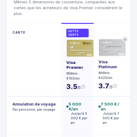
Mêmes 5 dimensions de couverture, comparées aux
cartes que les acheteurs de Visa Premier considèrent le
plus.
CETTE
CARTE
CARTE
✕
Visa
Ma
Visa
Platinum
Wor
Premier
Milleis
·
CIC
Milleis
·
€222/an
€30
€153/an
3.7
4.
3.5
?
/5
?
/5
Annulation de voyage
5 000
7 500 € /
1
€/an
an
J
Par personne, par voyage
0
Jusqu'à 5
Jusqu'à 7
a
000 € par
500 € par
an
an