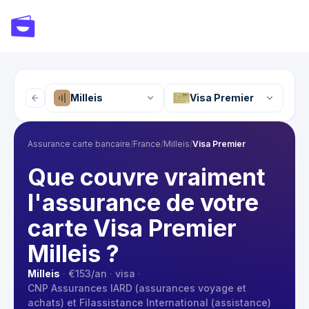
Milleis
Visa Premier
Assurance carte bancaire
/
France
/
Milleis
/
Visa Premier
Que couvre vraiment
l'assurance de votre
carte Visa Premier
Milleis ?
Milleis
·
€153
/an
·
visa
·
CNP Assurances IARD (assurances voyage et
achats) et Filassistance International (assistance)