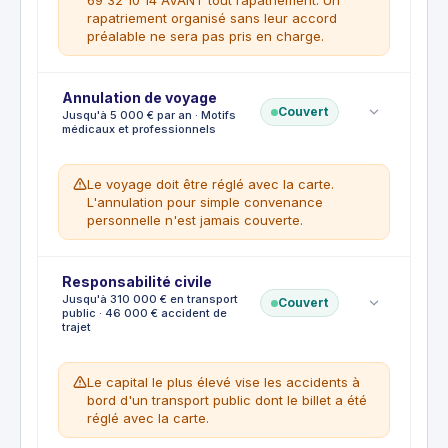
Soins dentaires urgents jusqu'à 700 €
rapatriement organisé sans leur accord
Titulaire, conjoint et enfants de moins de
préalable ne sera pas pris en charge.
25 ans à charge
CE QUI N'EST PAS COUVERT
Soins programmés en France
Annulation de voyage
Pathologies préexistantes
CE QUI EST COUVERT
Couvert
Jusqu'à 5 000 € par an · Motifs
Cures thermales et soins esthétiques
Rapatriement sanitaire vers le domicile ou
médicaux et professionnels
l'hôpital de référence
Accompagnement et garde des enfants de
Le voyage doit être réglé avec la carte.
moins de 15 ans
L'annulation pour simple convenance
Retour du corps en cas de décès jusqu'à
personnelle n'est jamais couverte.
800 €
CE QUI N'EST PAS COUVERT
Rapatriement organisé sans accord
Responsabilité civile
préalable
CE QUI EST COUVERT
Jusqu'à 310 000 € en transport
Couvert
Déplacements entrepris pour un traitement
Maladie grave, accident ou décès de
public · 46 000 € accident de
médical
trajet
l'assuré ou d'un proche
Licenciement économique
Mutation professionnelle imposée
Le capital le plus élevé vise les accidents à
Suppression ou modification des congés
bord d'un transport public dont le billet a été
payés par l'employeur
réglé avec la carte.
CE QUI N'EST PAS COUVERT