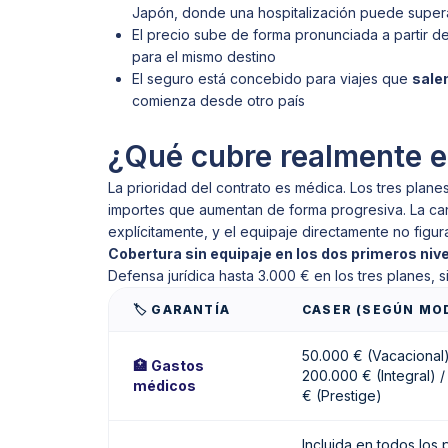
Japón, donde una hospitalización puede supera
El precio sube de forma pronunciada a partir d
para el mismo destino
El seguro está concebido para viajes que
sale
comienza desde otro país
¿Qué cubre realmente e
La prioridad del contrato es médica. Los tres plane
importes que aumentan de forma progresiva. La can
explícitamente, y el equipaje directamente no figura
Cobertura sin equipaje en los dos primeros niv
Defensa jurídica hasta 3.000 € en los tres planes, si
🏷️ GARANTÍA
CASER (SEGÚN MOD
50.000 € (Vacacional)
🏥 Gastos
200.000 € (Integral) 
médicos
€ (Prestige)
Incluida en todos los 