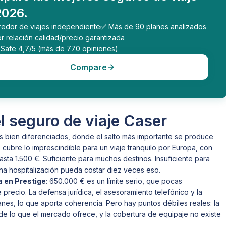
2026.
Corredor de viajes independiente
✅ Más de 90 planes analizados
r relación calidad/precio garantizada
loSafe 4,7/5 (más de 770 opiniones)
Compare
l seguro de viaje Caser
nes bien diferenciados, donde el salto más importante se produce
l, cubre lo imprescindible para un viaje tranquilo por Europa, con
sta 1.500 €. Suficiente para muchos destinos. Insuficiente para
na hospitalización pueda costar diez veces eso.
 en Prestige
: 650.000 € es un límite serio, que pocas
 precio. La defensa jurídica, el asesoramiento telefónico y la
lanes, lo que aporta coherencia. Pero hay puntos débiles reales: la
de lo que el mercado ofrece, y la cobertura de equipaje no existe