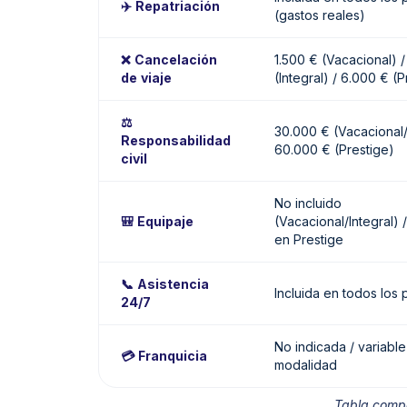
✈️ Repatriación
(gastos reales)
❌ Cancelación
1.500 € (Vacacional) /
de viaje
(Integral) / 6.000 € (P
⚖️
30.000 € (Vacacional/I
Responsabilidad
60.000 € (Prestige)
civil
No incluido
🎒 Equipaje
(Vacacional/Integral) /
en Prestige
📞 Asistencia
Incluida en todos los 
24/7
No indicada / variabl
💳 Franquicia
modalidad
Tabla compa