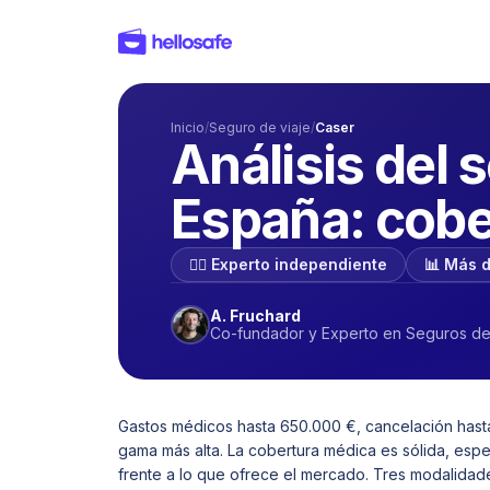
Inicio
/
Seguro de viaje
/
Caser
Análisis del 
España: cober
🕵️‍♂️ Experto independiente
📊 Más 
A. Fruchard
Co-fundador y Experto en Seguros de
Gastos médicos hasta 650.000 €, cancelación hasta
gama más alta. La cobertura médica es sólida, espe
frente a lo que ofrece el mercado. Tres modalidad