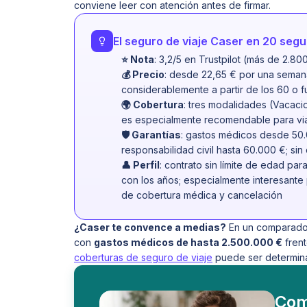
conviene leer con atención antes de firmar.
El seguro de viaje Caser en 20 seg
⭐ Nota
: 3,2/5 en Trustpilot (más de 2.80
💰 Precio
: desde 22,65 € por una seman
considerablemente a partir de los 60 o 
🌍 Cobertura
: tres modalidades (Vacacio
es especialmente recomendable para via
🛡️ Garantías
: gastos médicos desde 50.
responsabilidad civil hasta 60.000 €; sin
👤 Perfil
: contrato sin límite de edad pa
con los años; especialmente interesante
de cobertura médica y cancelación
¿Caser te convence a medias?
En un comparador
con
gastos médicos de hasta 2.500.000 €
frent
coberturas de seguro de viaje
puede ser determina
Com