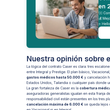
en 
🕵️‍♂️ 
💰 Mejo
⭐️ Hel
Nuestra opinión sobre e
La lógica del contrato Caser es clara: tres escalo
entre Integral y Prestige. El plan básico, Vacaciona
gastos médicos hasta 50.000 €
y cancelación ha
Estados Unidos, Tailandia o cualquier país donde u
La gran fortaleza de Caser es la
cobertura médica
aseguradoras generalistas igualan en esta franja de
responsabilidad civil están presentes en los tres p
cancelación máxima de 6.000 €
se queda lejos 
en Vacacional ni en Integral.