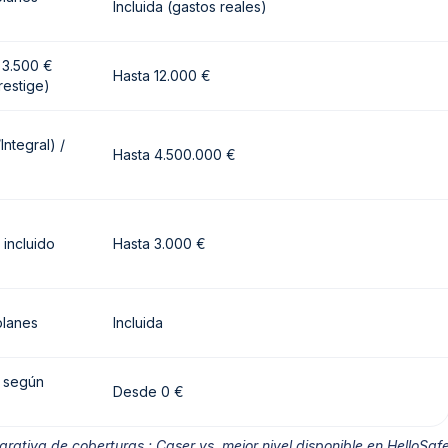
Incluida (gastos reales)
 3.500 €
Hasta 12.000 €
restige)
ntegral) /
Hasta 4.500.000 €
 incluido
Hasta 3.000 €
planes
Incluida
e según
Desde 0 €
rativa de coberturas : Caser vs. mejor nivel disponible en HelloSaf