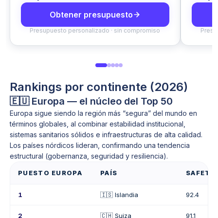
Obtener presupuesto
Presupuesto personalizado · sin compromiso
Presu
Rankings por continente (2026)
🇪🇺 Europa — el núcleo del Top 50
Europa sigue siendo la región más “segura” del mundo en
términos globales, al combinar estabilidad institucional,
sistemas sanitarios sólidos e infraestructuras de alta calidad.
Los países nórdicos lideran, confirmando una tendencia
estructural (gobernanza, seguridad y resiliencia).
PUESTO EUROPA
PAÍS
SAFETY 
1
🇮🇸 Islandia
92.4
2
🇨🇭 Suiza
91.1