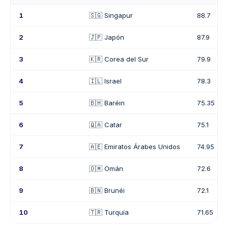
1
🇸🇬 Singapur
88.7
2
🇯🇵 Japón
87.9
3
🇰🇷 Corea del Sur
79.9
4
🇮🇱 Israel
78.3
5
🇧🇭 Baréin
75.35
6
🇶🇦 Catar
75.1
7
🇦🇪 Emiratos Árabes Unidos
74.95
8
🇴🇲 Omán
72.6
9
🇧🇳 Brunéi
72.1
10
🇹🇷 Turquía
71.65