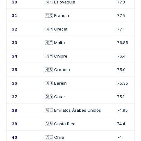
30
🇸🇰 Eslovaquia
77.8
31
🇫🇷 Francia
77.5
32
🇬🇷 Grecia
77.1
33
🇲🇹 Malta
76.85
34
🇨🇾 Chipre
76.4
35
🇭🇷 Croacia
75.9
36
🇧🇭 Baréin
75.35
37
🇶🇦 Catar
75.1
38
🇦🇪 Emiratos Árabes Unidos
74.95
39
🇨🇷 Costa Rica
74.4
40
🇨🇱 Chile
74