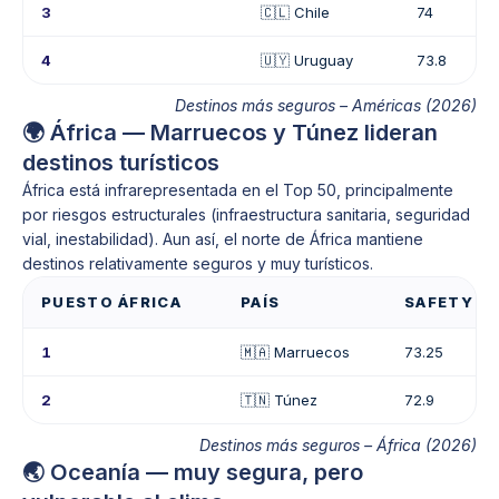
3
🇨🇱 Chile
74
4
🇺🇾 Uruguay
73.8
Destinos más seguros – Américas (2026)
🌍 África — Marruecos y Túnez lideran
destinos turísticos
África está infrarepresentada en el Top 50, principalmente
por riesgos estructurales (infraestructura sanitaria, seguridad
vial, inestabilidad). Aun así, el norte de África mantiene
destinos relativamente seguros y muy turísticos.
PUESTO ÁFRICA
PAÍS
SAFETY IN
1
🇲🇦 Marruecos
73.25
2
🇹🇳 Túnez
72.9
Destinos más seguros – África (2026)
🌏 Oceanía — muy segura, pero