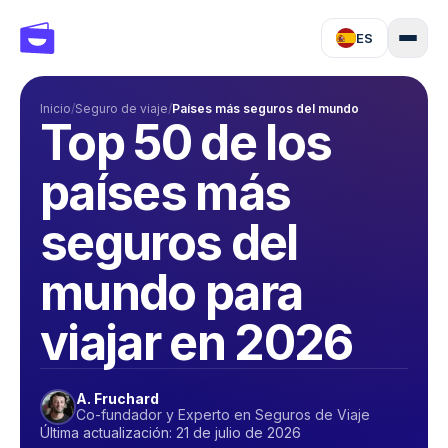
ES
Inicio
/
Seguro de viaje
/
Países más seguros del mundo
Top 50 de los
países más
seguros del
mundo para
viajar en 2026
A. Fruchard
Co-fundador y Experto en Seguros de Viaje
Última actualización: 21 de julio de 2026