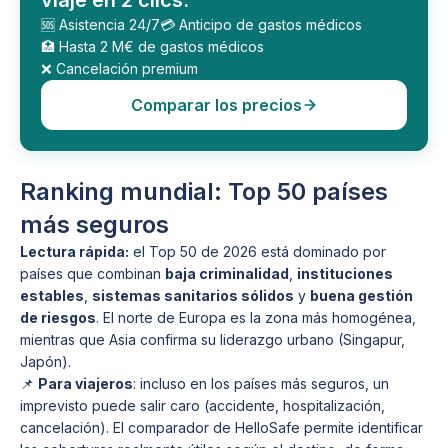
viaje en 2 clics.
🆘 Asistencia 24/7
💳 Anticipo de gastos médicos
🏥 Hasta 2 M€ de gastos médicos
❌ Cancelación premium
Comparar los precios
Ranking mundial: Top 50 países
más seguros
Lectura rápida:
el Top 50 de 2026 está dominado por
países que combinan
baja criminalidad
,
instituciones
estables
,
sistemas sanitarios sólidos
y
buena gestión
de riesgos
. El norte de Europa es la zona más homogénea,
mientras que Asia confirma su liderazgo urbano (Singapur,
Japón).
📌
Para viajeros
: incluso en los países más seguros, un
imprevisto puede salir caro (accidente, hospitalización,
cancelación). El comparador de HelloSafe permite identificar