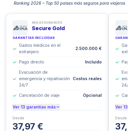
Ranking 2026 – Top 50 países más seguros para viajeros
IMA ASSURANCES
Secure Gold
GARANTÍAS INCLUIDAS
GARANTÍ
Gastos médicos en el
Gast
2.500.000 €
extranjero
extr
Pago directo
Incluido
Pago
Evacuación de
Evac
emergencia y repatriación
Costos reales
emer
24/7
24/7
Cancelación de viaje
Opcional
Canc
Ver 13 garantías más
Ver 13 
Desde
Desde
37,97 €
37,