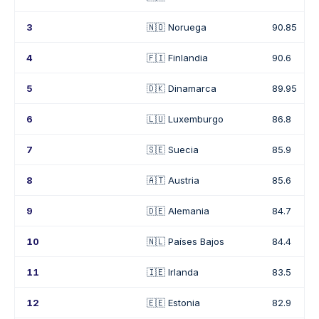
3
🇳🇴 Noruega
90.85
4
🇫🇮 Finlandia
90.6
5
🇩🇰 Dinamarca
89.95
6
🇱🇺 Luxemburgo
86.8
7
🇸🇪 Suecia
85.9
8
🇦🇹 Austria
85.6
9
🇩🇪 Alemania
84.7
10
🇳🇱 Países Bajos
84.4
11
🇮🇪 Irlanda
83.5
12
🇪🇪 Estonia
82.9