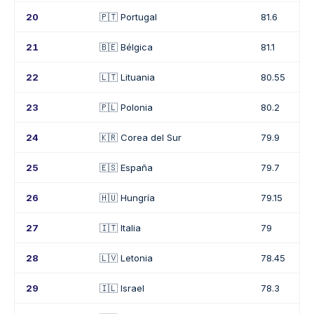
20
🇵🇹 Portugal
81.6
21
🇧🇪 Bélgica
81.1
22
🇱🇹 Lituania
80.55
23
🇵🇱 Polonia
80.2
24
🇰🇷 Corea del Sur
79.9
25
🇪🇸 España
79.7
26
🇭🇺 Hungría
79.15
27
🇮🇹 Italia
79
28
🇱🇻 Letonia
78.45
29
🇮🇱 Israel
78.3