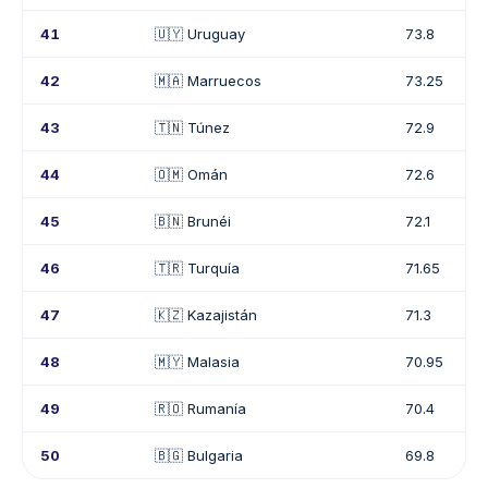
41
🇺🇾 Uruguay
73.8
42
🇲🇦 Marruecos
73.25
43
🇹🇳 Túnez
72.9
44
🇴🇲 Omán
72.6
45
🇧🇳 Brunéi
72.1
46
🇹🇷 Turquía
71.65
47
🇰🇿 Kazajistán
71.3
48
🇲🇾 Malasia
70.95
49
🇷🇴 Rumanía
70.4
50
🇧🇬 Bulgaria
69.8