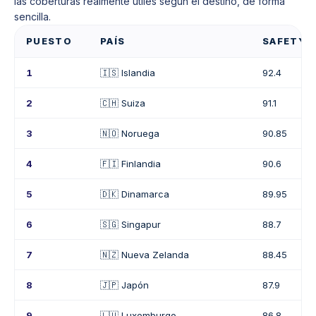
las coberturas realmente útiles según el destino, de forma
sencilla.
PUESTO
PAÍS
SAFETY I
1
🇮🇸 Islandia
92.4
2
🇨🇭 Suiza
91.1
3
🇳🇴 Noruega
90.85
4
🇫🇮 Finlandia
90.6
5
🇩🇰 Dinamarca
89.95
6
🇸🇬 Singapur
88.7
7
🇳🇿 Nueva Zelanda
88.45
8
🇯🇵 Japón
87.9
9
🇱🇺 Luxemburgo
86.8