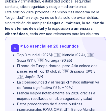
pública y criminalidad, estabilidad política, seguridad
sanitaria, ciberseguridad y riesgo medioambiental.
Esta edición 2026 propone una visión más moderna de la
“seguridad” en viaje: ya no se trata solo de evitar delitos,
sino también de anticipar
riesgos climáticos
, la
solidez de
los sistemas de salud
y la exposición a
amenazas
cibernéticas
, cada vez más relevantes para los viajeros.
📌 Lo esencial en 20 segundos
Top 3 mundial (2026): 🇮🇸 Islandia (92.4), 🇨🇭
Suiza (91.1), 🇳🇴 Noruega (90.85)
El norte de Europa domina, pero Asia coloca dos
países en el Top 10 global: 🇸🇬 Singapur (6º) y
🇯🇵 Japón (8º)
La ciberseguridad y el riesgo climático influyen ya
de forma significativa (15% + 10%)
Francia mejora notablemente en 2026 gracias a
mejores resultados en ciberseguridad y salud
Datos procedentes de fuentes públicas
internacionales (ONU, OMS, UIT, Banco Mundial,