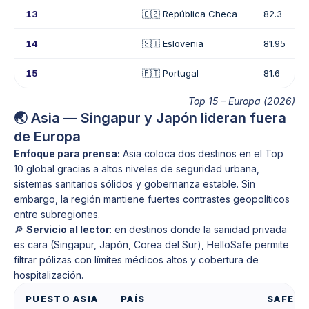
13
🇨🇿 República Checa
82.3
14
🇸🇮 Eslovenia
81.95
15
🇵🇹 Portugal
81.6
Top 15 – Europa (2026)
🌏 Asia — Singapur y Japón lideran fuera
de Europa
Enfoque para prensa:
Asia coloca dos destinos en el Top
10 global gracias a altos niveles de seguridad urbana,
sistemas sanitarios sólidos y gobernanza estable. Sin
embargo, la región mantiene fuertes contrastes geopolíticos
entre subregiones.
🔎
Servicio al lector
: en destinos donde la sanidad privada
es cara (Singapur, Japón, Corea del Sur), HelloSafe permite
filtrar pólizas con límites médicos altos y cobertura de
hospitalización.
PUESTO ASIA
PAÍS
SAFETY