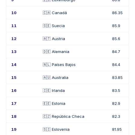
10
🇨🇦 Canadá
86.35
11
🇸🇪 Suecia
85.9
12
🇦🇹 Austria
85.6
13
🇩🇪 Alemania
84.7
14
🇳🇱 Países Bajos
84.4
15
🇦🇺 Australia
83.85
16
🇮🇪 Irlanda
83.5
17
🇪🇪 Estonia
82.9
18
🇨🇿 República Checa
82.3
19
🇸🇮 Eslovenia
81.95