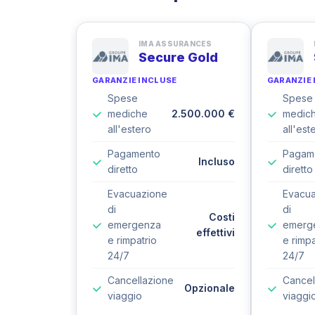
IMA ASSURANCES
Secure Gold
GARANZIE INCLUSE
GARANZIE 
Spese
Spese
mediche
2.500.000 €
medic
all'estero
all'est
Pagamento
Pagam
Incluso
diretto
diretto
Evacuazione
Evacu
di
di
Costi
emergenza
emerg
effettivi
e rimpatrio
e rimpa
24/7
24/7
Cancellazione
Cancel
Opzionale
viaggio
viaggi