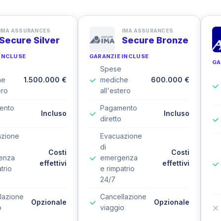
IMA ASSURANCES
IMA ASSURANCES
Secure Silver
Secure Bronze
INCLUSE
GARANZIE INCLUSE
GA
Spese
he
1.500.000 €
mediche
600.000 €
ero
all'estero
ento
Pagamento
Incluso
Incluso
diretto
azione
Evacuazione
di
Costi
Costi
enza
emergenza
effettivi
effettivi
trio
e rimpatrio
24/7
lazione
Cancellazione
Opzionale
Opzionale
o
viaggio