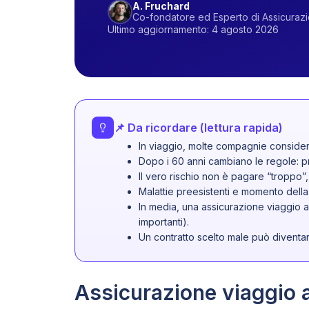
A. Fruchard
Co-fondatore ed Esperto di Assicuraz
Ultimo aggiornamento: 4 agosto 2026
📌 Da ricordare (lettura rapida)
In viaggio, molte compagnie considera
Dopo i 60 anni cambiano le regole: pr
Il vero rischio non è pagare “troppo”
Malattie preesistenti e momento della
In media, una assicurazione viaggio an
importanti).
Un contratto scelto male può diventar
Assicurazione viaggio a