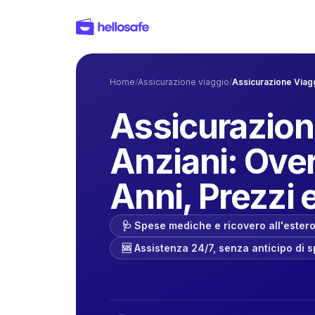
Home
/
Assicurazione viaggio
/
Assicurazione Viagg
Assicurazion
Anziani: Ove
Anni, Prezzi 
🩺 Spese mediche e ricovero all'ester
🆘 Assistenza 24/7, senza anticipo di 