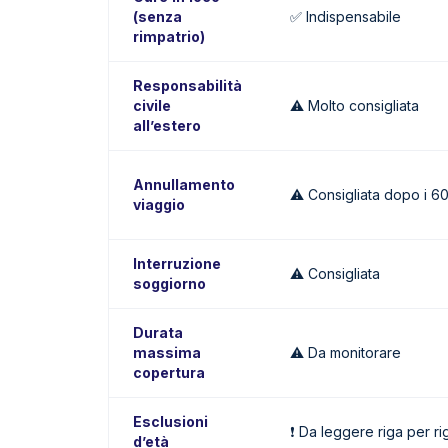
(senza
✅ Indispensabile
rimpatrio)
Responsabilità
civile
⚠️ Molto consigliata
all’estero
Annullamento
⚠️ Consigliata dopo i 6
viaggio
Interruzione
⚠️ Consigliata
soggiorno
Durata
massima
⚠️ Da monitorare
copertura
Esclusioni
❗ Da leggere riga per ri
d’età