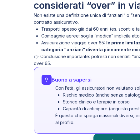
considerati “over” in v
Non esiste una definizione unica di “anziani” o “seni
contratto assicurativo.
Trasporti: spesso già dai 60 anni (es. sconti e ta
Compagnie aeree: soglia “medica” implicita attorn
Assicurazione viaggio over 65:
le prime limita
categoria “anziani” diventa pienamente evid
👉 Conclusione importante: potresti non sentirti “an
over 65.
Buono a sapersi
Con l’età, gli assicuratori non valutano so
Rischio medico (anche senza patolog
Storico clinico e terapie in corso
Capacità di anticipare (acquisto prest
È questo che spiega massimali diversi, escl
al profilo.