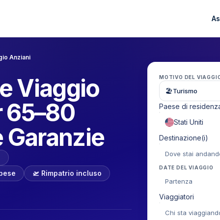
As
io Anziani
e Viaggio
MOTIVO DEL VIAGGI
🏖
Turismo
r 65–80
Paese di residenz
e Garanzie
Destinazione(i)
o
DATE DEL VIAGGIO
spese
🛫 Rimpatrio incluso
Partenza
Viaggiatori
Chi sta viaggiand