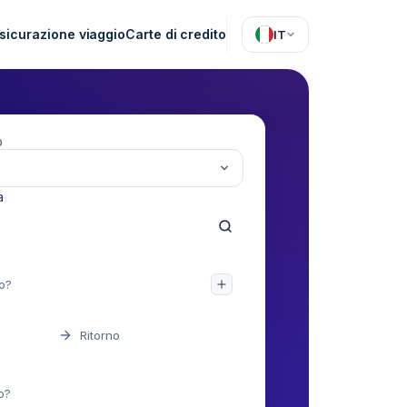
sicurazione viaggio
Carte di credito
IT
O
a
Ritorno
o?