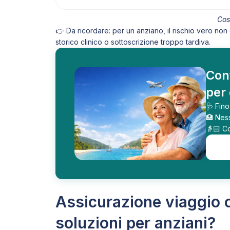
Cos
👉 Da ricordare: per un anziano, il rischio vero non è
storico clinico o sottoscrizione troppo tardiva.
Conf
per 
🩺 Fin
🏥 Nes
👵🏻 Co
Assicurazione viaggio o
soluzioni per anziani?