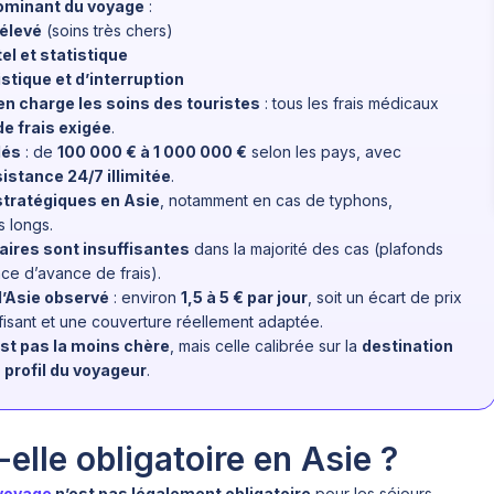
dominant du voyage
:
 élevé
(soins très chers)
el et statistique
istique et d’interruption
n charge les soins des touristes
: tous les frais médicaux
e frais exigée
.
dés
: de
100 000 € à 1 000 000 €
selon les pays, avec
istance 24/7 illimitée
.
 stratégiques en Asie
, notamment en cas de typhons,
 longs.
ires sont insuffisantes
dans la majorité des cas (plafonds
ce d’avance de frais).
l’Asie observé
: environ
1,5 à 5 € par jour
, soit un écart de prix
fisant et une couverture réellement adaptée.
st pas la moins chère
, mais celle calibrée sur la
destination
e
profil du voyageur
.
elle obligatoire en Asie ?
 voyage
n’est pas légalement obligatoire
pour les séjours