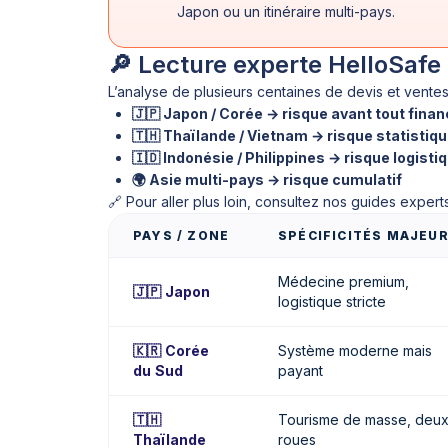
Japon ou un itinéraire multi-pays.
🔎 Lecture experte HelloSafe
L’analyse de plusieurs centaines de devis et ventes 
🇯🇵 Japon / Corée → risque avant tout finan
🇹🇭 Thaïlande / Vietnam → risque statistiqu
🇮🇩 Indonésie / Philippines → risque logist
🌍 Asie multi-pays → risque cumulatif
🔗 Pour aller plus loin, consultez nos guides expert
PAYS / ZONE
SPÉCIFICITÉS MAJEU
Médecine premium,
🇯🇵 Japon
logistique stricte
🇰🇷 Corée
Système moderne mais
du Sud
payant
🇹🇭
Tourisme de masse, deux
Thaïlande
roues