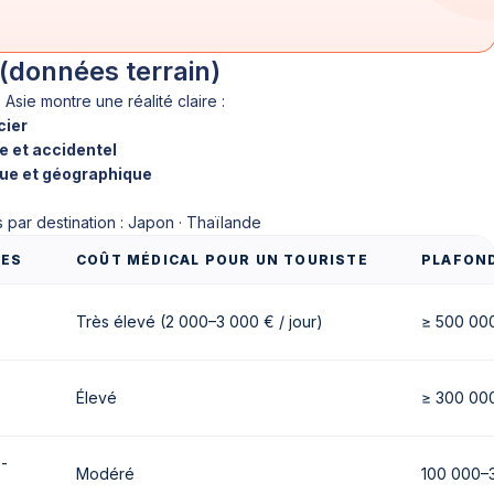
 (données terrain)
Asie montre une réalité claire :
cier
e et accidentel
ique et géographique
s par destination : Japon · Thaïlande
RES
COÛT MÉDICAL POUR UN TOURISTE
PLAFON
Très élevé (2 000–3 000 € / jour)
≥ 500 000
Élevé
≥ 300 00
-
Modéré
100 000–