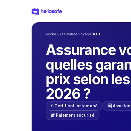
Accueil
/
Assurance voyage
/
Asie
Assurance vo
quelles garan
prix selon le
2026 ?
⚡️ Certificat instantané
🆘 Assista
🔐 Paiement sécurisé