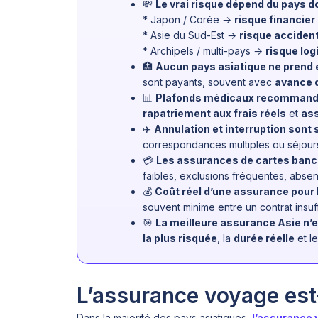
💸
Le vrai risque dépend du pays 
* Japon / Corée →
risque financier
* Asie du Sud-Est →
risque accident
* Archipels / multi-pays →
risque log
🏥
Aucun pays asiatique ne prend e
sont payants, souvent avec
avance d
📊
Plafonds médicaux recomman
rapatriement aux frais réels
et
ass
✈️
Annulation et interruption sont
correspondances multiples ou séjours
💳
Les assurances de cartes banca
faibles, exclusions fréquentes, absen
💰
Coût réel d’une assurance pour 
souvent minime entre un contrat insuf
🎯
La meilleure assurance Asie n’e
la plus risquée
, la
durée réelle
et l
L’assurance voyage est-
Dans la majorité des pays asiatiques,
l’assurance