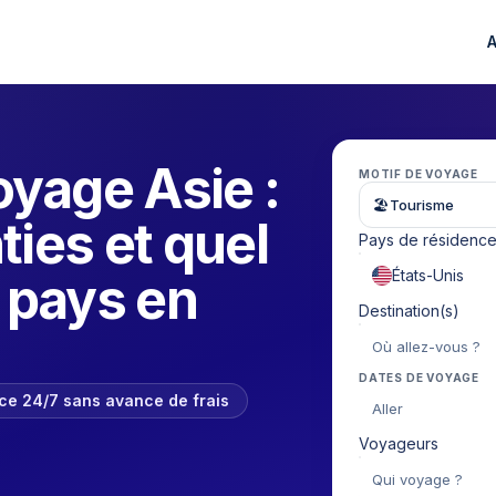
yage Asie :
MOTIF DE VOYAGE
🏖
Tourisme
ties et quel
Pays de résidenc
s pays en
Destination(s)
DATES DE VOYAGE
nce 24/7 sans avance de frais
Aller
Voyageurs
Qui voyage ?