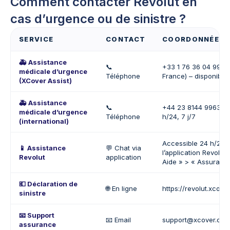
Comment contacter Revolut en
cas d’urgence ou de sinistre ?
SERVICE
CONTACT
COORDONNÉES
🚑 Assistance
📞
+33 1 76 36 04 99 (d
médicale d’urgence
Téléphone
France) – disponible 
(XCover Assist)
🚑 Assistance
📞
+44 23 8144 9963 – 
médicale d’urgence
Téléphone
h/24, 7 j/7
(international)
Accessible 24 h/24 
📱 Assistance
💬 Chat via
l’application Revolut 
Revolut
application
Aide » > « Assuranc
💶 Déclaration de
🌐 En ligne
https://revolut.xcove
sinistre
📧 Support
📧 Email
support@xcover.co
assurance