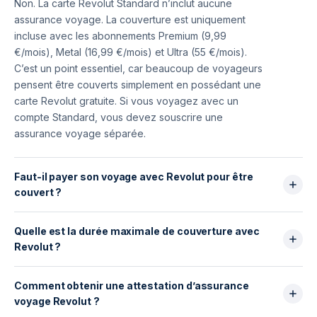
Non. La carte Revolut Standard n’inclut aucune
assurance voyage. La couverture est uniquement
incluse avec les abonnements Premium (9,99
€/mois), Metal (16,99 €/mois) et Ultra (55 €/mois).
C’est un point essentiel, car beaucoup de voyageurs
pensent être couverts simplement en possédant une
carte Revolut gratuite. Si vous voyagez avec un
compte Standard, vous devez souscrire une
assurance voyage séparée.
Faut-il payer son voyage avec Revolut pour être
couvert ?
Oui. Le transport et l’hébergement doivent être
Quelle est la durée maximale de couverture avec
payés avec votre compte Revolut pour que
Revolut ?
l’assurance fonctionne. Si vous payez votre vol avec
une autre carte ou un autre compte, l’assurance peut
La durée dépend de votre abonnement :
refuser la prise en charge. C’est une différence
Comment obtenir une attestation d’assurance
Premium : 30 jours maximum par voyage
majeure avec certaines assurances voyage
voyage Revolut ?
Metal : 30 jours maximum par voyage
indépendantes qui couvrent le voyage quel que soit