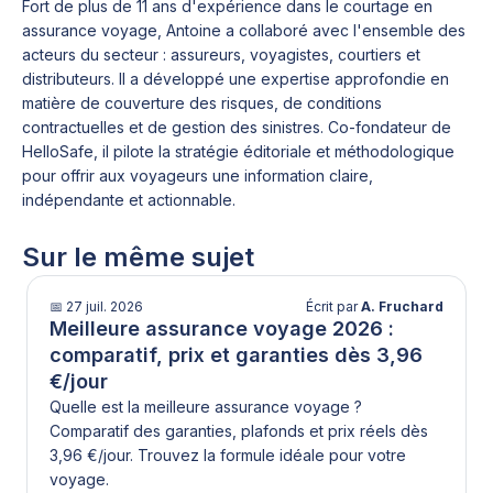
plan) et que votre abonnement reste actif.
Fort de plus de 11 ans d'expérience dans le courtage en
Dans ces cas, une assurance voyage spécialisée
assurance voyage, Antoine a collaboré avec l'ensemble des
proposée sur HelloSafe est généralement plus
acteurs du secteur : assureurs, voyagistes, courtiers et
adaptée.
distributeurs. Il a développé une expertise approfondie en
matière de couverture des risques, de conditions
contractuelles et de gestion des sinistres. Co-fondateur de
HelloSafe, il pilote la stratégie éditoriale et méthodologique
pour offrir aux voyageurs une information claire,
indépendante et actionnable.
Sur le même sujet
📅
27 juil. 2026
Écrit par
A. Fruchard
Meilleure assurance voyage 2026 :
comparatif, prix et garanties dès 3,96
€/jour
Quelle est la meilleure assurance voyage ?
Comparatif des garanties, plafonds et prix réels dès
3,96 €/jour. Trouvez la formule idéale pour votre
voyage.